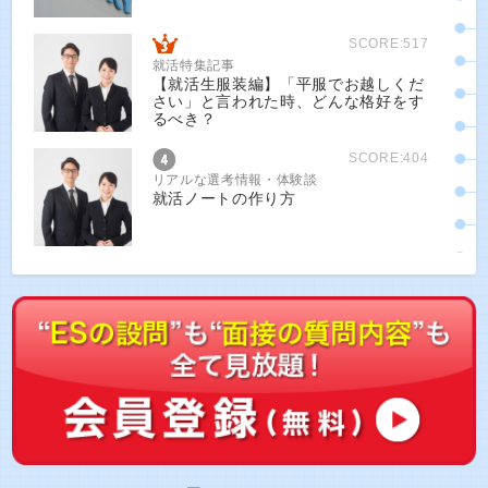
SCORE:517
就活特集記事
【就活生服装編】「平服でお越しくだ
さい」と言われた時、どんな格好をす
るべき？
SCORE:404
リアルな選考情報・体験談
就活ノートの作り方