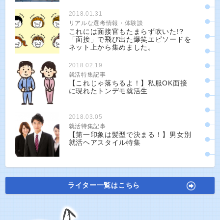
2018.01.31
リアルな選考情報・体験談
これには面接官もたまらず吹いた!?
「面接」で飛び出た爆笑エピソードを
ネット上から集めました。
2018.02.19
就活特集記事
【これじゃ落ちるよ！】私服OK面接
に現れたトンデモ就活生
2018.03.05
就活特集記事
【第一印象は髪型で決まる！】男女別
就活ヘアスタイル特集
ライター一覧はこちら