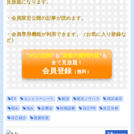
見放題になります。
・会員限定公開の記事が読めます。
・会員専用機能が利用できます。（お気に入り登録な
ど）
"
ESの設問
"も"
面接の質問内容
"も
全て見放題！
会員登録
（無料）
ES
エントリーシート
就活
就活ノウハウ
就活成功
弱み
強み
必勝法
性格診断
自己PR
自己分析
自己紹介
面接対策
15