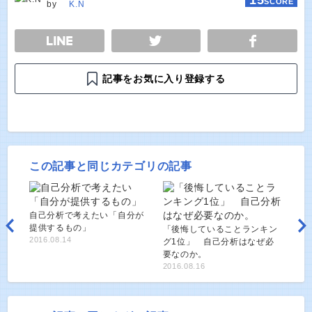
SCORE
by
K.N
E
TWEET
SHARE
記事をお気に入り登録する
この記事と同じカテゴリの記事
自己分析で考えたい「自分が
提供するもの」
「後悔していることランキン
2016.08.14
グ1位」 自己分析はなぜ必
要なのか。
2016.08.16