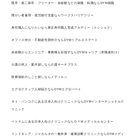
既卒・第二新卒・フリーター・未経験などの就職・転職ならDYM就職
障がい者雇用・就労移行支援ならワークスバリアフリー
寿司職人になりたいなら東京寿司職人育成アカデミー（スシショク）
オフィス仲介・不動産売買仲介ならDYMリアルエステート
未経験からエンジニア・事務職を目指すならDYMキャリア（求職者向け）
介護の求人・案件探しなら介護サーチプラス
医療福祉のしごと探しならメディルン
エグゼクティブ人材紹介ならDYMエグゼパート
タイ・バンコクにある日本人向けクリニックならDYMインターナショナルク
リニック
ベトナムにある日本人向けクリニックならＤＹＭメディカルセンター
インドネシア・ジャカルタの一般外来・健康診断クリニックならDYMメディ