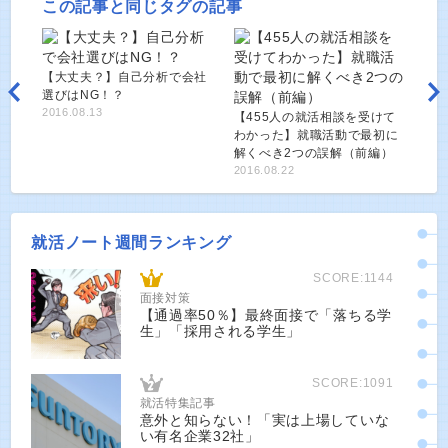
この記事と同じタグの記事
【大丈夫？】自己分析で会社
選びはNG！？
2016.08.13
【455人の就活相談を受けて
わかった】就職活動で最初に
解くべき2つの誤解（前編）
2016.08.22
就活ノート週間ランキング
SCORE:1144
面接対策
【通過率50％】最終面接で「落ちる学
生」「採用される学生」
SCORE:1091
就活特集記事
意外と知らない！「実は上場していな
い有名企業32社」