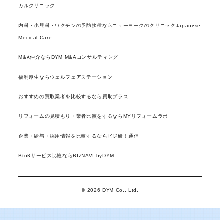
カルクリニック
内科・小児科・ワクチンの予防接種ならニューヨークのクリニックJapanese
Medical Care
M&A仲介ならDYM M&Aコンサルティング
福利厚生ならウェルフェアステーション
おすすめの買取業者を比較するなら買取プラス
リフォームの見積もり・業者比較をするならMYリフォームラボ
企業・給与・採用情報を比較するならビジ研！通信
BtoBサービス比較ならBIZNAVI byDYM
© 2026 DYM Co., Ltd.