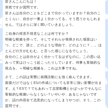
皆さんこんにちは！
突然ですが質問です。
皆さんは自分のことをどこまで分かっていますか？自分のこ
とくらい、自分が一番よく分かってる。そう思うかもしれま
せん。ではさらに深く聞いていきましょう。
ご自身の得意不得意なことは何ですか？
明確な根拠を持って。そしてそれらが発揮された場面はい
つ、どこで、誰と、どのような理由で、どのように？….。ほ
とんどの方がむむむ。と言った感じになるでしょう。
自分のことは自分がよく分かってるはずなのに。この思い込
みって実はけっこう起こったりしています。何事も客観的な
視点を。＝明確な根拠を。これは大事ですね。
さて、この話は実際に就職活動にも強く絡んできます。
面接だけではなくESの作成についても非常に強い影響が出ま
す。え？ESで？でもあれって志望動機とかばっかでそんなに
客観的な根拠いらなくない？いやいや、あるじゃないです
か、話の内容全て恣意的になってしまうやつが。そう。この
質問です。