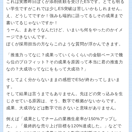
これは実際昨日ぼくが添削依頼を受けたESです。とても明る
い学生ですがこれでは少しES突破は苦しいかもしれません。
え、どうしてですか！強みも端的に語ってるしその成果まで
書いてるじゃないですか！
うーん、まあそうなんだけど、いまいち何をやったのかイメ
ージできないんです。
ぼくが採用担当の方ならこのような質問が浮かんできます。
「推進力ってなに？成果っていくらくらいの金額ベースで幾
ら位のプロフィット？その成果を原因って本当に君の推進力
なの？大成功ってなにをもって大成功？」
そしてよく分からないままの感想でESが終わってしまいま
す。
そして結果は言うまでもありません。先ほどの突っ込みを生
じさせている原因は、そう、数字で根拠がないからです。
成果、大成功などは数字で出さないと意味がありません。
例えば「成果としてチームの業務生産率が150%アップし
た。」「最終的な売り上げ目標を120%達成した。」などで