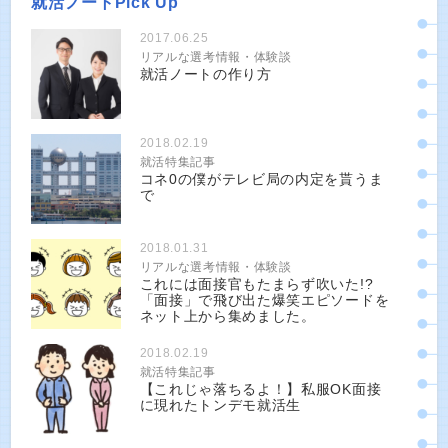
就活ノートPick Up
2017.06.25
リアルな選考情報・体験談
就活ノートの作り方
2018.02.19
就活特集記事
コネ0の僕がテレビ局の内定を貰うま
で
2018.01.31
リアルな選考情報・体験談
これには面接官もたまらず吹いた!?
「面接」で飛び出た爆笑エピソードを
ネット上から集めました。
2018.02.19
就活特集記事
【これじゃ落ちるよ！】私服OK面接
に現れたトンデモ就活生