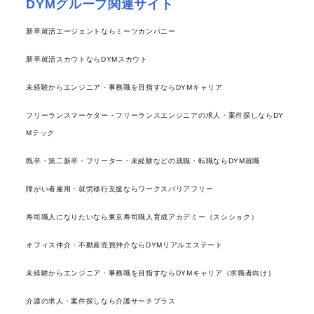
DYMグループ関連サイト
新卒就活エージェントならミーツカンパニー
新卒就活スカウトならDYMスカウト
未経験からエンジニア・事務職を目指すならDYMキャリア
フリーランスマーケター・フリーランスエンジニアの求人・案件探しならDY
Mテック
既卒・第二新卒・フリーター・未経験などの就職・転職ならDYM就職
障がい者雇用・就労移行支援ならワークスバリアフリー
寿司職人になりたいなら東京寿司職人育成アカデミー（スシショク）
オフィス仲介・不動産売買仲介ならDYMリアルエステート
未経験からエンジニア・事務職を目指すならDYMキャリア（求職者向け）
介護の求人・案件探しなら介護サーチプラス