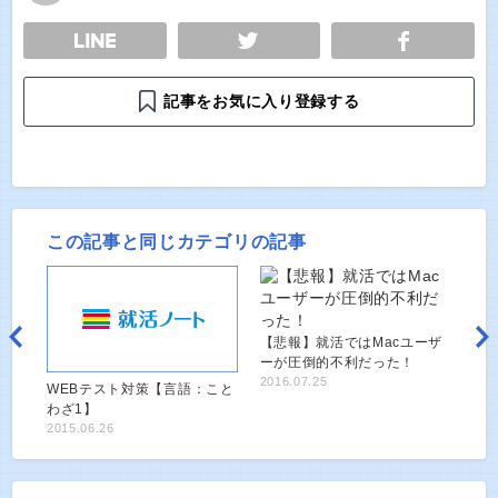
E
TWEET
SHARE
記事をお気に入り登録する
この記事と同じカテゴリの記事
【悲報】就活ではMacユーザ
ーが圧倒的不利だった！
2016.07.25
WEBテスト対策【言語：こと
わざ1】
2015.06.26