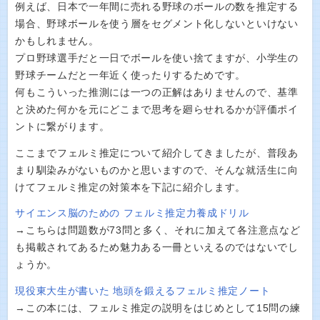
例えば、日本で一年間に売れる野球のボールの数を推定する
場合、野球ボールを使う層をセグメント化しないといけない
かもしれません。
プロ野球選手だと一日でボールを使い捨てますが、小学生の
野球チームだと一年近く使ったりするためです。
何もこういった推測には一つの正解はありませんので、基準
と決めた何かを元にどこまで思考を廻らせれるかが評価ポイ
ントに繋がります。
ここまでフェルミ推定について紹介してきましたが、普段あ
まり馴染みがないものかと思いますので、そんな就活生に向
けてフェルミ推定の対策本を下記に紹介します。
サイエンス脳のための フェルミ推定力養成ドリル
→こちらは問題数が73問と多く、それに加えて各注意点など
も掲載されてあるため魅力ある一冊といえるのではないでし
ょうか。
現役東大生が書いた 地頭を鍛えるフェルミ推定ノート
→この本には、フェルミ推定の説明をはじめとして15問の練