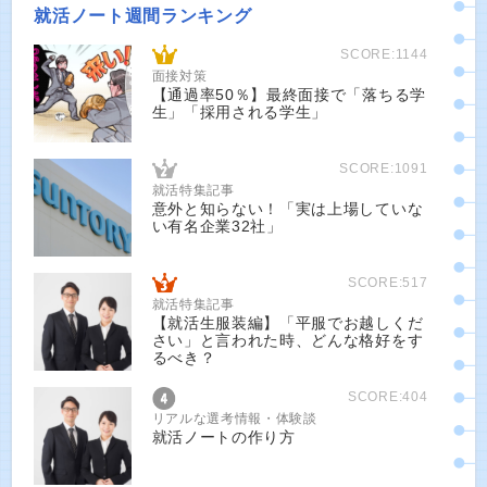
就活ノート週間ランキング
SCORE:1144
面接対策
【通過率50％】最終面接で「落ちる学
生」「採用される学生」
SCORE:1091
就活特集記事
意外と知らない！「実は上場していな
い有名企業32社」
SCORE:517
就活特集記事
【就活生服装編】「平服でお越しくだ
さい」と言われた時、どんな格好をす
るべき？
SCORE:404
リアルな選考情報・体験談
就活ノートの作り方