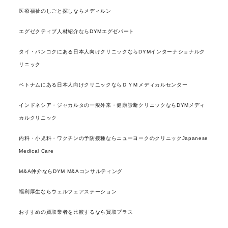
医療福祉のしごと探しならメディルン
エグゼクティブ人材紹介ならDYMエグゼパート
タイ・バンコクにある日本人向けクリニックならDYMインターナショナルク
リニック
ベトナムにある日本人向けクリニックならＤＹＭメディカルセンター
インドネシア・ジャカルタの一般外来・健康診断クリニックならDYMメディ
カルクリニック
内科・小児科・ワクチンの予防接種ならニューヨークのクリニックJapanese
Medical Care
M&A仲介ならDYM M&Aコンサルティング
福利厚生ならウェルフェアステーション
おすすめの買取業者を比較するなら買取プラス