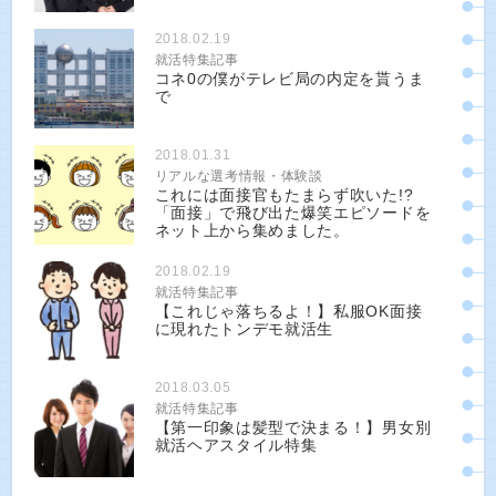
2018.02.19
就活特集記事
コネ0の僕がテレビ局の内定を貰うま
で
2018.01.31
リアルな選考情報・体験談
これには面接官もたまらず吹いた!?
「面接」で飛び出た爆笑エピソードを
ネット上から集めました。
2018.02.19
就活特集記事
【これじゃ落ちるよ！】私服OK面接
に現れたトンデモ就活生
2018.03.05
就活特集記事
【第一印象は髪型で決まる！】男女別
就活ヘアスタイル特集