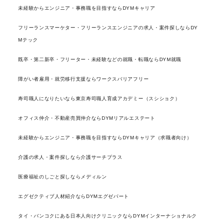
未経験からエンジニア・事務職を目指すならDYMキャリア
フリーランスマーケター・フリーランスエンジニアの求人・案件探しならDY
Mテック
既卒・第二新卒・フリーター・未経験などの就職・転職ならDYM就職
障がい者雇用・就労移行支援ならワークスバリアフリー
寿司職人になりたいなら東京寿司職人育成アカデミー（スシショク）
オフィス仲介・不動産売買仲介ならDYMリアルエステート
未経験からエンジニア・事務職を目指すならDYMキャリア（求職者向け）
介護の求人・案件探しなら介護サーチプラス
医療福祉のしごと探しならメディルン
エグゼクティブ人材紹介ならDYMエグゼパート
タイ・バンコクにある日本人向けクリニックならDYMインターナショナルク