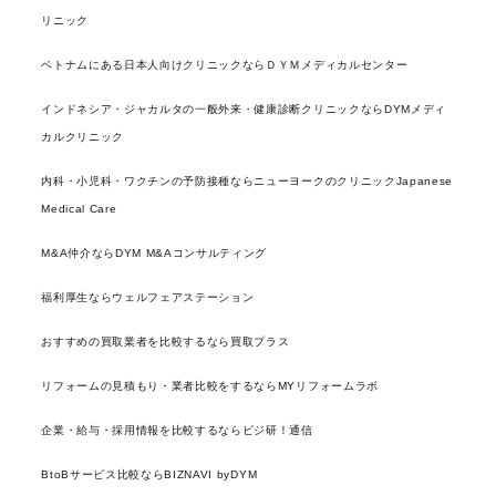
リニック
ベトナムにある日本人向けクリニックならＤＹＭメディカルセンター
インドネシア・ジャカルタの一般外来・健康診断クリニックならDYMメディ
カルクリニック
内科・小児科・ワクチンの予防接種ならニューヨークのクリニックJapanese
Medical Care
M&A仲介ならDYM M&Aコンサルティング
福利厚生ならウェルフェアステーション
おすすめの買取業者を比較するなら買取プラス
リフォームの見積もり・業者比較をするならMYリフォームラボ
企業・給与・採用情報を比較するならビジ研！通信
BtoBサービス比較ならBIZNAVI byDYM