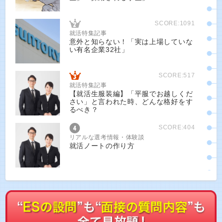
SCORE:1091
就活特集記事
意外と知らない！「実は上場していな
い有名企業32社」
SCORE:517
就活特集記事
【就活生服装編】「平服でお越しくだ
さい」と言われた時、どんな格好をす
るべき？
SCORE:404
リアルな選考情報・体験談
就活ノートの作り方