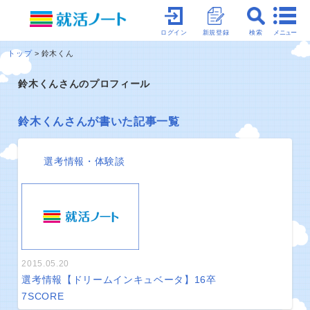
メニュー
ログイン
新規登録
検索
トップ
鈴木くん
鈴木くんさんのプロフィール
鈴木くんさんが書いた記事一覧
選考情報・体験談
2015.05.20
選考情報【ドリームインキュベータ】16卒
7
SCORE