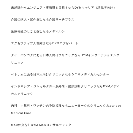
未経験からエンジニア・事務職を目指すならDYMキャリア（求職者向け）
介護の求人・案件探しなら介護サーチプラス
医療福祉のしごと探しならメディルン
エグゼクティブ人材紹介ならDYMエグゼパート
タイ・バンコクにある日本人向けクリニックならDYMインターナショナルク
リニック
ベトナムにある日本人向けクリニックならＤＹＭメディカルセンター
インドネシア・ジャカルタの一般外来・健康診断クリニックならDYMメディ
カルクリニック
内科・小児科・ワクチンの予防接種ならニューヨークのクリニックJapanese
Medical Care
M&A仲介ならDYM M&Aコンサルティング