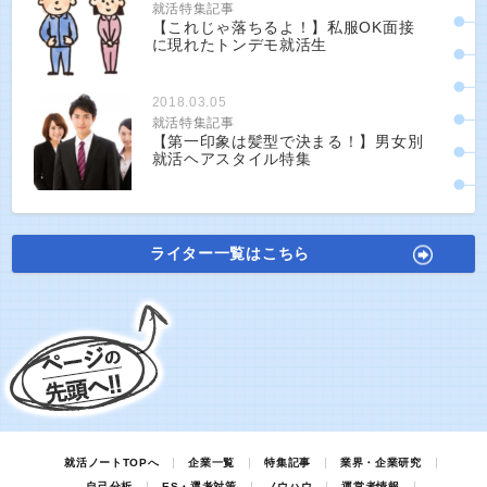
就活特集記事
【これじゃ落ちるよ！】私服OK面接
に現れたトンデモ就活生
2018.03.05
就活特集記事
【第一印象は髪型で決まる！】男女別
就活ヘアスタイル特集
ライター一覧はこちら
就活ノートTOPへ
企業一覧
特集記事
業界・企業研究
自己分析
ES・選考対策
ノウハウ
運営者情報