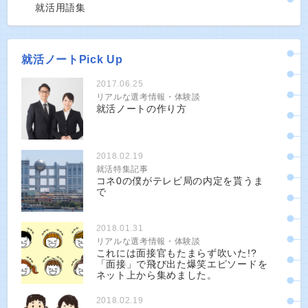
就活用語集
就活ノートPick Up
2017.06.25
リアルな選考情報・体験談
就活ノートの作り方
2018.02.19
就活特集記事
コネ0の僕がテレビ局の内定を貰うま
で
2018.01.31
リアルな選考情報・体験談
これには面接官もたまらず吹いた!?
「面接」で飛び出た爆笑エピソードを
ネット上から集めました。
2018.02.19