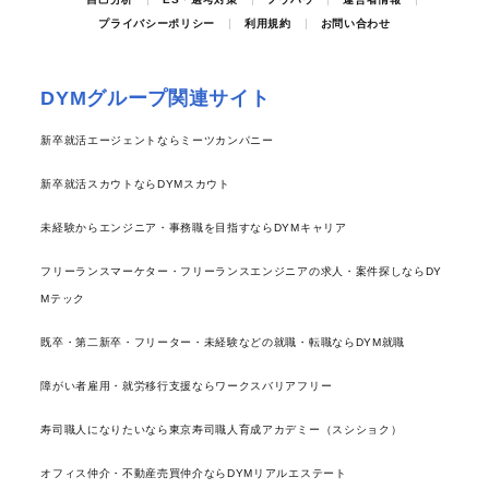
プライバシーポリシー
利用規約
お問い合わせ
DYMグループ関連サイト
新卒就活エージェントならミーツカンパニー
新卒就活スカウトならDYMスカウト
未経験からエンジニア・事務職を目指すならDYMキャリア
フリーランスマーケター・フリーランスエンジニアの求人・案件探しならDY
Mテック
既卒・第二新卒・フリーター・未経験などの就職・転職ならDYM就職
障がい者雇用・就労移行支援ならワークスバリアフリー
寿司職人になりたいなら東京寿司職人育成アカデミー（スシショク）
オフィス仲介・不動産売買仲介ならDYMリアルエステート