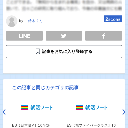
2
SCORE
by
鈴木くん
E
TWEET
SHARE
記事をお気に入り登録する
この記事と同じカテゴリの記事
ES【日本IBM】16卒③
ES【旭ファイバーグラス】16