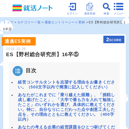
メニュー
ログイン
新規登録
検索
トップ
カテゴリー一覧
通過エントリーシート実例
ES【野村総合研究所】1
6卒⑤
2
SCORE
通過ES実例
2016.10.26
ES【野村総合研究所】16卒⑤
目次
経営コンサルタントを志望する理由をお書きくださ
い。（500文字以内で簡潔に記入してください）
あなたがこれまでに「乗り越えた困難」、「挑戦し
成し遂げたこと」、「大学で最も力を入れて勉強し
たこと」のいずれかを選び、具体的に教えてくださ
い。特に、自分なりにこだわった点や創意工夫した
点を、その理由とともに教えてください。（400字
以内）
あなたの考える企業の経営課題をひとつ挙げてくだ