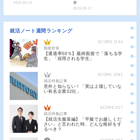
2015.05.16
卒
2015.05.17
就活ノート週間ランキング
SCORE:1144
面接対策
【通過率50％】最終面接で「落ちる学
生」「採用される学生」
SCORE:1091
就活特集記事
意外と知らない！「実は上場していな
い有名企業32社」
SCORE:517
就活特集記事
【就活生服装編】「平服でお越しくだ
さい」と言われた時、どんな格好をす
るべき？