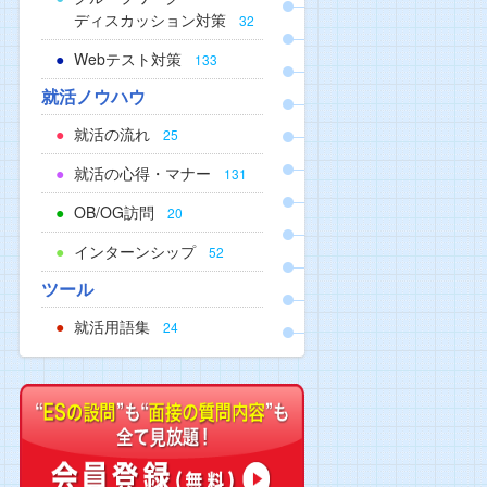
ディスカッション対策
32
Webテスト対策
133
就活ノウハウ
就活の流れ
25
就活の心得・マナー
131
OB/OG訪問
20
インターンシップ
52
ツール
就活用語集
24