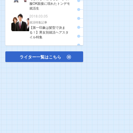
服OK面接に現れたトンデモ
就活生
2018.03.05
就活特集記事
【第一印象は髪型で決ま
る！】男女別就活ヘアスタ
イル特集
ライター一覧はこちら