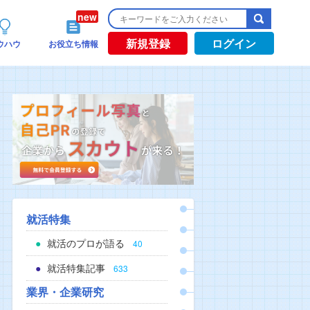
新規登録
ログイン
ウハウ
お役立ち情報
就活特集
就活のプロが語る
40
就活特集記事
633
業界・企業研究