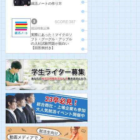
就活ノートの作り方
SCORE:387
就活特集記事
実際にあった！マイクロソ
フト・グーグル・アップル
の入社試験問題が面白い
【回答例付き】