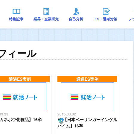
特集記事
業界・企業研究
自己分析
ES・選考対策
ノ
フィール
通過ES実例
通過ES実例
03.23
2015.03.02
【カネボウ化粧品】16卒
ES【日本ベーリンガーインゲル
ハイム】16卒