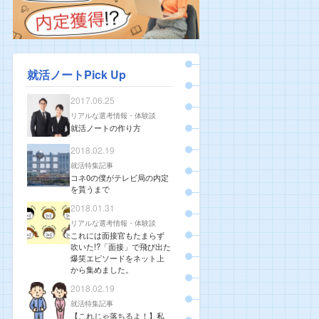
就活ノートPick Up
2017.06.25
リアルな選考情報・体験談
就活ノートの作り方
2018.02.19
就活特集記事
コネ0の僕がテレビ局の内定
を貰うまで
2018.01.31
リアルな選考情報・体験談
これには面接官もたまらず
吹いた!?「面接」で飛び出た
爆笑エピソードをネット上
から集めました。
2018.02.19
就活特集記事
【これじゃ落ちるよ！】私