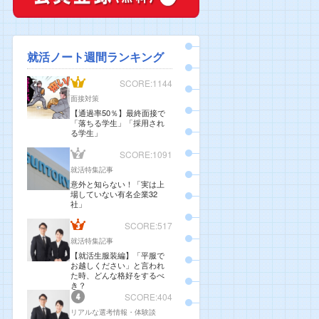
就活ノート週間ランキング
SCORE:1144
面接対策
【通過率50％】最終面接で
「落ちる学生」「採用され
る学生」
SCORE:1091
就活特集記事
意外と知らない！「実は上
場していない有名企業32
社」
SCORE:517
就活特集記事
【就活生服装編】「平服で
お越しください」と言われ
た時、どんな格好をするべ
き？
SCORE:404
リアルな選考情報・体験談