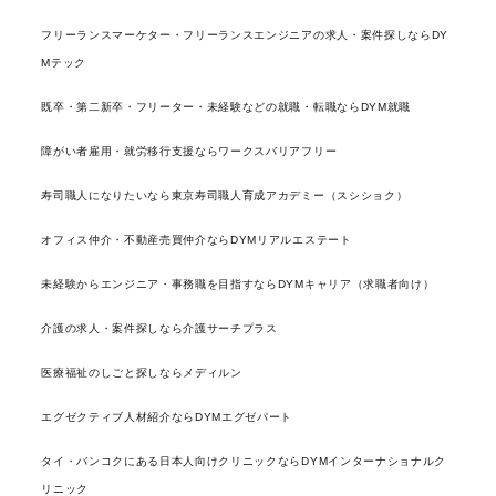
フリーランスマーケター・フリーランスエンジニアの求人・案件探しならDY
Mテック
既卒・第二新卒・フリーター・未経験などの就職・転職ならDYM就職
障がい者雇用・就労移行支援ならワークスバリアフリー
寿司職人になりたいなら東京寿司職人育成アカデミー（スシショク）
オフィス仲介・不動産売買仲介ならDYMリアルエステート
未経験からエンジニア・事務職を目指すならDYMキャリア（求職者向け）
介護の求人・案件探しなら介護サーチプラス
医療福祉のしごと探しならメディルン
エグゼクティブ人材紹介ならDYMエグゼパート
タイ・バンコクにある日本人向けクリニックならDYMインターナショナルク
リニック