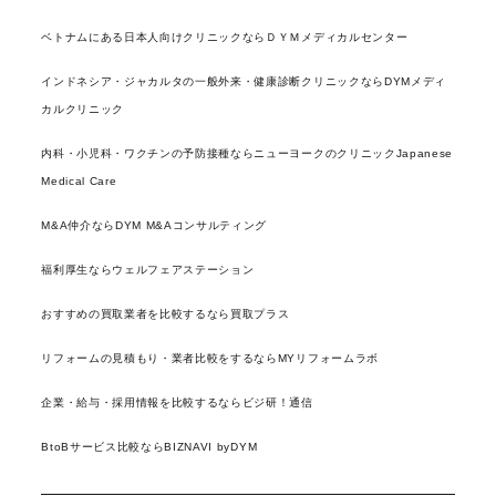
ベトナムにある日本人向けクリニックならＤＹＭメディカルセンター
インドネシア・ジャカルタの一般外来・健康診断クリニックならDYMメディ
カルクリニック
内科・小児科・ワクチンの予防接種ならニューヨークのクリニックJapanese
Medical Care
M&A仲介ならDYM M&Aコンサルティング
福利厚生ならウェルフェアステーション
おすすめの買取業者を比較するなら買取プラス
リフォームの見積もり・業者比較をするならMYリフォームラボ
企業・給与・採用情報を比較するならビジ研！通信
BtoBサービス比較ならBIZNAVI byDYM