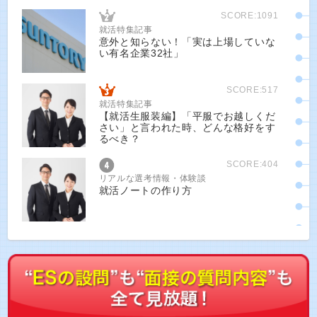
SCORE:1091
就活特集記事
意外と知らない！「実は上場していな
い有名企業32社」
SCORE:517
就活特集記事
【就活生服装編】「平服でお越しくだ
さい」と言われた時、どんな格好をす
るべき？
SCORE:404
リアルな選考情報・体験談
就活ノートの作り方