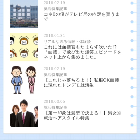
2018.02.19
就活特集記事
コネ0の僕がテレビ局の内定を貰うま
で
2018.01.31
リアルな選考情報・体験談
これには面接官もたまらず吹いた!?
「面接」で飛び出た爆笑エピソードを
ネット上から集めました。
2018.02.19
就活特集記事
【これじゃ落ちるよ！】私服OK面接
に現れたトンデモ就活生
2018.03.05
就活特集記事
【第一印象は髪型で決まる！】男女別
就活ヘアスタイル特集