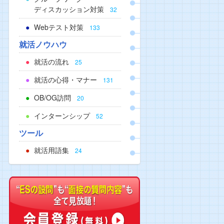
ディスカッション対策
32
Webテスト対策
133
就活ノウハウ
就活の流れ
25
就活の心得・マナー
131
OB/OG訪問
20
インターンシップ
52
ツール
就活用語集
24