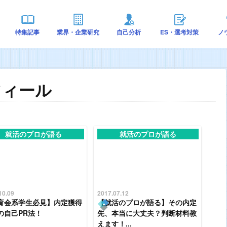
特集記事
業界・企業研究
自己分析
ES・選考対策
ノ
フィール
就活のプロが語る
就活のプロが語る
10.09
2017.07.12
育会系学生必見】内定獲得
【就活のプロが語る】その内定
の自己PR法！
先、本当に大丈夫？判断材料教
えます！...