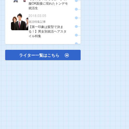
服OK面接に現れたトンデモ
就活生
2018.03.05
就活特集記事
【第一印象は髪型で決ま
る！】男女別就活ヘアスタ
イル特集
ライター一覧はこちら