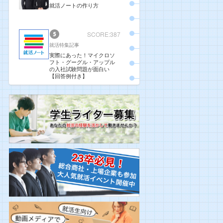
就活ノートの作り方
SCORE:387
就活特集記事
実際にあった！マイクロソ
フト・グーグル・アップル
の入社試験問題が面白い
【回答例付き】