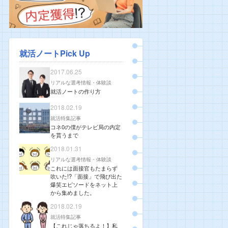
就活ノートPick Up
2017.06.25
リアルな選考情報・体験談
就活ノートの作り方
2018.02.19
就活特集記事
コネ0の僕がテレビ局の内定
を貰うまで
2018.01.31
リアルな選考情報・体験談
これには面接官もたまらず
吹いた!?「面接」で飛び出た
爆笑エピソードをネット上
から集めました。
2018.02.19
就活特集記事
【これじゃ落ちるよ！】私