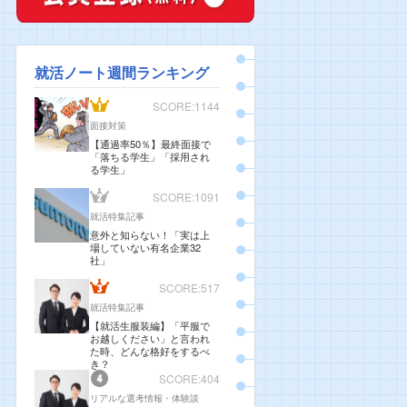
就活ノート週間ランキング
SCORE:1144
面接対策
【通過率50％】最終面接で
「落ちる学生」「採用され
る学生」
SCORE:1091
就活特集記事
意外と知らない！「実は上
場していない有名企業32
社」
SCORE:517
就活特集記事
【就活生服装編】「平服で
お越しください」と言われ
た時、どんな格好をするべ
き？
SCORE:404
リアルな選考情報・体験談