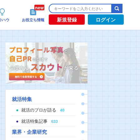
新規登録
ログイン
ウハウ
お役立ち情報
就活特集
就活のプロが語る
40
就活特集記事
633
業界・企業研究