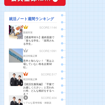
就活ノート週間ランキング
SCORE:1144
面接対策
【通過率50％】最終面接で
「落ちる学生」「採用され
る学生」
SCORE:1091
就活特集記事
意外と知らない！「実は上
場していない有名企業32
社」
SCORE:517
就活特集記事
【就活生服装編】「平服で
お越しください」と言われ
た時、どんな格好をするべ
き？
SCORE:404
リアルな選考情報・体験談