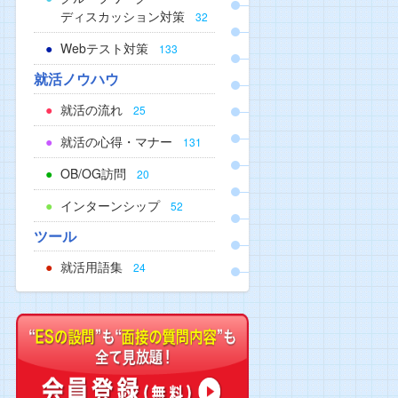
ディスカッション対策
32
Webテスト対策
133
就活ノウハウ
就活の流れ
25
就活の心得・マナー
131
OB/OG訪問
20
インターンシップ
52
ツール
就活用語集
24