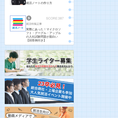
就活ノートの作り方
SCORE:387
就活特集記事
実際にあった！マイクロソ
フト・グーグル・アップル
の入社試験問題が面白い
【回答例付き】