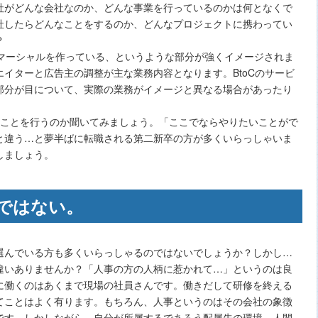
社がどんな会社なのか、どんな事業を行っているのかは何となくで
社したらどんなことをするのか、どんなプロジェクトに携わってい
？
コマーシャルを作っている、というような部分が強くイメージされま
イターと広告主の調整が主な業務内容となります。BtoCのサービ
部分が目について、実際の業務がイメージと異なる場合があったり
なことを行うのか聞いてみましょう。「ここでならやりたいことがで
と違う…と夢半ばに転職される第二新卒の方が多くいらっしゃいま
しましょう。
ではない。
選んでいる方も多くいらっしゃるのではないでしょうか？しかし…
違いありませんか？「人事の方の人柄に惹かれて…」というのは良
に働くのはあくまで現場の社員さんです。働きだして研修を終える
てことはよく有ります。もちろん、人事というのはその会社の象徴
です。しかしながら、自分が所属するであろう配属先の環境、人間