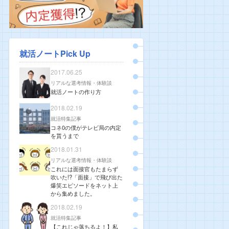
就活ノートPick Up
2017.06.25
リアルな選考情報・体験談
就活ノートの作り方
2018.02.19
就活特集記事
コネ0の僕がテレビ局の内定
を貰うまで
2018.01.31
リアルな選考情報・体験談
これには面接官もたまらず
吹いた!?「面接」で飛び出た
爆笑エピソードをネット上
から集めました。
2018.02.19
就活特集記事
【これじゃ落ちるよ！】私