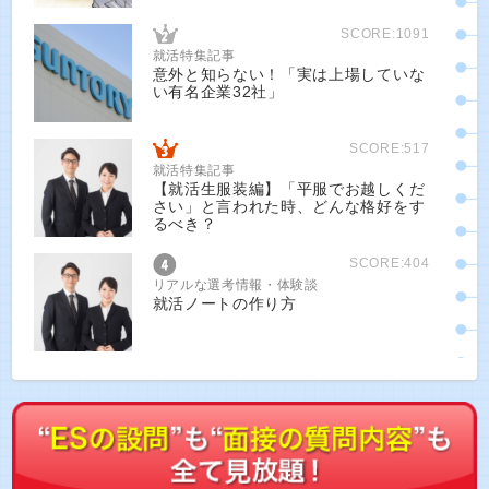
SCORE:1091
就活特集記事
意外と知らない！「実は上場していな
い有名企業32社」
SCORE:517
就活特集記事
【就活生服装編】「平服でお越しくだ
さい」と言われた時、どんな格好をす
るべき？
SCORE:404
リアルな選考情報・体験談
就活ノートの作り方