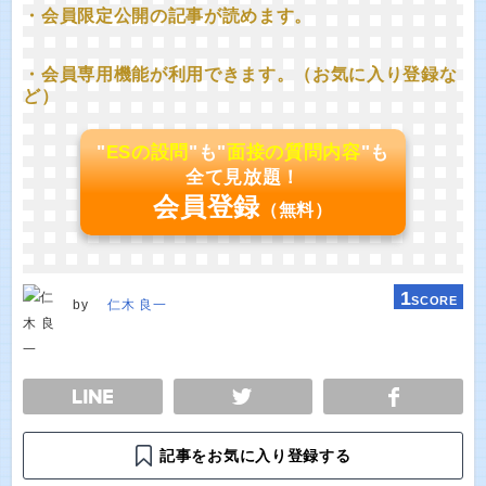
・会員限定公開の記事が読めます。
・会員専用機能が利用できます。（お気に入り登録な
ど）
"
ESの設問
"も"
面接の質問内容
"も
全て見放題！
会員登録
（無料）
1
SCORE
by
仁木 良一
E
TWEET
SHARE
記事をお気に入り登録する