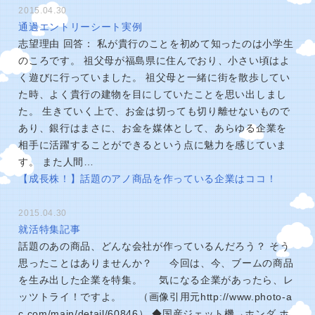
2015.04.30
通過エントリーシート実例
志望理由 回答： 私が貴行のことを初めて知ったのは小学生
のころです。 祖父母が福島県に住んでおり、小さい頃はよ
く遊びに行っていました。 祖父母と一緒に街を散歩してい
た時、よく貴行の建物を目にしていたことを思い出しまし
た。 生きていく上で、お金は切っても切り離せないもので
あり、銀行はまさに、お金を媒体として、あらゆる企業を
相手に活躍することができるという点に魅力を感じていま
す。 また人間…
【成長株！】話題のアノ商品を作っている企業はココ！
2015.04.30
就活特集記事
話題のあの商品、どんな会社が作っているんだろう？ そう
思ったことはありませんか？ 今回は、今、ブームの商品
を生み出した企業を特集。 気になる企業があったら、レ
ッツトライ！ですよ。 （画像引用元http://www.photo-a
c.com/main/detail/60846） ◆国産ジェット機→ホンダ ホ