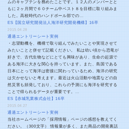
ムのキャプテンを務めたことです。１２人のメンバーとと
もに２ヶ月間で６０チーム中ベスト８を目標に取り組みま
した。高校時代のハンドボール部での…
ES【国立研究開発法人海洋研究開発機構】16卒
2015.04.28
通過エントリーシート実例
・志望動機を、機構で取り組んでみたいことや実現させて
みたいことと併せて記載ください。 私は幼い頃から恐竜が
好きで、古代生物などにとても興味があり、生命の起源で
ある海洋に大きな関心を持っています。また、島国である
日本にとって海洋は密接に関わっているため、海洋の研究
は欠かせないと考えます。最近は火山活動や地震などの自
然災害も頻発しており、これらの予測にも海洋を研究する
ことで得られるデータが重要です。…
ES【赤城乳業株式会社】16卒
2015.04.27
通過エントリーシート実例
当社ホームページの「採用情報」ページの感想を教えてく
ださい。（300文字） 情報量が多く、また商品の開発裏話