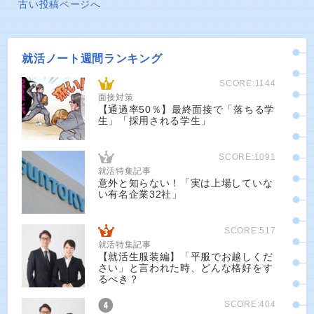
古い投稿ページへ
就活ノート週間ランキング
SCORE:1144
面接対策
【通過率50％】最終面接で「落ちる学
生」「採用される学生」
SCORE:1091
就活特集記事
意外と知らない！「実は上場していな
い有名企業32社」
SCORE:517
就活特集記事
【就活生服装編】「平服でお越しくだ
さい」と言われた時、どんな格好をす
るべき？
SCORE:404