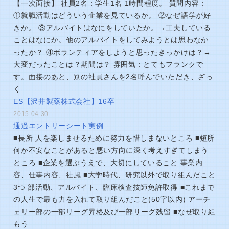
【一次面接】 社員2名：学生1名 1時間程度。 質問内容：
①就職活動はどういう企業を見ているか。 ②なぜ語学が好
きか。 ③アルバイトはなにをしていたか。→工夫している
ことはなにか。他のアルバイトをしてみようとは思わなか
ったか？ ④ボランティアをしようと思ったきっかけは？→
大変だったことは？期間は？ 雰囲気：とてもフランクで
す。面接のあと、別の社員さんを2名呼んでいただき、ざっ
く…
ES【沢井製薬株式会社】16卒
2015.04.30
通過エントリーシート実例
■長所 人を楽しませるために努力を惜しまないところ ■短所
何か不安なことがあると悪い方向に深く考えすぎてしまう
ところ ■企業を選ぶうえで、大切にしていること 事業内
容、仕事内容、社風 ■大学時代、研究以外で取り組んだこと
3つ 部活動、アルバイト、臨床検査技師免許取得 ■これまで
の人生で最も力を入れて取り組んだこと(50字以内) アーチ
ェリー部の一部リーグ昇格及び一部リーグ残留 ■なぜ取り組
もう…