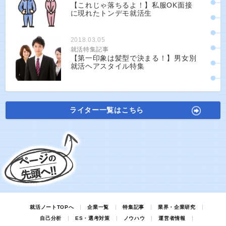
【これじゃ落ちるよ！】私服OK面接
に現れたトンデモ就活生
2018.03.05
就活特集記事
【第一印象は髪型で決まる！】男女別
就活ヘアスタイル特集
ライター一覧はこちら
就活ノートTOPへ
企業一覧
特集記事
業界・企業研究
自己分析
ES・選考対策
ノウハウ
運営者情報