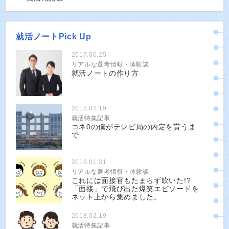
就活ノートPick Up
2017.06.25
リアルな選考情報・体験談
就活ノートの作り方
2018.02.19
就活特集記事
コネ0の僕がテレビ局の内定を貰うま
で
2018.01.31
リアルな選考情報・体験談
これには面接官もたまらず吹いた!?
「面接」で飛び出た爆笑エピソードを
ネット上から集めました。
2018.02.19
就活特集記事