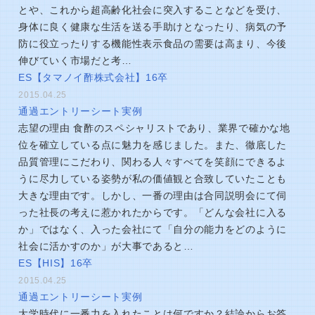
とや、これから超高齢化社会に突入することなどを受け、
身体に良く健康な生活を送る手助けとなったり、病気の予
防に役立ったりする機能性表示食品の需要は高まり、今後
伸びていく市場だと考…
ES【タマノイ酢株式会社】16卒
2015.04.25
通過エントリーシート実例
志望の理由 食酢のスペシャリストであり、業界で確かな地
位を確立している点に魅力を感じました。また、徹底した
品質管理にこだわり、関わる人々すべてを笑顔にできるよ
うに尽力している姿勢が私の価値観と合致していたことも
大きな理由です。しかし、一番の理由は合同説明会にて伺
った社長の考えに惹かれたからです。「どんな会社に入る
か」ではなく、入った会社にて「自分の能力をどのように
社会に活かすのか」が大事であると…
ES【HIS】16卒
2015.04.25
通過エントリーシート実例
大学時代に一番力を入れたことは何ですか？結論からお答