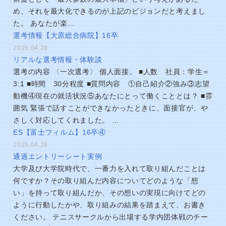
め、それを最大化できるのが上記のビジョンだと考えまし
た。 あなたが楽…
選考情報【大原総合病院】16卒
2015.04.28
リアルな選考情報・体験談
選考の内容 〈一次選考〉 個人面接。 ■人数 社員：学生＝
3:1 ■時間 30分程度 ■質問内容 ①自己紹介②強み③志望
動機④現在の就活状況⑤あなたにとって働くこととは？ ■雰
囲気 緊張で話すことができなかったときに、面接官が、や
さしく対応してくれました。 …
ES【富士フィルム】16卒④
2015.04.28
通過エントリーシート実例
大学及び大学院時代で、一番力を入れて取り組んだことは
何ですか？その取り組んだ内容についてどのような「想
い」を持って取り組んだか、その想いの実現に向けてどの
ように行動したかや、取り組みの結果を踏まえて、お書き
ください。 テニスサークルから出場する学内団体戦のチー