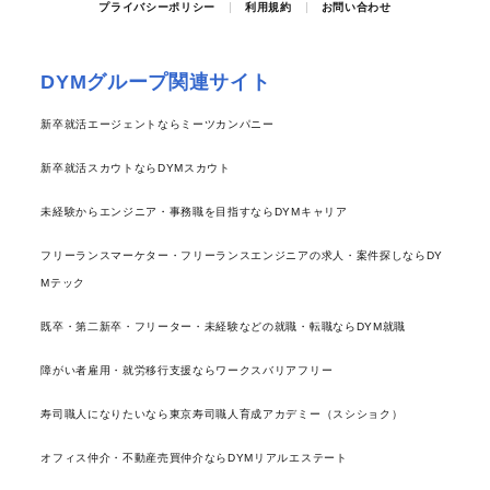
プライバシーポリシー
利用規約
お問い合わせ
DYMグループ関連サイト
新卒就活エージェントならミーツカンパニー
新卒就活スカウトならDYMスカウト
未経験からエンジニア・事務職を目指すならDYMキャリア
フリーランスマーケター・フリーランスエンジニアの求人・案件探しならDY
Mテック
既卒・第二新卒・フリーター・未経験などの就職・転職ならDYM就職
障がい者雇用・就労移行支援ならワークスバリアフリー
寿司職人になりたいなら東京寿司職人育成アカデミー（スシショク）
オフィス仲介・不動産売買仲介ならDYMリアルエステート