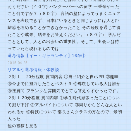
えください（４０字) バンクーバーへの留学 一番辛かった
こと何ですか？（８０字） 言語の壁によってうまくニュア
ンスを表現できず、日本にいるときと同じようには人と距
離感を埋めることができなかったこと その経験を通じて得
たことや成果、結果をお答えください。（８０字） 学んだ
こととして、人との出会いの重要性。そして、出会いは待
っていたら現れるものでは…
選考情報【イー・ギャランティ】16卒①
2015.04.25
リアルな選考情報・体験談
２対１ 20分程度 質問内容 ①自己紹介と自己PR ②趣味
③今までに努力したことベスト３ ④尊敬している人は誰か
⑤逆質問 フランクな雰囲気でとても答えやすかったです。
２対１ 20分程度 質問内容 ①学生時代頑張ったことについ
て掘り下げ ②アルバイトについて ③周りからどんな人とい
われるか ④特技について 部長さんクラスの方なので、最初
入った…
他の投稿も見る