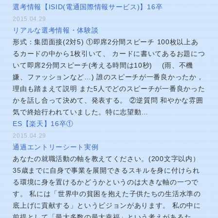
選考情報【ISID(電通国際情報サービス)】16卒
2015.04.29
リアルな選考情報・体験談
形式：集団面接(2対5) ①即席2分間スピーチ 100枚以上あ
るカードの中から1枚引いて、 カードに書いてあるお題につ
いて即席2分間スピーチ(考える時間は10秒) (雨、不機
嫌、ファッションなど…) 誰のスピーチが一番良かったか，
理由も踏まえて説明 また5人でどのスピーチが一番良かった
かを話し合って決めて、発表する。 ②逆質問 和やかな雰囲
気で終始行われていました。特に志望動…
ES【楽天】16卒①
2015.04.29
通過エントリーシート実例
あなたの就職活動の軸を教えてください。(200文字以内）
35歳までに自身で事業を展開できるスキルを身に付けられ
る環境に身を置けるかどうかというのは大きな軸の一つで
す。 私には「世界中の貧困を抱えた子供たちの生活水準の
底上げに貢献する」というビジョンがあります。 私の中に
前提として「最大多数の最大幸福」という考えがあるた