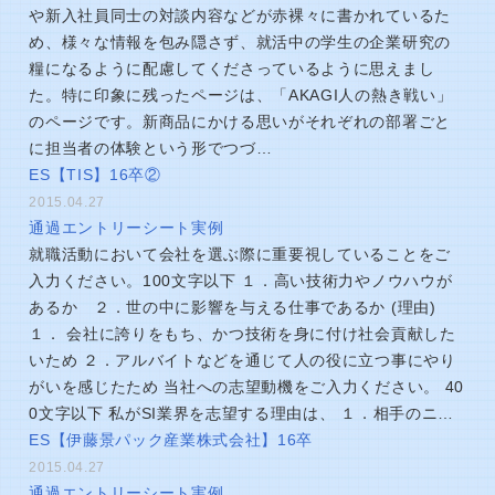
や新入社員同士の対談内容などが赤裸々に書かれているた
め、様々な情報を包み隠さず、就活中の学生の企業研究の
糧になるように配慮してくださっているように思えまし
た。特に印象に残ったページは、「AKAGI人の熱き戦い」
のページです。新商品にかける思いがそれぞれの部署ごと
に担当者の体験という形でつづ…
ES【TIS】16卒②
2015.04.27
通過エントリーシート実例
就職活動において会社を選ぶ際に重要視していることをご
入力ください。100文字以下 １．高い技術力やノウハウが
あるか ２．世の中に影響を与える仕事であるか (理由)
１． 会社に誇りをもち、かつ技術を身に付け社会貢献した
いため ２．アルバイトなどを通じて人の役に立つ事にやり
がいを感じたため 当社への志望動機をご入力ください。 40
0文字以下 私がSI業界を志望する理由は、 １．相手のニ…
ES【伊藤景パック産業株式会社】16卒
2015.04.27
通過エントリーシート実例