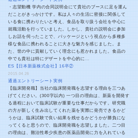
・志望動機 学内の合同説明会にて貴社のブースに足を運ん
だことがきっかけです。私は人々の生活に密接に関係して
いる食に携わりたいと考え、食品を取り扱う会社を中心に
就職活動を行っていました。しかし、貴社の説明会に参加
しお話を伺ったことで、パッケージという視点から多種多
様な食品に携われることに大きな魅力を感じました。ま
た、世の中に貢献していく理念にも惹かれました。食品の
中でも貴社は特にデザートを中心的に…
ES【日本新薬株式会社】16卒②
2015.04.26
通過エントリーシート実例
【臨床開発職】当社の臨床開発職を志望する理由を三つあ
げてください。(300字以内) 一つ目の理由は、新薬を開発す
る過程において臨床試験が重要な仕事だからです。研究職
の方が新しく生み出してくれた薬を実際に発売できるかど
うかは、臨床試験で良い結果を残せるかどうかが勝負にな
ってくると思うので、臨床開発職を志望しました。二つ目
の理由は、難治性希少疾患の医薬品開発に力を入れている