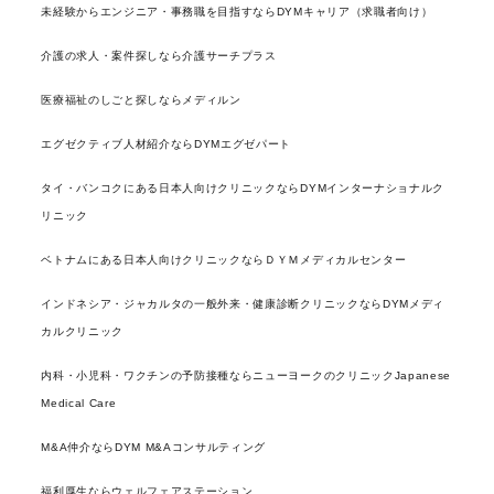
未経験からエンジニア・事務職を目指すならDYMキャリア（求職者向け）
介護の求人・案件探しなら介護サーチプラス
医療福祉のしごと探しならメディルン
エグゼクティブ人材紹介ならDYMエグゼパート
タイ・バンコクにある日本人向けクリニックならDYMインターナショナルク
リニック
ベトナムにある日本人向けクリニックならＤＹＭメディカルセンター
インドネシア・ジャカルタの一般外来・健康診断クリニックならDYMメディ
カルクリニック
内科・小児科・ワクチンの予防接種ならニューヨークのクリニックJapanese
Medical Care
M&A仲介ならDYM M&Aコンサルティング
福利厚生ならウェルフェアステーション