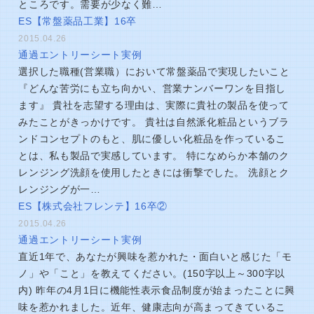
ところです。需要が少なく難…
ES【常盤薬品工業】16卒
2015.04.26
通過エントリーシート実例
選択した職種(営業職）において常盤薬品で実現したいこと
『どんな苦労にも立ち向かい、営業ナンバーワンを目指し
ます』 貴社を志望する理由は、実際に貴社の製品を使って
みたことがきっかけです。 貴社は自然派化粧品というブラ
ンドコンセプトのもと、肌に優しい化粧品を作っているこ
とは、私も製品で実感しています。 特になめらか本舗のク
レンジング洗顔を使用したときには衝撃でした。 洗顔とク
レンジングが一…
ES【株式会社フレンテ】16卒②
2015.04.26
通過エントリーシート実例
直近1年で、あなたが興味を惹かれた・面白いと感じた「モ
ノ」や「こと」を教えてください。(150字以上～300字以
内) 昨年の4月1日に機能性表示食品制度が始まったことに興
味を惹かれました。近年、健康志向が高まってきているこ