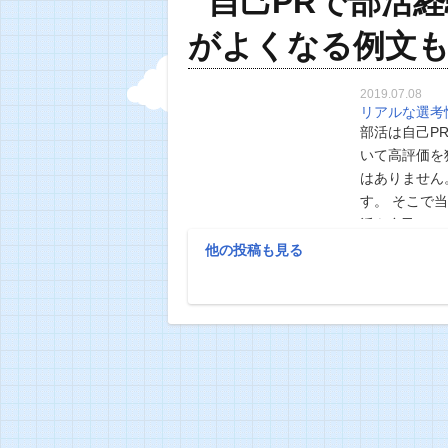
自己PRで部活
がよくなる例文
2019.07.08
リアルな選考
部活は自己P
いて高評価を
はありません
す。 そこで
活を自己PR
己PRで部活
他の投稿も見る