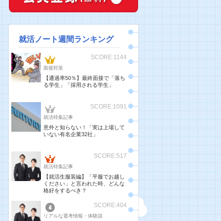
就活ノート週間ランキング
SCORE:1144
面接対策
【通過率50％】最終面接で「落ち
る学生」「採用される学生」
SCORE:1091
就活特集記事
意外と知らない！「実は上場して
いない有名企業32社」
SCORE:517
就活特集記事
【就活生服装編】「平服でお越し
ください」と言われた時、どんな
格好をするべき？
SCORE:404
リアルな選考情報・体験談