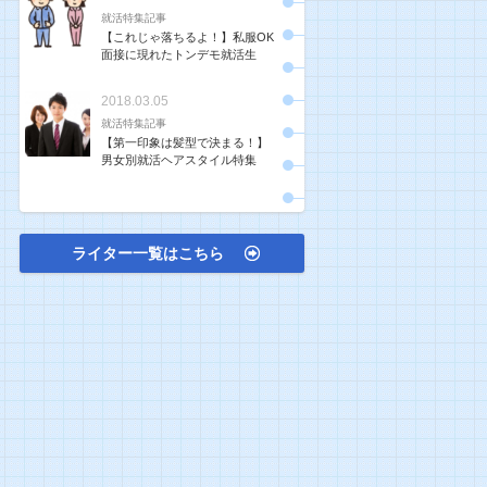
就活特集記事
【これじゃ落ちるよ！】私服OK
面接に現れたトンデモ就活生
2018.03.05
就活特集記事
【第一印象は髪型で決まる！】
男女別就活ヘアスタイル特集
ライター一覧はこちら