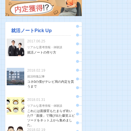
就活ノートPick Up
2017.06.25
リアルな選考情報・体験談
就活ノートの作り方
2018.02.19
就活特集記事
コネ0の僕がテレビ局の内定を貰
うまで
2018.01.31
リアルな選考情報・体験談
これには面接官もたまらず吹い
た!?「面接」で飛び出た爆笑エピ
ソードをネット上から集めまし
た。
2018.02.19