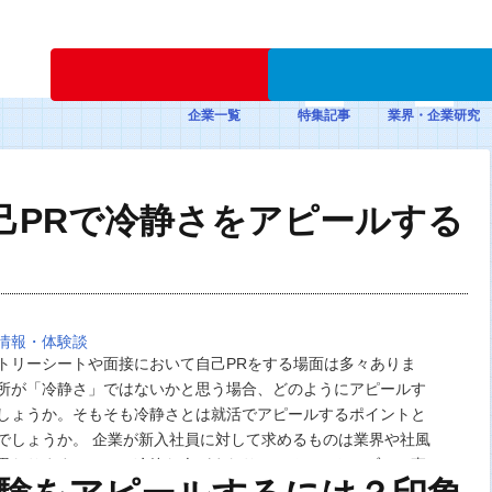
新規登録
企業一覧
特集記事
業界・企業研究
己PRで冷静さをアピールする
情報・体験談
トリーシートや面接において自己PRをする場面は多々ありま
所が「冷静さ」ではないかと思う場合、どのようにアピールす
しょうか。そもそも冷静さとは就活でアピールするポイントと
でしょうか。 企業が新入社員に対して求めるものは業界や社風
異なります。しかし冷静な人がまわりにいると、トラブルに直
心強いですよね。自己PRで冷静さをアピールする…