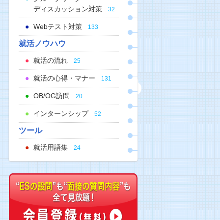
ディスカッション対策
32
Webテスト対策
133
就活ノウハウ
就活の流れ
25
就活の心得・マナー
131
OB/OG訪問
20
インターンシップ
52
ツール
就活用語集
24