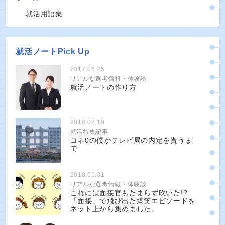
就活用語集
就活ノートPick Up
2017.06.25
リアルな選考情報・体験談
就活ノートの作り方
2018.02.19
就活特集記事
コネ0の僕がテレビ局の内定を貰うま
で
2018.01.31
リアルな選考情報・体験談
これには面接官もたまらず吹いた!?
「面接」で飛び出た爆笑エピソードを
ネット上から集めました。