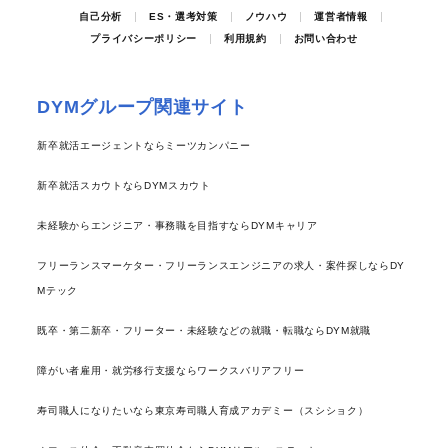
自己分析
ES・選考対策
ノウハウ
運営者情報
プライバシーポリシー
利用規約
お問い合わせ
DYMグループ関連サイト
新卒就活エージェントならミーツカンパニー
新卒就活スカウトならDYMスカウト
未経験からエンジニア・事務職を目指すならDYMキャリア
フリーランスマーケター・フリーランスエンジニアの求人・案件探しならDY
Mテック
既卒・第二新卒・フリーター・未経験などの就職・転職ならDYM就職
障がい者雇用・就労移行支援ならワークスバリアフリー
寿司職人になりたいなら東京寿司職人育成アカデミー（スシショク）