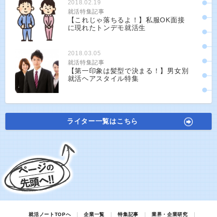
2018.02.19
就活特集記事
【これじゃ落ちるよ！】私服OK面接
に現れたトンデモ就活生
2018.03.05
就活特集記事
【第一印象は髪型で決まる！】男女別
就活ヘアスタイル特集
ライター一覧はこちら
就活ノートTOPへ
企業一覧
特集記事
業界・企業研究