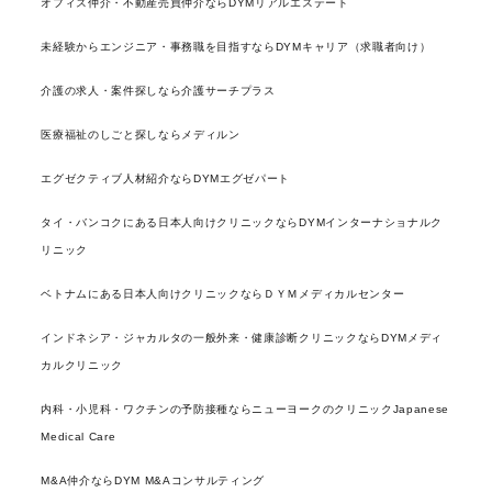
オフィス仲介・不動産売買仲介ならDYMリアルエステート
未経験からエンジニア・事務職を目指すならDYMキャリア（求職者向け）
介護の求人・案件探しなら介護サーチプラス
医療福祉のしごと探しならメディルン
エグゼクティブ人材紹介ならDYMエグゼパート
タイ・バンコクにある日本人向けクリニックならDYMインターナショナルク
リニック
ベトナムにある日本人向けクリニックならＤＹＭメディカルセンター
インドネシア・ジャカルタの一般外来・健康診断クリニックならDYMメディ
カルクリニック
内科・小児科・ワクチンの予防接種ならニューヨークのクリニックJapanese
Medical Care
M&A仲介ならDYM M&Aコンサルティング