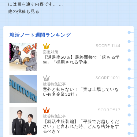
には目を通す内容です。 …
他の投稿も見る
就活ノート週間ランキング
SCORE:1144
面接対策
【通過率50％】最終面接で「落ちる学
生」「採用される学生」
SCORE:1091
就活特集記事
意外と知らない！「実は上場していな
い有名企業32社」
SCORE:517
就活特集記事
【就活生服装編】「平服でお越しくだ
さい」と言われた時、どんな格好をす
るべき？