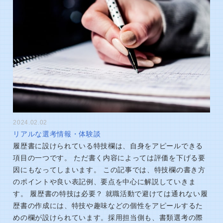
2024.02.02
リアルな選考情報・体験談
履歴書に設けられている特技欄は、自身をアピールできる
項目の一つです。 ただ書く内容によっては評価を下げる要
因にもなってしまいます。 この記事では、特技欄の書き方
のポイントや良い表記例、要点を中心に解説していきま
す。 履歴書の特技は必要？ 就職活動で避けては通れない履
歴書の作成には、特技や趣味などの個性をアピールするた
めの欄が設けられています。採用担当側も、書類選考の際