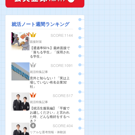
就活ノート週間ランキング
SCORE:1144
面接対策
【通過率50％】最終面接で
「落ちる学生」「採用され
る学生」
SCORE:1091
就活特集記事
意外と知らない！「実は上
場していない有名企業32
社」
SCORE:517
就活特集記事
【就活生服装編】「平服で
お越しください」と言われ
た時、どんな格好をするべ
き？
SCORE:404
リアルな選考情報・体験談