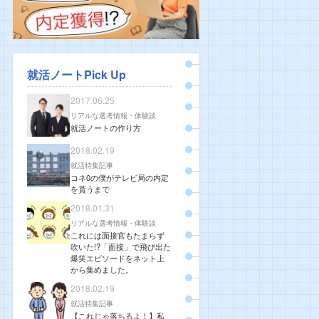
就活ノートPick Up
2017.06.25
リアルな選考情報・体験談
就活ノートの作り方
2018.02.19
就活特集記事
コネ0の僕がテレビ局の内定
を貰うまで
2018.01.31
リアルな選考情報・体験談
これには面接官もたまらず
吹いた!?「面接」で飛び出た
爆笑エピソードをネット上
から集めました。
2018.02.19
就活特集記事
【これじゃ落ちるよ！】私