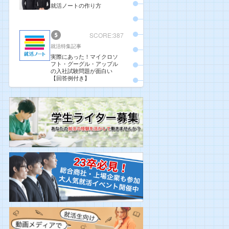
就活ノートの作り方
SCORE:387
就活特集記事
実際にあった！マイクロソ
フト・グーグル・アップル
の入社試験問題が面白い
【回答例付き】