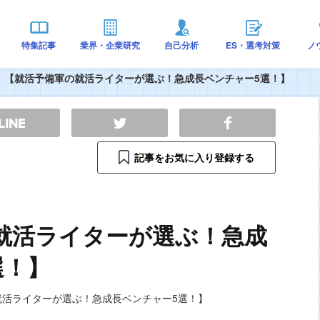
特集記事
業界・企業研究
自己分析
ES・選考対策
ノ
【就活予備軍の就活ライターが選ぶ！急成長ベンチャー5選！】
記事をお気に入り登録する
就活ライターが選ぶ！急成
選！】