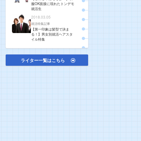
服OK面接に現れたトンデモ
就活生
2018.03.05
就活特集記事
【第一印象は髪型で決ま
る！】男女別就活ヘアスタ
イル特集
ライター一覧はこちら