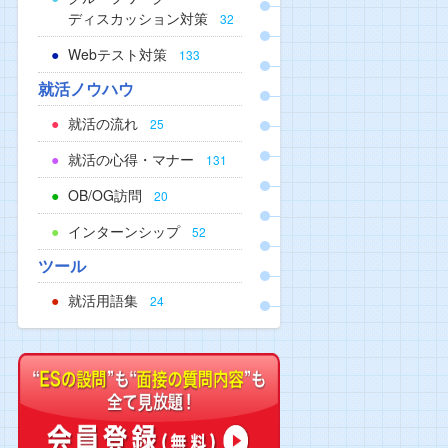
ディスカッション対策
32
Webテスト対策
133
就活ノウハウ
就活の流れ
25
就活の心得・マナー
131
OB/OG訪問
20
インターンシップ
52
ツール
就活用語集
24