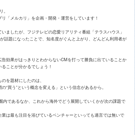
カリ。
プリ「メルカリ」を企画・開発・運営をしています！
ていましたが、フジテレビの恋愛リアリティ番組「テラスハウス」
Mが話題になったことで、知名度がぐんと上がり、どんどん利用者が
広告効果がはっきりとわからないCMを打って勝負に出ていることか
いることが分かるでしょう！
ものを題材にしたのは、
の“買う”という概念を変える」という信念があるから。
能圏内であるなか、これから海外でどう展開していくかが次の課題で
企業は最も注目を浴びているベンチャーといっても過言では無いで