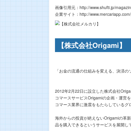
画像引用元：http://www.shufti.jp/magazine/i
企業サイト：http://www.mercariapp.com/j
【株式会社Origami】
「お金の流通の仕組みを変える、決済の
2012年2月22日に設立した株式会社Origa
コマースサービスOrigamiの企画・運
コマース業界に激震をもたらしているグ
海外からの投資が絶えないOrigamiの
品を購入できるというサービスを展開し