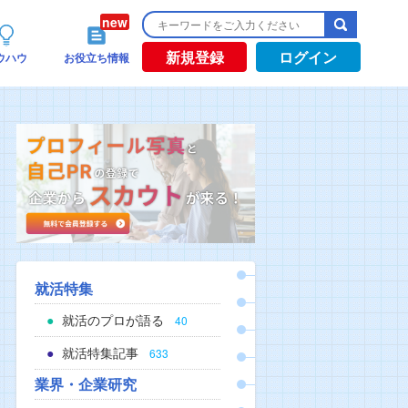
新規登録
ログイン
ウハウ
お役立ち情報
就活特集
就活のプロが語る
40
就活特集記事
633
業界・企業研究