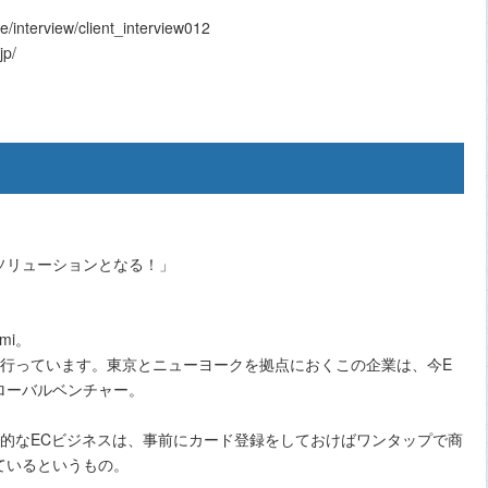
nterview/client_interview012
p/
ソリューションとなる！」
mi。
営を行っています。東京とニューヨークを拠点におくこの企業は、今E
ローバルベンチャー。
革新的なECビジネスは、事前にカード登録をしておけばワンタップで商
ているというもの。