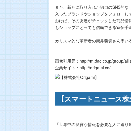
また、新たに取り入れた独自のSNS的なサ
入ったブランドやショップをフォローし
おけば、その友達がチェックした商品情
もショップにとっても信頼できる宣伝手
カリスマ的な革新者の康井義貴さん率いるO
画像引用元：http://m.dac.co.jp/group/allia
企業サイト：http://origami.co/
【スマートニュース株
「世界中の良質な情報を必要な人に送り