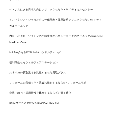
ベトナムにある日本人向けクリニックならＤＹＭメディカルセンター
インドネシア・ジャカルタの一般外来・健康診断クリニックならDYMメディ
カルクリニック
内科・小児科・ワクチンの予防接種ならニューヨークのクリニックJapanese
Medical Care
M&A仲介ならDYM M&Aコンサルティング
福利厚生ならウェルフェアステーション
おすすめの買取業者を比較するなら買取プラス
リフォームの見積もり・業者比較をするならMYリフォームラボ
企業・給与・採用情報を比較するならビジ研！通信
BtoBサービス比較ならBIZNAVI byDYM