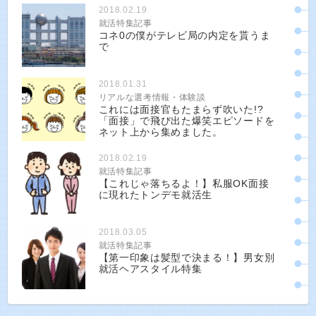
2018.02.19
就活特集記事
コネ0の僕がテレビ局の内定を貰うま
で
2018.01.31
リアルな選考情報・体験談
これには面接官もたまらず吹いた!?
「面接」で飛び出た爆笑エピソードを
ネット上から集めました。
2018.02.19
就活特集記事
【これじゃ落ちるよ！】私服OK面接
に現れたトンデモ就活生
2018.03.05
就活特集記事
【第一印象は髪型で決まる！】男女別
就活ヘアスタイル特集