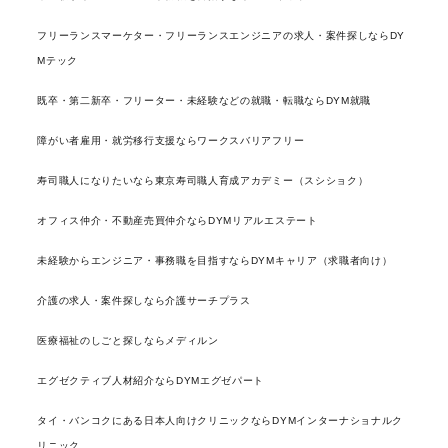
フリーランスマーケター・フリーランスエンジニアの求人・案件探しならDY
Mテック
既卒・第二新卒・フリーター・未経験などの就職・転職ならDYM就職
障がい者雇用・就労移行支援ならワークスバリアフリー
寿司職人になりたいなら東京寿司職人育成アカデミー（スシショク）
オフィス仲介・不動産売買仲介ならDYMリアルエステート
未経験からエンジニア・事務職を目指すならDYMキャリア（求職者向け）
介護の求人・案件探しなら介護サーチプラス
医療福祉のしごと探しならメディルン
エグゼクティブ人材紹介ならDYMエグゼパート
タイ・バンコクにある日本人向けクリニックならDYMインターナショナルク
リニック