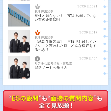
SCORE:1091
就活特集記事
意外と知らない！「実は上場していな
い有名企業32社」
SCORE:517
就活特集記事
【就活生服装編】「平服でお越しくだ
さい」と言われた時、どんな格好をす
るべき？
SCORE:404
リアルな選考情報・体験談
就活ノートの作り方