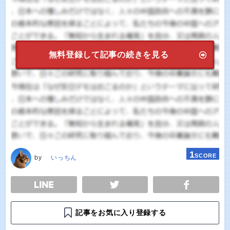
無料登録して記事の続きを見る
1
SCORE
by
いっちん
E
TWEET
SHARE
記事をお気に入り登録する