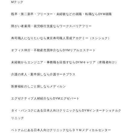
Mテック
既卒・第二新卒・フリーター・未経験などの就職・転職ならDYM就職
障がい者雇用・就労移行支援ならワークスバリアフリー
寿司職人になりたいなら東京寿司職人育成アカデミー（スシショク）
オフィス仲介・不動産売買仲介ならDYMリアルエステート
未経験からエンジニア・事務職を目指すならDYMキャリア（求職者向け）
介護の求人・案件探しなら介護サーチプラス
医療福祉のしごと探しならメディルン
エグゼクティブ人材紹介ならDYMエグゼパート
タイ・バンコクにある日本人向けクリニックならDYMインターナショナルク
リニック
ベトナムにある日本人向けクリニックならＤＹＭメディカルセンター