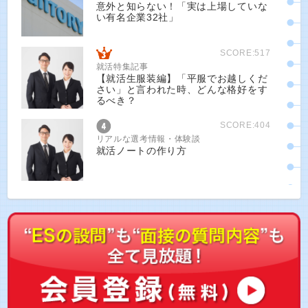
意外と知らない！「実は上場していな
い有名企業32社」
SCORE:517
就活特集記事
【就活生服装編】「平服でお越しくだ
さい」と言われた時、どんな格好をす
るべき？
SCORE:404
リアルな選考情報・体験談
就活ノートの作り方