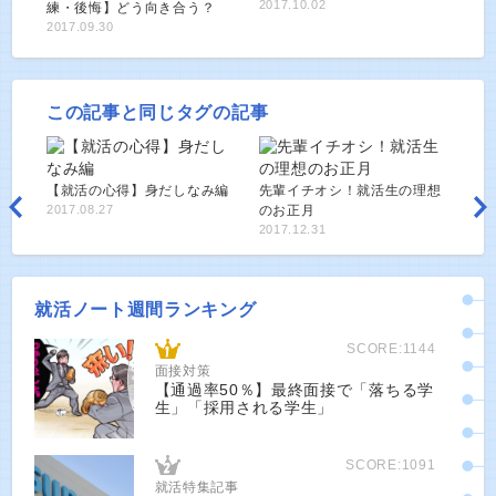
2017.10.02
練・後悔】どう向き合う？
2017.09.30
この記事と同じタグの記事
【就活の心得】身だしなみ編
先輩イチオシ！就活生の理想
2017.08.27
のお正月
2017.12.31
就活ノート週間ランキング
SCORE:1144
面接対策
【通過率50％】最終面接で「落ちる学
生」「採用される学生」
SCORE:1091
就活特集記事