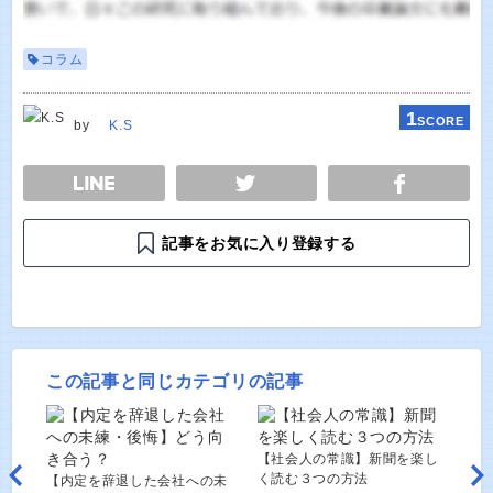
コラム
1
SCORE
by
K.S
E
TWEET
SHARE
記事をお気に入り登録する
この記事と同じカテゴリの記事
【社会人の常識】新聞を楽し
く読む３つの方法
【内定を辞退した会社への未