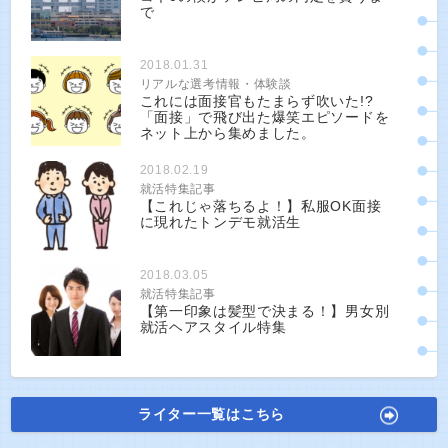
で
2018.01.31
リアルな選考情報・体験談
これには面接官もたまらず吹いた!?
「面接」で飛び出た爆笑エピソードを
ネット上から集めました。
2018.02.19
就活特集記事
【これじゃ落ちるよ！】私服OK面接
に現れたトンデモ就活生
2018.03.05
就活特集記事
【第一印象は髪型で決まる！】男女別
就活ヘアスタイル特集
ライター一覧はこちら