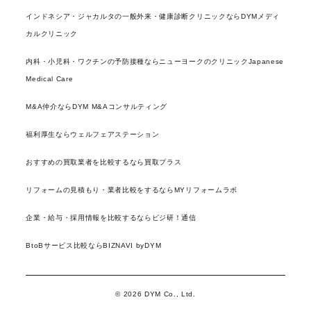
インドネシア・ジャカルタの一般外来・健康診断クリニックならDYMメディ
カルクリニック
内科・小児科・ワクチンの予防接種ならニューヨークのクリニックJapanese
Medical Care
M&A仲介ならDYM M&Aコンサルティング
福利厚生ならウェルフェアステーション
おすすめの買取業者を比較するなら買取プラス
リフォームの見積もり・業者比較をするならMYリフォームラボ
企業・給与・採用情報を比較するならビジ研！通信
BtoBサービス比較ならBIZNAVI byDYM
© 2026 DYM Co., Ltd.