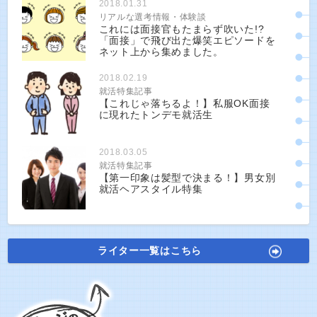
2018.01.31
リアルな選考情報・体験談
これには面接官もたまらず吹いた!?
「面接」で飛び出た爆笑エピソードを
ネット上から集めました。
2018.02.19
就活特集記事
【これじゃ落ちるよ！】私服OK面接
に現れたトンデモ就活生
2018.03.05
就活特集記事
【第一印象は髪型で決まる！】男女別
就活ヘアスタイル特集
ライター一覧はこちら