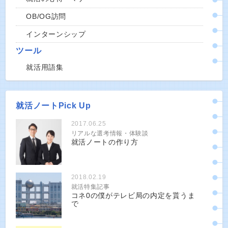
OB/OG訪問
インターンシップ
ツール
就活用語集
就活ノートPick Up
2017.06.25
リアルな選考情報・体験談
就活ノートの作り方
2018.02.19
就活特集記事
コネ0の僕がテレビ局の内定を貰うま
で