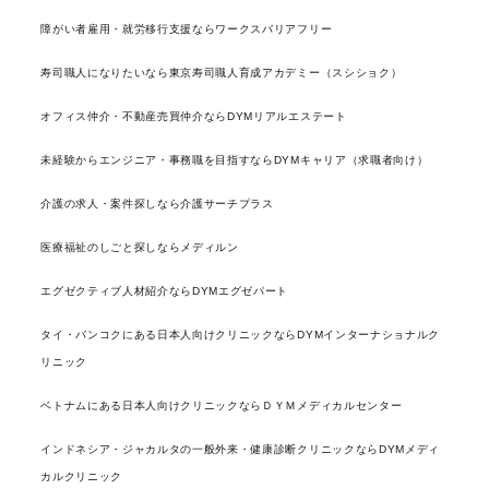
障がい者雇用・就労移行支援ならワークスバリアフリー
寿司職人になりたいなら東京寿司職人育成アカデミー（スシショク）
オフィス仲介・不動産売買仲介ならDYMリアルエステート
未経験からエンジニア・事務職を目指すならDYMキャリア（求職者向け）
介護の求人・案件探しなら介護サーチプラス
医療福祉のしごと探しならメディルン
エグゼクティブ人材紹介ならDYMエグゼパート
タイ・バンコクにある日本人向けクリニックならDYMインターナショナルク
リニック
ベトナムにある日本人向けクリニックならＤＹＭメディカルセンター
インドネシア・ジャカルタの一般外来・健康診断クリニックならDYMメディ
カルクリニック