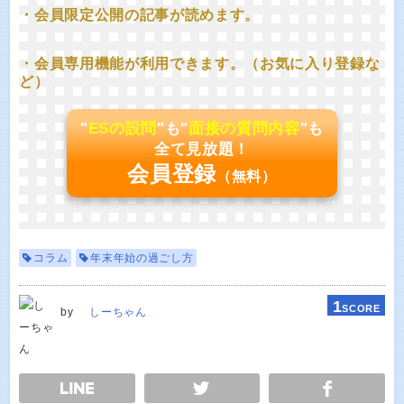
・会員限定公開の記事が読めます。
・会員専用機能が利用できます。（お気に入り登録な
ど）
"
ESの設問
"も"
面接の質問内容
"も
全て見放題！
会員登録
（無料）
コラム
年末年始の過ごし方
1
SCORE
by
しーちゃん
E
TWEET
SHARE