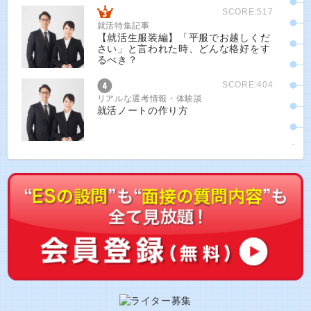
SCORE:517
就活特集記事
【就活生服装編】「平服でお越しくだ
さい」と言われた時、どんな格好をす
るべき？
SCORE:404
リアルな選考情報・体験談
就活ノートの作り方