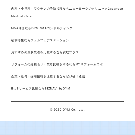
内科・小児科・ワクチンの予防接種ならニューヨークのクリニックJapanese
Medical Care
M&A仲介ならDYM M&Aコンサルティング
福利厚生ならウェルフェアステーション
おすすめの買取業者を比較するなら買取プラス
リフォームの見積もり・業者比較をするならMYリフォームラボ
企業・給与・採用情報を比較するならビジ研！通信
BtoBサービス比較ならBIZNAVI byDYM
© 2026 DYM Co., Ltd.