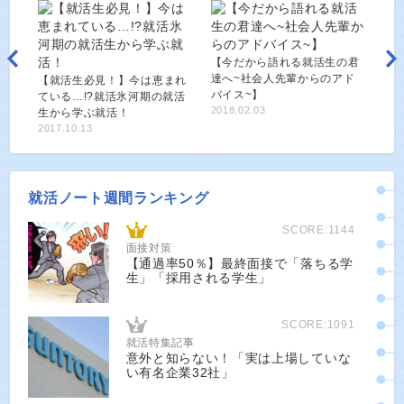
【今だから語れる就活生の君
達へ~社会人先輩からのアド
【就活生必見！】今は恵まれ
バイス~】
ている…!?就活氷河期の就活
2018.02.03
生から学ぶ就活！
2017.10.13
就活ノート週間ランキング
SCORE:1144
面接対策
【通過率50％】最終面接で「落ちる学
生」「採用される学生」
SCORE:1091
就活特集記事
意外と知らない！「実は上場していな
い有名企業32社」