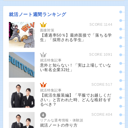
就活ノート週間ランキング
SCORE:1144
面接対策
【通過率50％】最終面接で「落ちる学
生」「採用される学生」
SCORE:1091
就活特集記事
意外と知らない！「実は上場していな
い有名企業32社」
SCORE:517
就活特集記事
【就活生服装編】「平服でお越しくだ
さい」と言われた時、どんな格好をす
るべき？
SCORE:404
リアルな選考情報・体験談
就活ノートの作り方