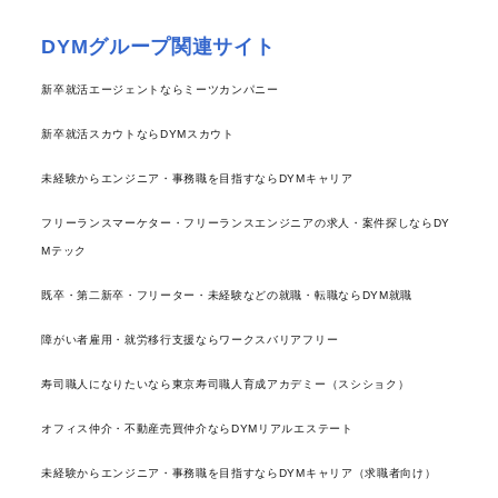
DYMグループ関連サイト
新卒就活エージェントならミーツカンパニー
新卒就活スカウトならDYMスカウト
未経験からエンジニア・事務職を目指すならDYMキャリア
フリーランスマーケター・フリーランスエンジニアの求人・案件探しならDY
Mテック
既卒・第二新卒・フリーター・未経験などの就職・転職ならDYM就職
障がい者雇用・就労移行支援ならワークスバリアフリー
寿司職人になりたいなら東京寿司職人育成アカデミー（スシショク）
オフィス仲介・不動産売買仲介ならDYMリアルエステート
未経験からエンジニア・事務職を目指すならDYMキャリア（求職者向け）