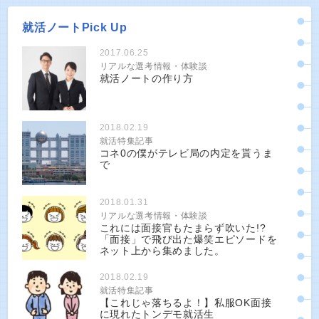
就活ノートPick Up
2017.06.25
リアルな選考情報・体験談
就活ノートの作り方
2018.02.19
就活特集記事
コネ0の僕がテレビ局の内定を貰うま
で
2018.01.31
リアルな選考情報・体験談
これには面接官もたまらず吹いた!?
「面接」で飛び出た爆笑エピソードを
ネット上から集めました。
2018.02.19
就活特集記事
【これじゃ落ちるよ！】私服OK面接
に現れたトンデモ就活生