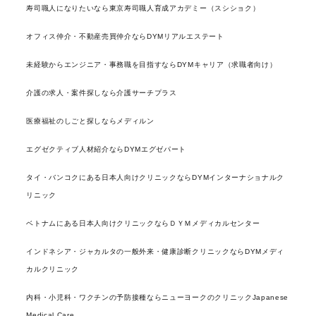
寿司職人になりたいなら東京寿司職人育成アカデミー（スシショク）
オフィス仲介・不動産売買仲介ならDYMリアルエステート
未経験からエンジニア・事務職を目指すならDYMキャリア（求職者向け）
介護の求人・案件探しなら介護サーチプラス
医療福祉のしごと探しならメディルン
エグゼクティブ人材紹介ならDYMエグゼパート
タイ・バンコクにある日本人向けクリニックならDYMインターナショナルク
リニック
ベトナムにある日本人向けクリニックならＤＹＭメディカルセンター
インドネシア・ジャカルタの一般外来・健康診断クリニックならDYMメディ
カルクリニック
内科・小児科・ワクチンの予防接種ならニューヨークのクリニックJapanese
Medical Care