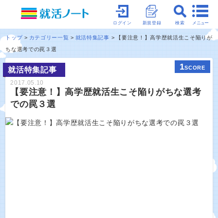
メニュー
ログイン
新規登録
検索
トップ
カテゴリー一覧
就活特集記事
【要注意！】高学歴就活生こそ陥りが
ちな選考での罠３選
1
SCORE
就活特集記事
2017.05.10
【要注意！】高学歴就活生こそ陥りがちな選考
での罠３選