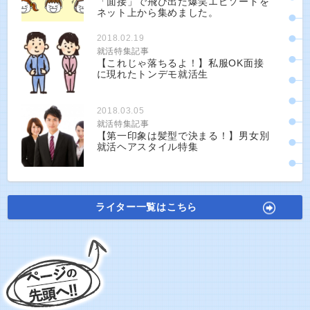
「面接」で飛び出た爆笑エピソードを
ネット上から集めました。
2018.02.19
就活特集記事
【これじゃ落ちるよ！】私服OK面接
に現れたトンデモ就活生
2018.03.05
就活特集記事
【第一印象は髪型で決まる！】男女別
就活ヘアスタイル特集
ライター一覧はこちら