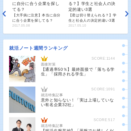
【大手病に注意】本当に自分
【君は切り替えられる？】学
に合う企業を探してる？
生と社会人の決定的違い3選
2017.05.08
2017.05.10
就活ノート週間ランキング
SCORE:1144
面接対策
【通過率50％】最終面接で「落ちる学
生」「採用される学生」
SCORE:1091
就活特集記事
意外と知らない！「実は上場していな
い有名企業32社」
SCORE:517
就活特集記事
【就活生服装編】「平服でお越しくだ