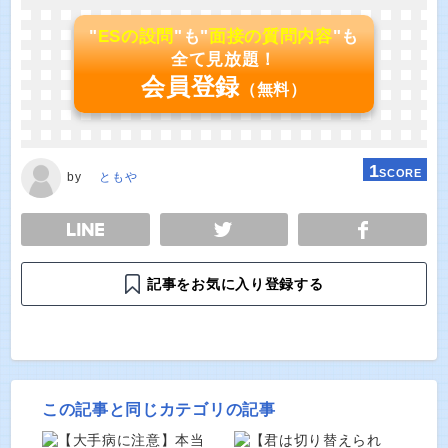
"
ESの設問
"も"
面接の質問内容
"も
全て見放題！
会員登録
（無料）
1
SCORE
by
ともや
E
TWEET
SHARE
記事をお気に入り登録する
この記事と同じカテゴリの記事