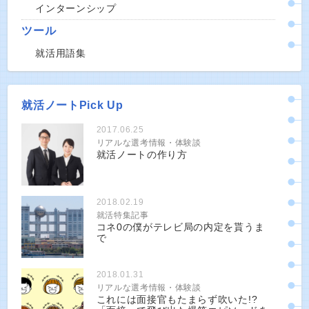
インターンシップ
ツール
就活用語集
就活ノートPick Up
2017.06.25
リアルな選考情報・体験談
就活ノートの作り方
2018.02.19
就活特集記事
コネ0の僕がテレビ局の内定を貰うま
で
2018.01.31
リアルな選考情報・体験談
これには面接官もたまらず吹いた!?