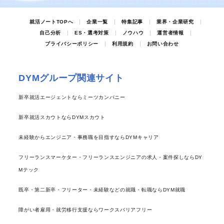
就活ノートTOPへ
企業一覧
特集記事
業界・企業研究
自己分析
ES・選考対策
ノウハウ
運営者情報
プライバシーポリシー
利用規約
お問い合わせ
DYMグループ関連サイト
新卒就活エージェントならミーツカンパニー
新卒就活スカウトならDYMスカウト
未経験からエンジニア・事務職を目指すならDYMキャリア
フリーランスマーケター・フリーランスエンジニアの求人・案件探しならDY
Mテック
既卒・第二新卒・フリーター・未経験などの就職・転職ならDYM就職
障がい者雇用・就労移行支援ならワークスバリアフリー