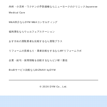
内科・小児科・ワクチンの予防接種ならニューヨークのクリニックJapanese
Medical Care
M&A仲介ならDYM M&Aコンサルティング
福利厚生ならウェルフェアステーション
おすすめの買取業者を比較するなら買取プラス
リフォームの見積もり・業者比較をするならMYリフォームラボ
企業・給与・採用情報を比較するならビジ研！通信
BtoBサービス比較ならBIZNAVI byDYM
© 2026 DYM Co., Ltd.