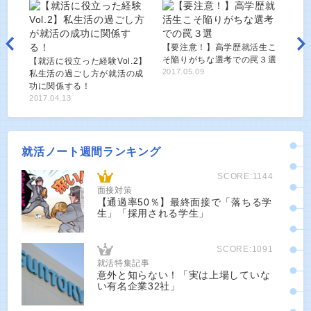
【要注意！】高学歴就活生こ
そ陥りがちな選考での罠３選
【就活に役立った経験Vol.2】
2017.05.09
私生活の過ごし方が就活の成
功に関係する！
2017.04.13
就活ノート週間ランキング
SCORE:1144
面接対策
【通過率50％】最終面接で「落ちる学
生」「採用される学生」
SCORE:1091
就活特集記事
意外と知らない！「実は上場していな
い有名企業32社」