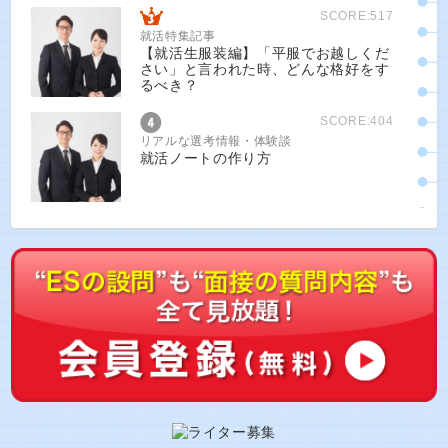
SCORE:517
就活特集記事
【就活生服装編】「平服でお越しくだ
さい」と言われた時、どんな格好をす
るべき？
SCORE:404
リアルな選考情報・体験談
就活ノートの作り方