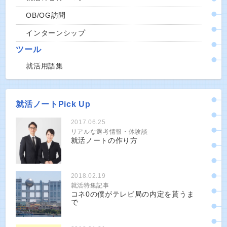
OB/OG訪問
インターンシップ
ツール
就活用語集
就活ノートPick Up
2017.06.25
リアルな選考情報・体験談
就活ノートの作り方
2018.02.19
就活特集記事
コネ0の僕がテレビ局の内定を貰うま
で