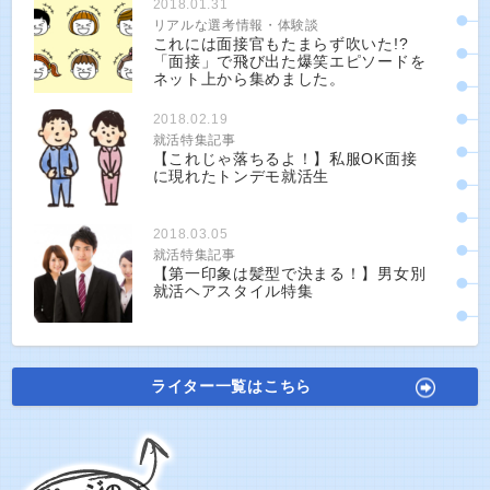
2018.01.31
リアルな選考情報・体験談
これには面接官もたまらず吹いた!?
「面接」で飛び出た爆笑エピソードを
ネット上から集めました。
2018.02.19
就活特集記事
【これじゃ落ちるよ！】私服OK面接
に現れたトンデモ就活生
2018.03.05
就活特集記事
【第一印象は髪型で決まる！】男女別
就活ヘアスタイル特集
ライター一覧はこちら