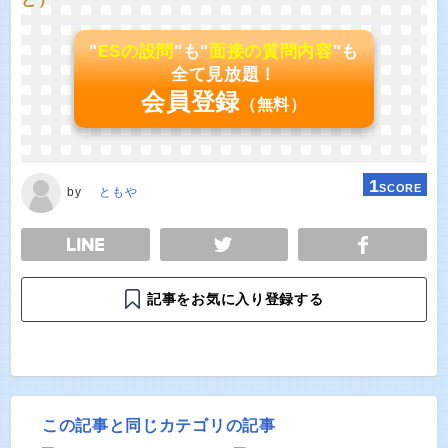
"
ESの設問
"も"
面接の質問内容
"も
全て見放題！
会員登録
（無料）
1
SCORE
by
ともや
E
TWEET
SHARE
記事をお気に入り登録する
この記事と同じカテゴリの記事