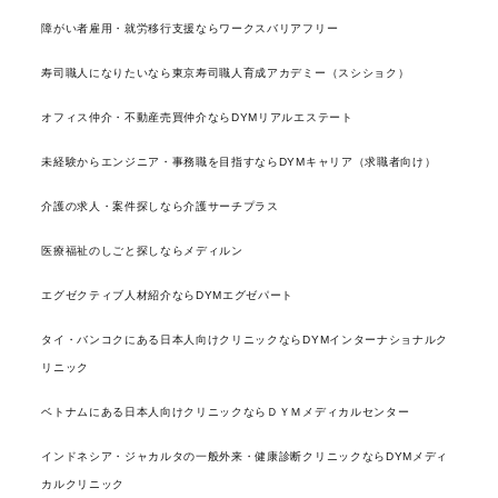
障がい者雇用・就労移行支援ならワークスバリアフリー
寿司職人になりたいなら東京寿司職人育成アカデミー（スシショク）
オフィス仲介・不動産売買仲介ならDYMリアルエステート
未経験からエンジニア・事務職を目指すならDYMキャリア（求職者向け）
介護の求人・案件探しなら介護サーチプラス
医療福祉のしごと探しならメディルン
エグゼクティブ人材紹介ならDYMエグゼパート
タイ・バンコクにある日本人向けクリニックならDYMインターナショナルク
リニック
ベトナムにある日本人向けクリニックならＤＹＭメディカルセンター
インドネシア・ジャカルタの一般外来・健康診断クリニックならDYMメディ
カルクリニック