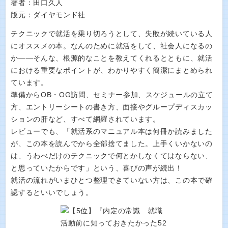
著者：田口久人
版元：ダイヤモンド社
テクニックで就活を乗り切ろうとして、失敗が続いている人
にオススメの本。なんのために就活をして、社会人になるの
か――そんな、根源的なことを教えてくれるとともに、就活
における重要なポイントが、わかりやすく簡潔にまとめられ
ています。
準備からOB・OG訪問、セミナー参加、スケジュールの立て
方、エントリーシートの書き方、面接やグループディスカッ
ションの肝など、すべて網羅されています。
レビューでも、「就活系のマニュアル本は何冊か読みました
が、この本を読んでから全部捨てました。上手くいかないの
は、うわべだけのテクニックで何とかしなくてはならない、
と思っていたからです」という、喜びの声が続出！
就活の流れがいまひとつ整理できていない方は、この本で確
認するといいでしょう。