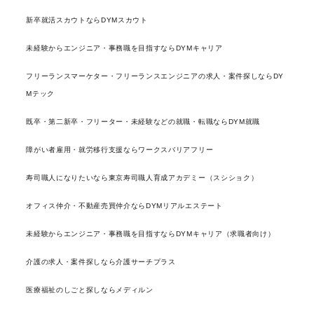
新卒就活スカウトならDYMスカウト
未経験からエンジニア・事務職を目指すならDYMキャリア
フリーランスマーケター・フリーランスエンジニアの求人・案件探しならDY
Mテック
既卒・第二新卒・フリーター・未経験などの就職・転職ならDYM就職
障がい者雇用・就労移行支援ならワークスバリアフリー
寿司職人になりたいなら東京寿司職人育成アカデミー（スシショク）
オフィス仲介・不動産売買仲介ならDYMリアルエステート
未経験からエンジニア・事務職を目指すならDYMキャリア（求職者向け）
介護の求人・案件探しなら介護サーチプラス
医療福祉のしごと探しならメディルン