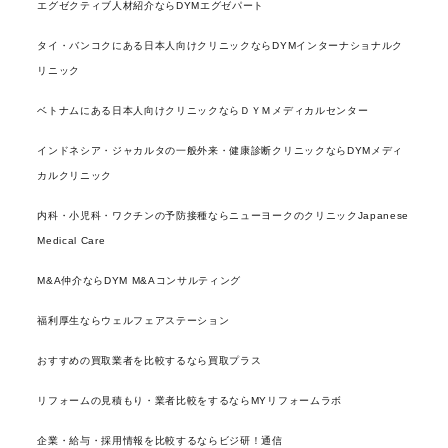
エグゼクティブ人材紹介ならDYMエグゼパート
タイ・バンコクにある日本人向けクリニックならDYMインターナショナルク
リニック
ベトナムにある日本人向けクリニックならＤＹＭメディカルセンター
インドネシア・ジャカルタの一般外来・健康診断クリニックならDYMメディ
カルクリニック
内科・小児科・ワクチンの予防接種ならニューヨークのクリニックJapanese
Medical Care
M&A仲介ならDYM M&Aコンサルティング
福利厚生ならウェルフェアステーション
おすすめの買取業者を比較するなら買取プラス
リフォームの見積もり・業者比較をするならMYリフォームラボ
企業・給与・採用情報を比較するならビジ研！通信