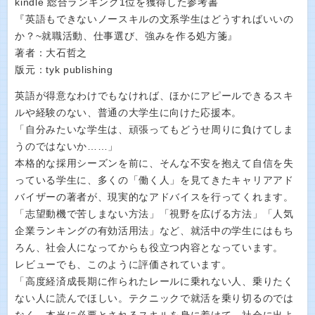
kindle 総合ランキング1位を獲得した参考書
『英語もできないノースキルの文系学生はどうすればいいの
か？~就職活動、仕事選び、強みを作る処方箋』
著者：大石哲之
版元：tyk publishing
英語が得意なわけでもなければ、ほかにアピールできるスキ
ルや経験のない、普通の大学生に向けた応援本。
「自分みたいな学生は、頑張ってもどうせ周りに負けてしま
うのではないか……」
本格的な採用シーズンを前に、そんな不安を抱えて自信を失
っている学生に、多くの「働く人」を見てきたキャリアアド
バイザーの著者が、現実的なアドバイスを行ってくれます。
「志望動機で苦しまない方法」「視野を広げる方法」「人気
企業ランキングの有効活用法」など、就活中の学生にはもち
ろん、社会人になってからも役立つ内容となっています。
レビューでも、このように評価されています。
「高度経済成長期に作られたレールに乗れない人、乗りたく
ない人に読んでほしい。テクニックで就活を乗り切るのでは