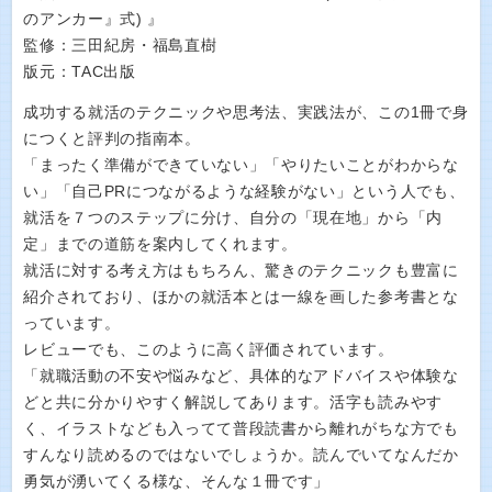
のアンカー』式) 』
監修：三田紀房・福島直樹
版元：TAC出版
成功する就活のテクニックや思考法、実践法が、この1冊で身
につくと評判の指南本。
「まったく準備ができていない」「やりたいことがわからな
い」「自己PRにつながるような経験がない」という人でも、
就活を７つのステップに分け、自分の「現在地」から「内
定」までの道筋を案内してくれます。
就活に対する考え方はもちろん、驚きのテクニックも豊富に
紹介されており、ほかの就活本とは一線を画した参考書とな
っています。
レビューでも、このように高く評価されています。
「就職活動の不安や悩みなど、具体的なアドバイスや体験な
どと共に分かりやすく解説してあります。活字も読みやす
く、イラストなども入ってて普段読書から離れがちな方でも
すんなり読めるのではないでしょうか。読んでいてなんだか
勇気が湧いてくる様な、そんな１冊です」