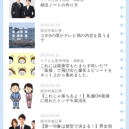
リアルな選考情報・体験談
就活ノートの作り方
2018.02.19
就活特集記事
コネ0の僕がテレビ局の内定を貰うま
で
2018.01.31
リアルな選考情報・体験談
これには面接官もたまらず吹いた!?
「面接」で飛び出た爆笑エピソードを
ネット上から集めました。
2018.02.19
就活特集記事
【これじゃ落ちるよ！】私服OK面接
に現れたトンデモ就活生
2018.03.05
就活特集記事
【第一印象は髪型で決まる！】男女別