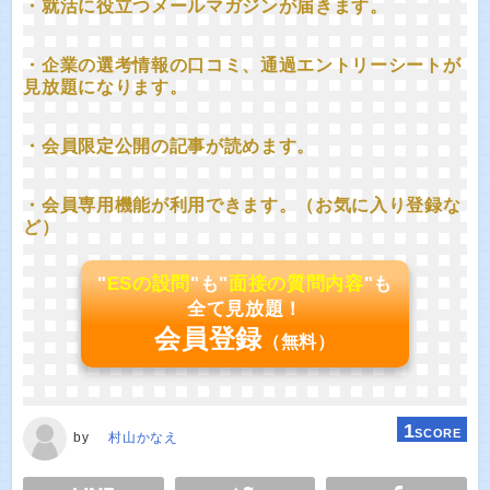
・就活に役立つメールマガジンが届きます。
・企業の選考情報の口コミ、通過エントリーシートが
見放題になります。
・会員限定公開の記事が読めます。
・会員専用機能が利用できます。（お気に入り登録な
ど）
"
ESの設問
"も"
面接の質問内容
"も
全て見放題！
会員登録
（無料）
1
SCORE
by
村山かなえ
E
TWEET
SHARE