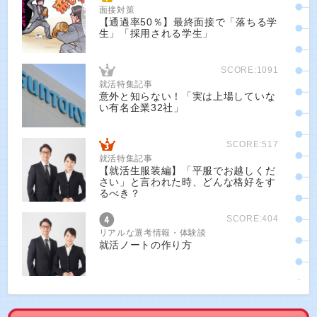
面接対策
【通過率50％】最終面接で「落ちる学
生」「採用される学生」
SCORE:1091
就活特集記事
意外と知らない！「実は上場していな
い有名企業32社」
SCORE:517
就活特集記事
【就活生服装編】「平服でお越しくだ
さい」と言われた時、どんな格好をす
るべき？
SCORE:404
リアルな選考情報・体験談
就活ノートの作り方