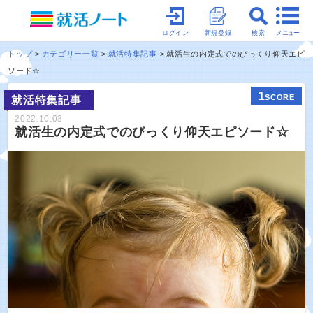
メニュー
ログイン
新規登録
検索
トップ
カテゴリー一覧
就活特集記事
就活生の内定式でのびっくり仰天エピ
ソード☆
1
SCORE
就活特集記事
2022.10.03
就活生の内定式でのびっくり仰天エピソード☆