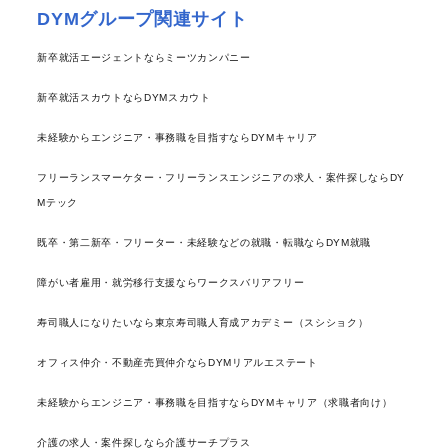
DYMグループ関連サイト
新卒就活エージェントならミーツカンパニー
新卒就活スカウトならDYMスカウト
未経験からエンジニア・事務職を目指すならDYMキャリア
フリーランスマーケター・フリーランスエンジニアの求人・案件探しならDY
Mテック
既卒・第二新卒・フリーター・未経験などの就職・転職ならDYM就職
障がい者雇用・就労移行支援ならワークスバリアフリー
寿司職人になりたいなら東京寿司職人育成アカデミー（スシショク）
オフィス仲介・不動産売買仲介ならDYMリアルエステート
未経験からエンジニア・事務職を目指すならDYMキャリア（求職者向け）
介護の求人・案件探しなら介護サーチプラス