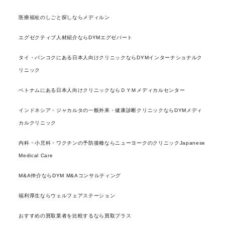
医療福祉のしごと探しならメディルン
エグゼクティブ人材紹介ならDYMエグゼパート
タイ・バンコクにある日本人向けクリニックならDYMインターナショナルク
リニック
ベトナムにある日本人向けクリニックならＤＹＭメディカルセンター
インドネシア・ジャカルタの一般外来・健康診断クリニックならDYMメディ
カルクリニック
内科・小児科・ワクチンの予防接種ならニューヨークのクリニックJapanese
Medical Care
M&A仲介ならDYM M&Aコンサルティング
福利厚生ならウェルフェアステーション
おすすめの買取業者を比較するなら買取プラス