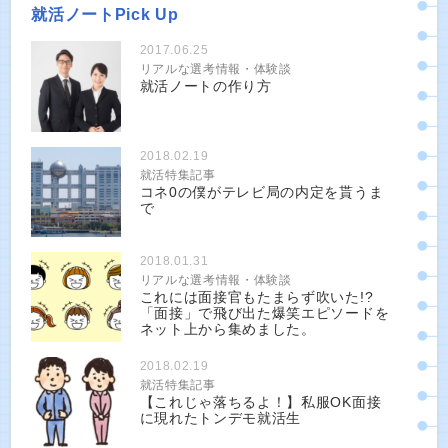
就活ノートPick Up
2017.06.25
リアルな選考情報・体験談
就活ノートの作り方
2018.02.19
就活特集記事
コネ0の僕がテレビ局の内定を貰うま
で
2018.01.31
リアルな選考情報・体験談
これには面接官もたまらず吹いた!?
「面接」で飛び出た爆笑エピソードを
ネット上から集めました。
2018.02.19
就活特集記事
【これじゃ落ちるよ！】私服OK面接
に現れたトンデモ就活生