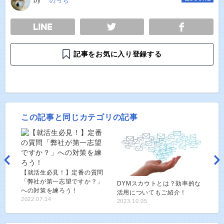
by
のっち
E
TWEET
SHARE
記事をお気に入り登録する
この記事と同じカテゴリの記事
【就活生必見！】定番の質問
「弊社が第一志望ですか？」
DYMスカウトとは？効率的な
への対策を練ろう！
活用についてもご紹介！
2022.07.14
2023.10.05