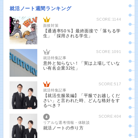
就活ノート週間ランキング
SCORE:1144
面接対策
【通過率50％】最終面接で「落ちる学
生」「採用される学生」
SCORE:1091
就活特集記事
意外と知らない！「実は上場していな
い有名企業32社」
SCORE:517
就活特集記事
【就活生服装編】「平服でお越しくだ
さい」と言われた時、どんな格好をす
るべき？
SCORE:404
リアルな選考情報・体験談
就活ノートの作り方