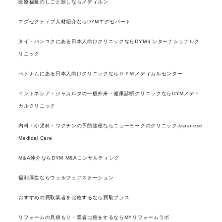
医療福祉のしごと探しならメディルン
エグゼクティブ人材紹介ならDYMエグゼパート
タイ・バンコクにある日本人向けクリニックならDYMインターナショナルク
リニック
ベトナムにある日本人向けクリニックならＤＹＭメディカルセンター
インドネシア・ジャカルタの一般外来・健康診断クリニックならDYMメディ
カルクリニック
内科・小児科・ワクチンの予防接種ならニューヨークのクリニックJapanese
Medical Care
M&A仲介ならDYM M&Aコンサルティング
福利厚生ならウェルフェアステーション
おすすめの買取業者を比較するなら買取プラス
リフォームの見積もり・業者比較をするならMYリフォームラボ