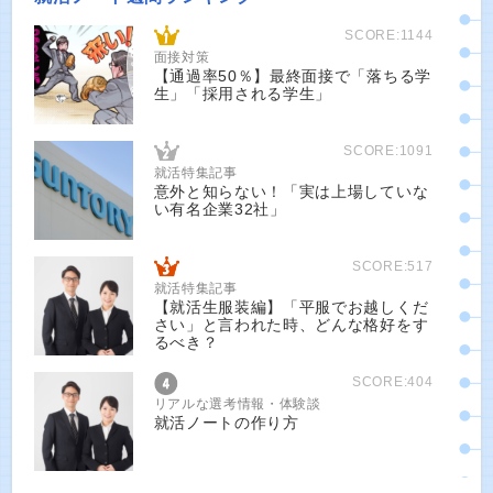
SCORE:1144
面接対策
【通過率50％】最終面接で「落ちる学
生」「採用される学生」
SCORE:1091
就活特集記事
意外と知らない！「実は上場していな
い有名企業32社」
SCORE:517
就活特集記事
【就活生服装編】「平服でお越しくだ
さい」と言われた時、どんな格好をす
るべき？
SCORE:404
リアルな選考情報・体験談
就活ノートの作り方