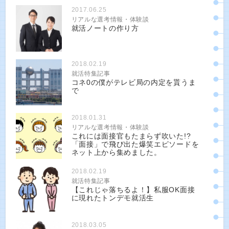
2017.06.25
リアルな選考情報・体験談
就活ノートの作り方
2018.02.19
就活特集記事
コネ0の僕がテレビ局の内定を貰うま
で
2018.01.31
リアルな選考情報・体験談
これには面接官もたまらず吹いた!?
「面接」で飛び出た爆笑エピソードを
ネット上から集めました。
2018.02.19
就活特集記事
【これじゃ落ちるよ！】私服OK面接
に現れたトンデモ就活生
2018.03.05