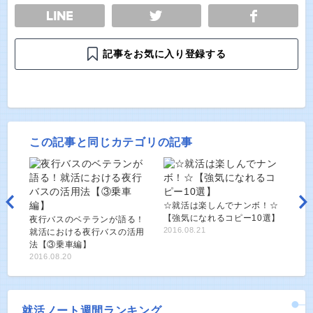
E
TWEET
SHARE
記事をお気に入り登録する
この記事と同じカテゴリの記事
☆就活は楽しんでナンボ！☆
【強気になれるコピー10選】
夜行バスのベテランが語る！
2016.08.21
就活における夜行バスの活用
法【③乗車編】
2016.08.20
就活ノート週間ランキング