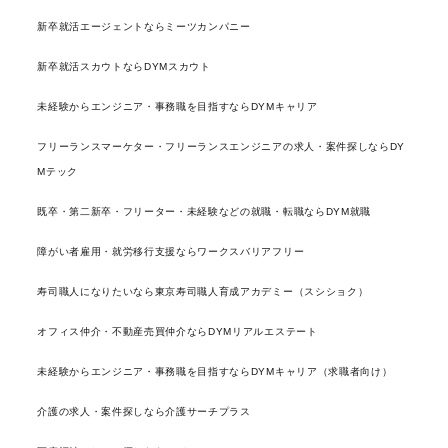
新卒就活エージェントならミーツカンパニー
新卒就活スカウトならDYMスカウト
未経験からエンジニア・事務職を目指すならDYMキャリア
フリーランスマーケター・フリーランスエンジニアの求人・案件探しならDY
Mテック
既卒・第二新卒・フリーター・未経験などの就職・転職ならDYM就職
障がい者雇用・就労移行支援ならワークスバリアフリー
寿司職人になりたいなら東京寿司職人育成アカデミー（スシショク）
オフィス仲介・不動産売買仲介ならDYMリアルエステート
未経験からエンジニア・事務職を目指すならDYMキャリア（求職者向け）
介護の求人・案件探しなら介護サーチプラス