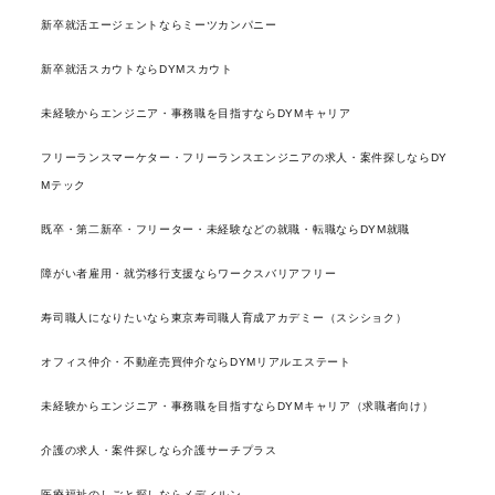
新卒就活エージェントならミーツカンパニー
新卒就活スカウトならDYMスカウト
未経験からエンジニア・事務職を目指すならDYMキャリア
フリーランスマーケター・フリーランスエンジニアの求人・案件探しならDY
Mテック
既卒・第二新卒・フリーター・未経験などの就職・転職ならDYM就職
障がい者雇用・就労移行支援ならワークスバリアフリー
寿司職人になりたいなら東京寿司職人育成アカデミー（スシショク）
オフィス仲介・不動産売買仲介ならDYMリアルエステート
未経験からエンジニア・事務職を目指すならDYMキャリア（求職者向け）
介護の求人・案件探しなら介護サーチプラス
医療福祉のしごと探しならメディルン