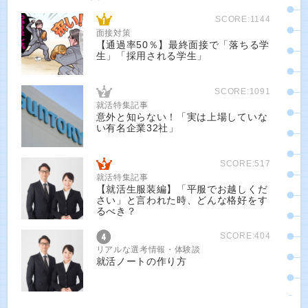
SCORE:1144
面接対策
【通過率50％】最終面接で「落ちる学
生」「採用される学生」
SCORE:1091
就活特集記事
意外と知らない！「実は上場していな
い有名企業32社」
SCORE:517
就活特集記事
【就活生服装編】「平服でお越しくだ
さい」と言われた時、どんな格好をす
るべき？
SCORE:404
リアルな選考情報・体験談
就活ノートの作り方