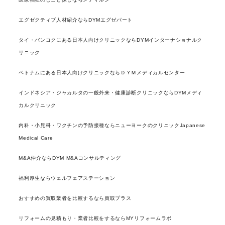
エグゼクティブ人材紹介ならDYMエグゼパート
タイ・バンコクにある日本人向けクリニックならDYMインターナショナルク
リニック
ベトナムにある日本人向けクリニックならＤＹＭメディカルセンター
インドネシア・ジャカルタの一般外来・健康診断クリニックならDYMメディ
カルクリニック
内科・小児科・ワクチンの予防接種ならニューヨークのクリニックJapanese
Medical Care
M&A仲介ならDYM M&Aコンサルティング
福利厚生ならウェルフェアステーション
おすすめの買取業者を比較するなら買取プラス
リフォームの見積もり・業者比較をするならMYリフォームラボ