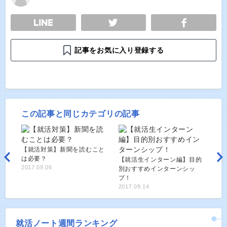
E
TWEET
SHARE
記事をお気に入り登録する
この記事と同じカテゴリの記事
【就活対策】新聞を読むこと
は必要？
【就活生インターン編】目的
2017.09.06
別おすすめインターンシッ
プ！
2017.09.14
就活ノート週間ランキング