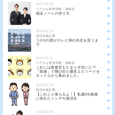
2017.06.25
リアルな選考情報・体験談
就活ノートの作り方
2018.02.19
就活特集記事
コネ0の僕がテレビ局の内定を貰うま
で
2018.01.31
リアルな選考情報・体験談
これには面接官もたまらず吹いた!?
「面接」で飛び出た爆笑エピソードを
ネット上から集めました。
2018.02.19
就活特集記事
【これじゃ落ちるよ！】私服OK面接
に現れたトンデモ就活生
2018.03.05