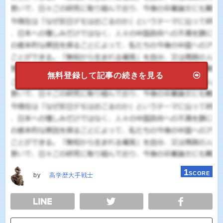
無料登録して記事の続きを見る
1
SCORE
by
高学歴大手戦士
E
TWEET
SHARE