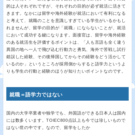
的は人それぞれですが、それぞれの目的が必ず就活に活きて
きます。なかには留学や海外経験が就活において有利になる
と考えて、就職のことを意識しすぎている学生がいるかもし
れませんが、留学の目的が「就職」にならないことが、就活
において成功する鍵になります。面接官は、留学や海外経験
のある就活生を評価するポイントは、「人も言語も全く違う
異国の地へ一人で飛び込む行動力と勇気、海外で苦戦し試行
錯誤した経験、その後帰国してからその経験をどう活かして
いるのか」というところが採用側からすると語学力というよ
りも学生の行動と経験のほうが知りたいポイントなのです。
就職＝語学力ではない
国内の大学卒業者や独学でも、外国語ができる日本人は国内
には数多くいます。TOIEC800点以上も今では珍しいもので
はない世の中です。なので、留学をしたか