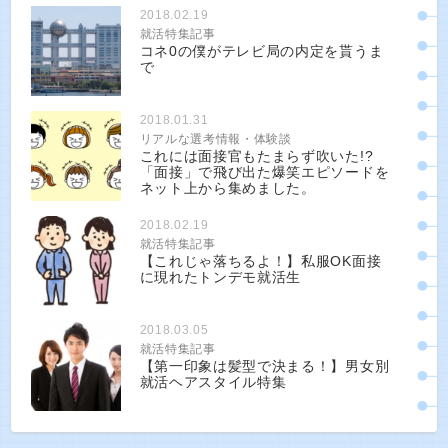
2018.02.19
就活特集記事
コネ0の僕がテレビ局の内定を貰うま
で
2018.01.31
リアルな選考情報・体験談
これには面接官もたまらず吹いた!?
「面接」で飛び出た爆笑エピソードを
ネット上から集めました。
2018.02.19
就活特集記事
【これじゃ落ちるよ！】私服OK面接
に現れたトンデモ就活生
2018.03.05
就活特集記事
【第一印象は髪型で決まる！】男女別
就活ヘアスタイル特集