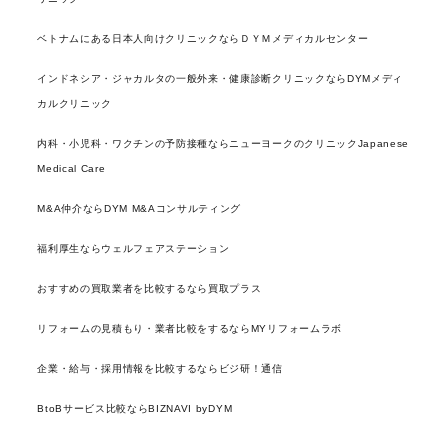
ベトナムにある日本人向けクリニックならＤＹＭメディカルセンター
インドネシア・ジャカルタの一般外来・健康診断クリニックならDYMメディ
カルクリニック
内科・小児科・ワクチンの予防接種ならニューヨークのクリニックJapanese
Medical Care
M&A仲介ならDYM M&Aコンサルティング
福利厚生ならウェルフェアステーション
おすすめの買取業者を比較するなら買取プラス
リフォームの見積もり・業者比較をするならMYリフォームラボ
企業・給与・採用情報を比較するならビジ研！通信
BtoBサービス比較ならBIZNAVI byDYM