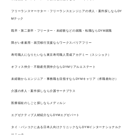
フリーランスマーケター・フリーランスエンジニアの求人・案件探しならDY
Mテック
既卒・第二新卒・フリーター・未経験などの就職・転職ならDYM就職
障がい者雇用・就労移行支援ならワークスバリアフリー
寿司職人になりたいなら東京寿司職人育成アカデミー（スシショク）
オフィス仲介・不動産売買仲介ならDYMリアルエステート
未経験からエンジニア・事務職を目指すならDYMキャリア（求職者向け）
介護の求人・案件探しなら介護サーチプラス
医療福祉のしごと探しならメディルン
エグゼクティブ人材紹介ならDYMエグゼパート
タイ・バンコクにある日本人向けクリニックならDYMインターナショナルク
リニック