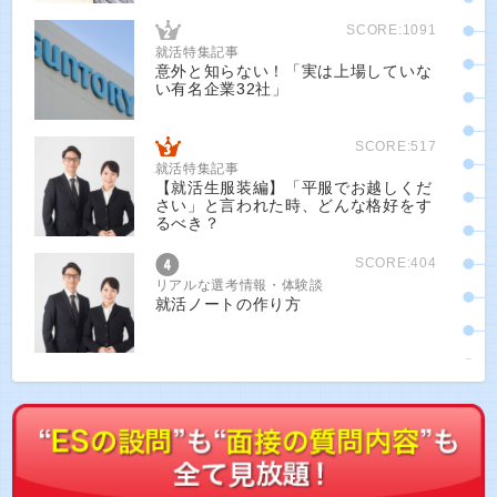
SCORE:1091
就活特集記事
意外と知らない！「実は上場していな
い有名企業32社」
SCORE:517
就活特集記事
【就活生服装編】「平服でお越しくだ
さい」と言われた時、どんな格好をす
るべき？
SCORE:404
リアルな選考情報・体験談
就活ノートの作り方