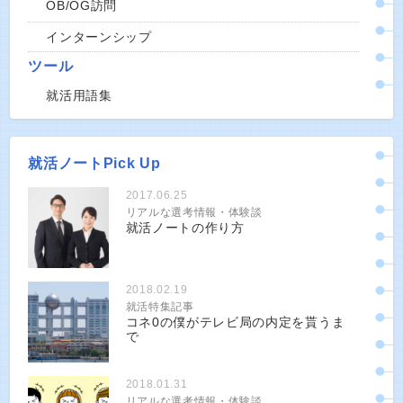
OB/OG訪問
インターンシップ
ツール
就活用語集
就活ノートPick Up
2017.06.25
リアルな選考情報・体験談
就活ノートの作り方
2018.02.19
就活特集記事
コネ0の僕がテレビ局の内定を貰うま
で
2018.01.31
リアルな選考情報・体験談