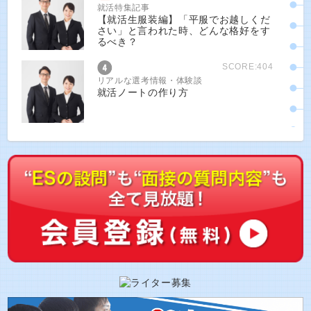
就活特集記事
【就活生服装編】「平服でお越しくだ
さい」と言われた時、どんな格好をす
るべき？
SCORE:404
リアルな選考情報・体験談
就活ノートの作り方