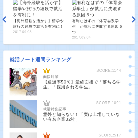
【海外経験を活かす】留学や
有利なはずの「体育会系学
旅行の経験で就活を有利に！
生」が就活に失敗する原因５
2017.09.03
つ
2017.09.04
就活ノート週間ランキング
SCORE:1144
面接対策
【通過率50％】最終面接で「落ちる学
生」「採用される学生」
SCORE:1091
就活特集記事
意外と知らない！「実は上場していな
い有名企業32社」
SCORE:517