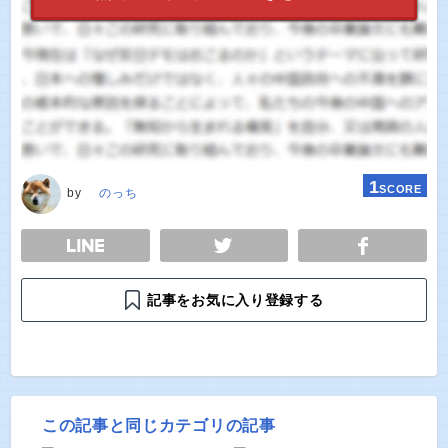
1
SCORE
by
のっち
E
TWEET
SHARE
記事をお気に入り登録する
この記事と同じカテゴリの記事