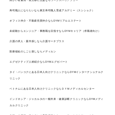
障がい者雇用・就労移行支援ならワークスバリアフリー
寿司職人になりたいなら東京寿司職人育成アカデミー（スシショク）
オフィス仲介・不動産売買仲介ならDYMリアルエステート
未経験からエンジニア・事務職を目指すならDYMキャリア（求職者向け）
介護の求人・案件探しなら介護サーチプラス
医療福祉のしごと探しならメディルン
エグゼクティブ人材紹介ならDYMエグゼパート
タイ・バンコクにある日本人向けクリニックならDYMインターナショナルク
リニック
ベトナムにある日本人向けクリニックならＤＹＭメディカルセンター
インドネシア・ジャカルタの一般外来・健康診断クリニックならDYMメディ
カルクリニック