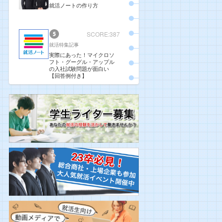
就活ノートの作り方
SCORE:387
就活特集記事
実際にあった！マイクロソ
フト・グーグル・アップル
の入社試験問題が面白い
【回答例付き】