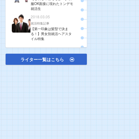
服OK面接に現れたトンデモ
就活生
2018.03.05
就活特集記事
【第一印象は髪型で決ま
る！】男女別就活ヘアスタ
イル特集
ライター一覧はこちら