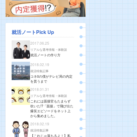
就活ノートPick Up
2017.06.25
リアルな選考情報・体験談
就活ノートの作り方
2018.02.19
就活特集記事
コネ0の僕がテレビ局の内定
を貰うまで
2018.01.31
リアルな選考情報・体験談
これには面接官もたまらず
吹いた!?「面接」で飛び出た
爆笑エピソードをネット上
から集めました。
2018.02.19
就活特集記事
【これじゃ落ちるよ！】私