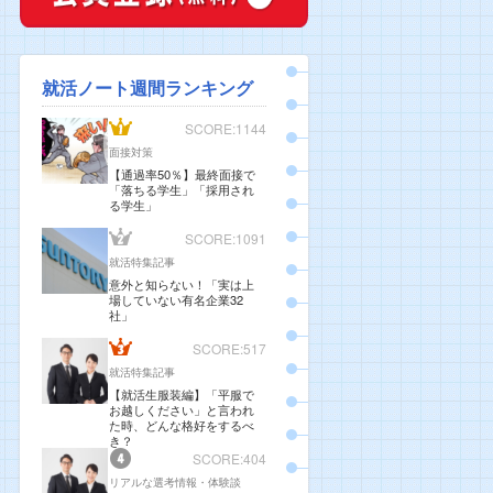
就活ノート週間ランキング
SCORE:1144
面接対策
【通過率50％】最終面接で
「落ちる学生」「採用され
る学生」
SCORE:1091
就活特集記事
意外と知らない！「実は上
場していない有名企業32
社」
SCORE:517
就活特集記事
【就活生服装編】「平服で
お越しください」と言われ
た時、どんな格好をするべ
き？
SCORE:404
リアルな選考情報・体験談