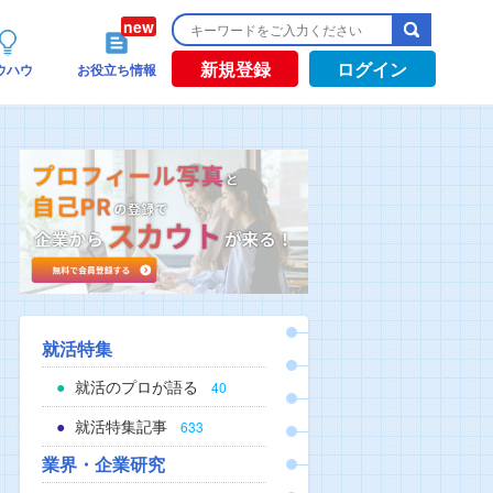
新規登録
ログイン
ウハウ
お役立ち情報
就活特集
就活のプロが語る
40
就活特集記事
633
業界・企業研究