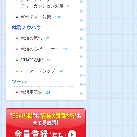
ディスカッション対策
32
Webテスト対策
133
就活ノウハウ
就活の流れ
25
就活の心得・マナー
131
OB/OG訪問
20
インターンシップ
52
ツール
就活用語集
24