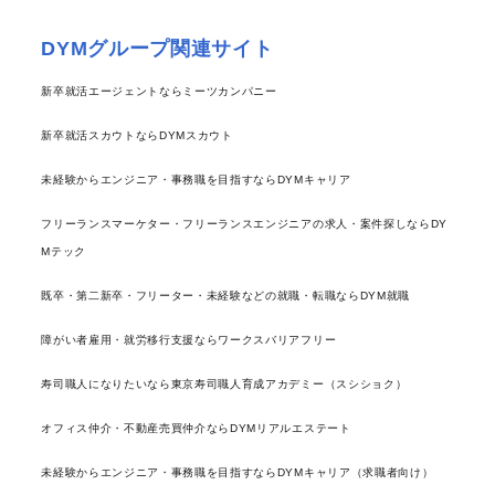
DYMグループ関連サイト
新卒就活エージェントならミーツカンパニー
新卒就活スカウトならDYMスカウト
未経験からエンジニア・事務職を目指すならDYMキャリア
フリーランスマーケター・フリーランスエンジニアの求人・案件探しならDY
Mテック
既卒・第二新卒・フリーター・未経験などの就職・転職ならDYM就職
障がい者雇用・就労移行支援ならワークスバリアフリー
寿司職人になりたいなら東京寿司職人育成アカデミー（スシショク）
オフィス仲介・不動産売買仲介ならDYMリアルエステート
未経験からエンジニア・事務職を目指すならDYMキャリア（求職者向け）