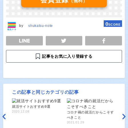
（無料）
0
SCORE
by
shukatsu-note
E
TWEET
SHARE
記事をお気に入り登録する
この記事と同じカテゴリの記事
就活サイトおすすめ9選
2020.12.08
コロナ禍の就活だからこそす
べきこと
2021.01.29