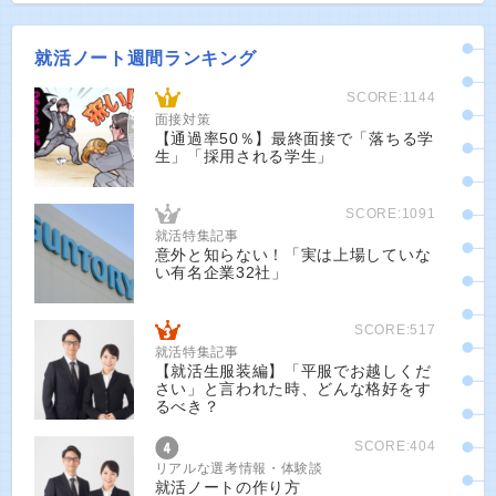
就活ノート週間ランキング
SCORE:1144
面接対策
【通過率50％】最終面接で「落ちる学
生」「採用される学生」
SCORE:1091
就活特集記事
意外と知らない！「実は上場していな
い有名企業32社」
SCORE:517
就活特集記事
【就活生服装編】「平服でお越しくだ
さい」と言われた時、どんな格好をす
るべき？
SCORE:404
リアルな選考情報・体験談
就活ノートの作り方