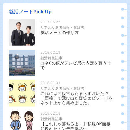
就活ノートPick Up
2017.06.25
リアルな選考情報・体験談
就活ノートの作り方
2018.02.19
就活特集記事
コネ0の僕がテレビ局の内定を貰うま
で
2018.01.31
リアルな選考情報・体験談
これには面接官もたまらず吹いた!?
「面接」で飛び出た爆笑エピソードを
ネット上から集めました。
2018.02.19
就活特集記事
【これじゃ落ちるよ！】私服OK面接
に現れたトンデモ就活生