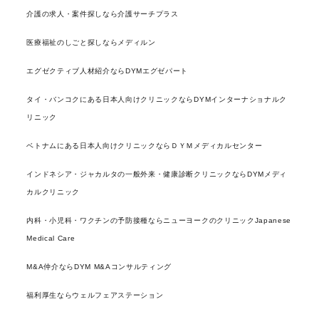
介護の求人・案件探しなら介護サーチプラス
医療福祉のしごと探しならメディルン
エグゼクティブ人材紹介ならDYMエグゼパート
タイ・バンコクにある日本人向けクリニックならDYMインターナショナルク
リニック
ベトナムにある日本人向けクリニックならＤＹＭメディカルセンター
インドネシア・ジャカルタの一般外来・健康診断クリニックならDYMメディ
カルクリニック
内科・小児科・ワクチンの予防接種ならニューヨークのクリニックJapanese
Medical Care
M&A仲介ならDYM M&Aコンサルティング
福利厚生ならウェルフェアステーション