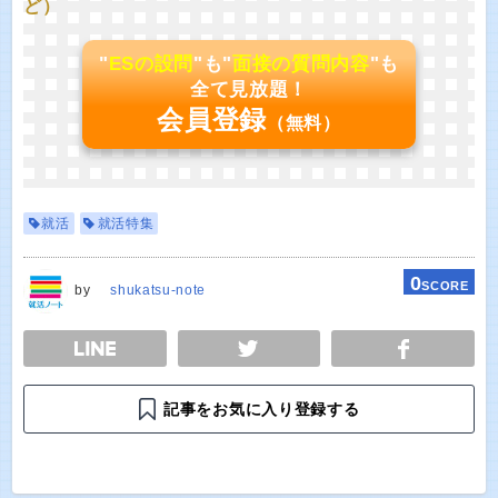
ど）
"
ESの設問
"も"
面接の質問内容
"も
全て見放題！
会員登録
（無料）
就活
就活特集
0
SCORE
by
shukatsu-note
E
TWEET
SHARE
記事をお気に入り登録する