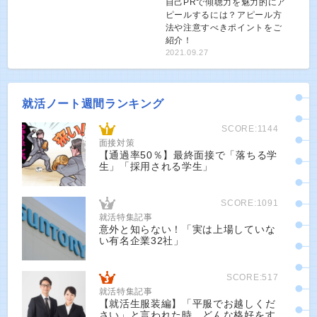
自己PRで傾聴力を魅力的にア
ピールするには？アピール方
法や注意すべきポイントをご
紹介！
2021.09.27
就活ノート週間ランキング
SCORE:1144
面接対策
【通過率50％】最終面接で「落ちる学
生」「採用される学生」
SCORE:1091
就活特集記事
意外と知らない！「実は上場していな
い有名企業32社」
SCORE:517
就活特集記事
【就活生服装編】「平服でお越しくだ
さい」と言われた時、どんな格好をす