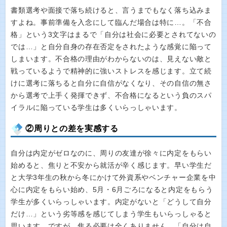
書類選考や面接で落ち続けると、言うまでもなく落ち込みま
すよね。事前準備を入念にして臨んだ場合は特に…。「不合
格」という3文字はまるで「自分は社会に必要とされてないの
では…」と自分自身の存在否定をされたような感覚に陥って
しまいます。不合格の理由がわからないのは、見えない敵と
戦っているようで精神的に強いストレスを感じます。立て続
けに選考に落ちると自分に自信がなくなり、その自信の無さ
から選考で上手く発揮できず、不合格になるという負のスパ
イラルに陥っている学生は多くいらっしゃいます。
②周りとの差を実感する
自分は内定がゼロなのに、周りの友達が徐々に内定をもらい
始めると、焦りと不安から就活が辛く感じます。早い学生だ
と大学3年生の秋から冬にかけて外資系やベンチャー企業を中
心に内定をもらい始め、5月・6月ごろになると内定をもらう
学生が多くいらっしゃいます。内定がないと「どうして自分
だけ…」という劣等感を感じてしまう学生もいらっしゃると
思います。ですが、焦る必要は全くありません。「自分は自