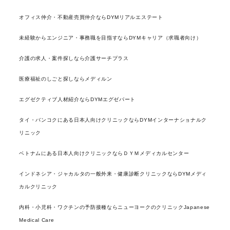
オフィス仲介・不動産売買仲介ならDYMリアルエステート
未経験からエンジニア・事務職を目指すならDYMキャリア（求職者向け）
介護の求人・案件探しなら介護サーチプラス
医療福祉のしごと探しならメディルン
エグゼクティブ人材紹介ならDYMエグゼパート
タイ・バンコクにある日本人向けクリニックならDYMインターナショナルク
リニック
ベトナムにある日本人向けクリニックならＤＹＭメディカルセンター
インドネシア・ジャカルタの一般外来・健康診断クリニックならDYMメディ
カルクリニック
内科・小児科・ワクチンの予防接種ならニューヨークのクリニックJapanese
Medical Care