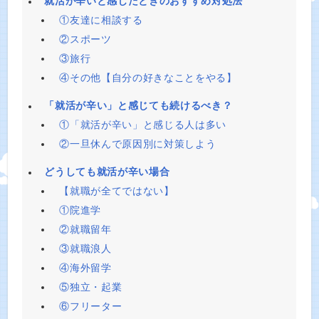
就活が辛いと感じたときのおすすめ対処法
①友達に相談する
②スポーツ
③旅行
④その他【自分の好きなことをやる】
「就活が辛い」と感じても続けるべき？
①「就活が辛い」と感じる人は多い
②一旦休んで原因別に対策しよう
どうしても就活が辛い場合
【就職が全てではない】
①院進学
②就職留年
③就職浪人
④海外留学
⑤独立・起業
⑥フリーター