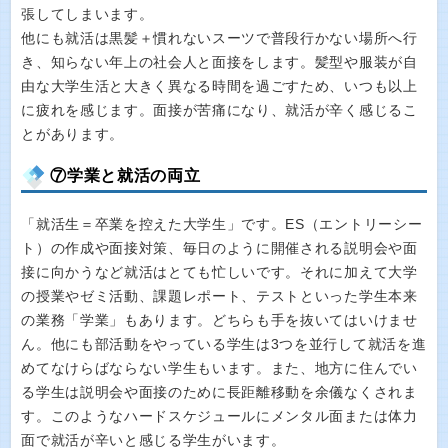
張してしまいます。
他にも就活は黒髪＋慣れないスーツで普段行かない場所へ行
き、知らない年上の社会人と面接をします。髪型や服装が自
由な大学生活と大きく異なる時間を過ごすため、いつも以上
に疲れを感じます。面接が苦痛になり、就活が辛く感じるこ
とがあります。
⑦学業と就活の両立
「就活生＝卒業を控えた大学生」です。ES（エントリーシー
ト）の作成や面接対策、毎日のように開催される説明会や面
接に向かうなど就活はとても忙しいです。それに加えて大学
の授業やゼミ活動、課題レポート、テストといった学生本来
の業務「学業」もあります。どちらも手を抜いてはいけませ
ん。他にも部活動をやっている学生は3つを並行して就活を進
めてなけらばならない学生もいます。また、地方に住んでい
る学生は説明会や面接のために長距離移動を余儀なくされま
す。このようなハードスケジュールにメンタル面または体力
面で就活が辛いと感じる学生がいます。