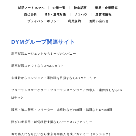
就活ノートTOPへ
企業一覧
特集記事
業界・企業研究
自己分析
ES・選考対策
ノウハウ
運営者情報
プライバシーポリシー
利用規約
お問い合わせ
DYMグループ関連サイト
新卒就活エージェントならミーツカンパニー
新卒就活スカウトならDYMスカウト
未経験からエンジニア・事務職を目指すならDYMキャリア
フリーランスマーケター・フリーランスエンジニアの求人・案件探しならDY
Mテック
既卒・第二新卒・フリーター・未経験などの就職・転職ならDYM就職
障がい者雇用・就労移行支援ならワークスバリアフリー
寿司職人になりたいなら東京寿司職人育成アカデミー（スシショク）