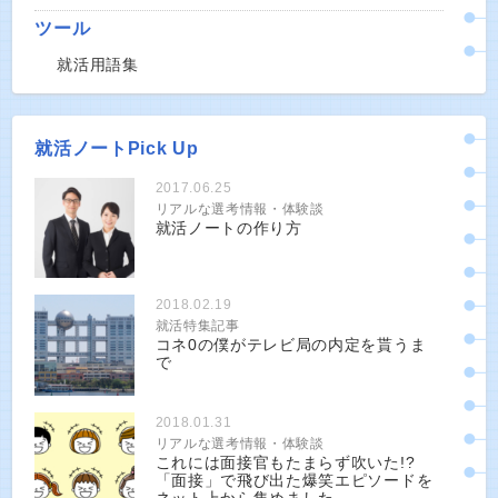
ツール
就活用語集
就活ノートPick Up
2017.06.25
リアルな選考情報・体験談
就活ノートの作り方
2018.02.19
就活特集記事
コネ0の僕がテレビ局の内定を貰うま
で
2018.01.31
リアルな選考情報・体験談
これには面接官もたまらず吹いた!?
「面接」で飛び出た爆笑エピソードを