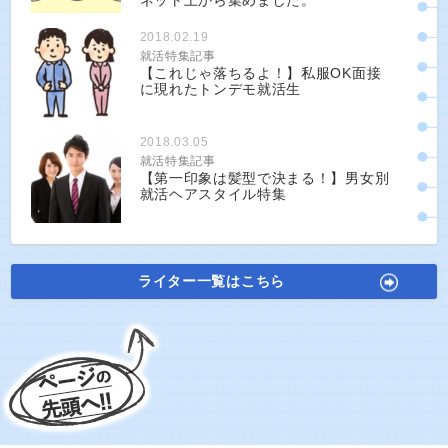
ネット上から集めました。
2018.02.19
就活特集記事
【これじゃ落ちるよ！】私服OK面接
に現れたトンデモ就活生
2018.03.05
就活特集記事
【第一印象は髪型で決まる！】男女別
就活ヘアスタイル特集
ライター一覧はこちら