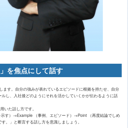
み」を焦点にして話す
話します。自分の強みが表れているエピソードに根拠を持たせ、自分
ールし、入社後どのようにそれを活かしていくかが伝わるように話
を用いた話し方です。
を示す）→Example （事例、エピソード）→Point （再度結論でしめ
です。」と断言する話し方を意識しましょう。