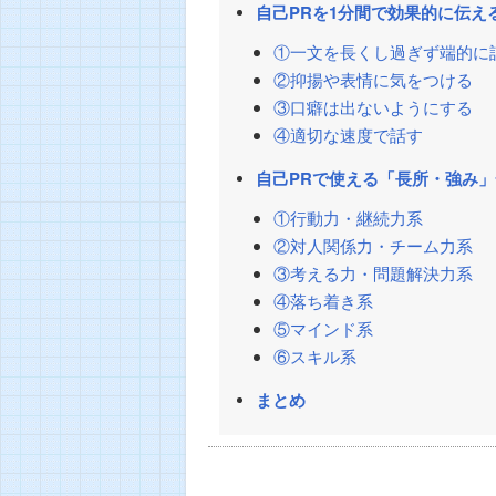
自己PRを1分間で効果的に伝え
①一文を長くし過ぎず端的に
②抑揚や表情に気をつける
③口癖は出ないようにする
④適切な速度で話す
自己PRで使える「長所・強み
①行動力・継続力系
②対人関係力・チーム力系
③考える力・問題解決力系
④落ち着き系
⑤マインド系
⑥スキル系
まとめ