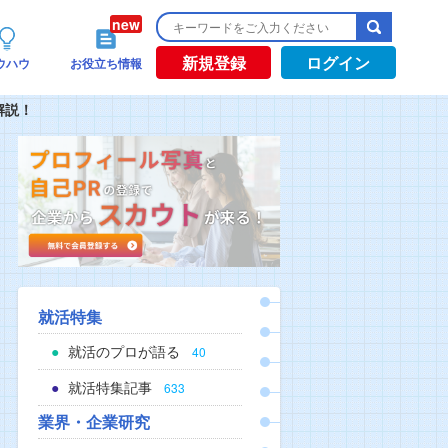
新規登録
ログイン
ウハウ
お役立ち情報
解説！
就活特集
就活のプロが語る
40
就活特集記事
633
業界・企業研究