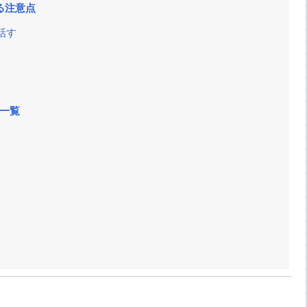
る注意点
話す
」一覧