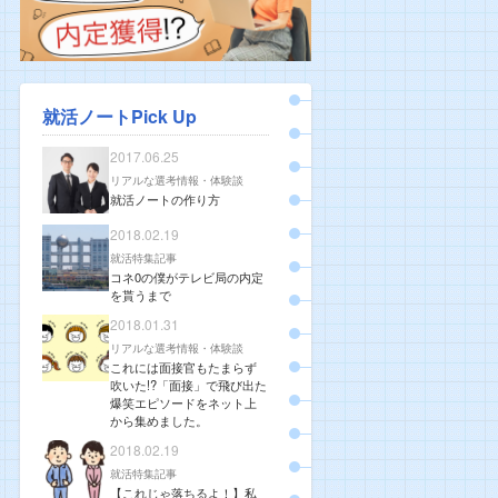
就活ノートPick Up
2017.06.25
リアルな選考情報・体験談
就活ノートの作り方
2018.02.19
就活特集記事
コネ0の僕がテレビ局の内定
を貰うまで
2018.01.31
リアルな選考情報・体験談
これには面接官もたまらず
吹いた!?「面接」で飛び出た
爆笑エピソードをネット上
から集めました。
2018.02.19
就活特集記事
【これじゃ落ちるよ！】私