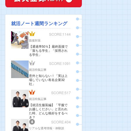
就活ノート週間ランキング
SCORE:1144
面接対策
【通過率50％】最終面接で
「落ちる学生」「採用され
る学生」
SCORE:1091
就活特集記事
意外と知らない！「実は上
場していない有名企業32
社」
SCORE:517
就活特集記事
【就活生服装編】「平服で
お越しください」と言われ
た時、どんな格好をするべ
き？
SCORE:404
リアルな選考情報・体験談