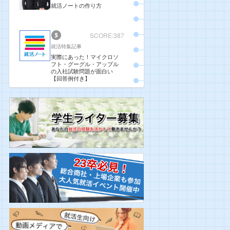
就活ノートの作り方
SCORE:387
就活特集記事
実際にあった！マイクロソ
フト・グーグル・アップル
の入社試験問題が面白い
【回答例付き】