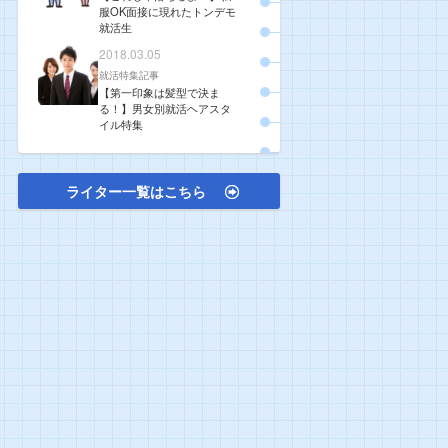
服OK面接に現れたトンデモ
就活生
2018.03.05
就活特集記事
【第一印象は髪型で決ま
る！】男女別就活ヘアスタ
イル特集
ライター一覧はこちら