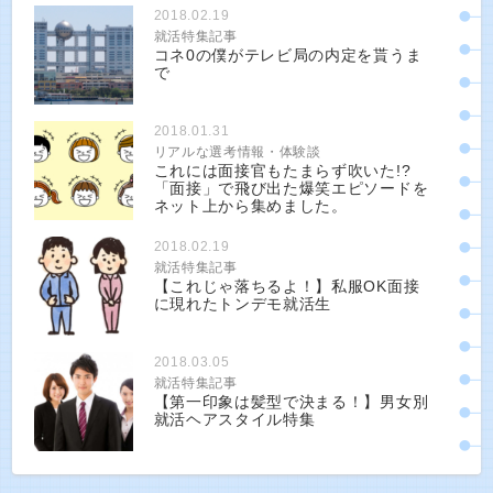
2018.02.19
就活特集記事
コネ0の僕がテレビ局の内定を貰うま
で
2018.01.31
リアルな選考情報・体験談
これには面接官もたまらず吹いた!?
「面接」で飛び出た爆笑エピソードを
ネット上から集めました。
2018.02.19
就活特集記事
【これじゃ落ちるよ！】私服OK面接
に現れたトンデモ就活生
2018.03.05
就活特集記事
【第一印象は髪型で決まる！】男女別
就活ヘアスタイル特集