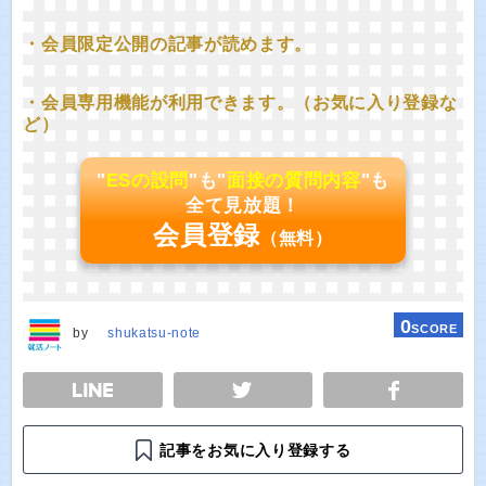
・会員限定公開の記事が読めます。
・会員専用機能が利用できます。（お気に入り登録な
ど）
"
ESの設問
"も"
面接の質問内容
"も
全て見放題！
会員登録
（無料）
0
SCORE
by
shukatsu-note
E
TWEET
SHARE
記事をお気に入り登録する