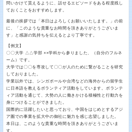
問いかけて貰えるように、話せるエピソードをある程度残し
ておくことをおすすめします。
最後の挨拶では「本日はよろしくお願いいたします。」の前
に、「このような貴重なお時間を頂きありがとうございま
す」と感謝の気持ちを伝えるとより丁寧です。
【例文】
〇〇大学 △△学部 ××学科から参りました、（自分のフルネ
ーム）です。
大学では〇〇を専攻して〇〇が人のために繋がることを研究
しておりました。
学業以外では、シンガポールや台湾などの海外からの留学生
に日本語を教えるボランティア活動をしています。ボランテ
ィア活動を通じて、大勢の人に働きかける積極性と行動力を
身につけることができました。
国際的に活躍したいと思っており、中国をはじめとするアジ
ア圏での事業を拡大中の御社に魅力を感じ志望しました。
本日は、このような貴重な時間を頂きありがとうございま
す。