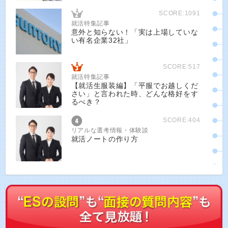
SCORE:1091
就活特集記事
意外と知らない！「実は上場していな
い有名企業32社」
SCORE:517
就活特集記事
【就活生服装編】「平服でお越しくだ
さい」と言われた時、どんな格好をす
るべき？
SCORE:404
リアルな選考情報・体験談
就活ノートの作り方