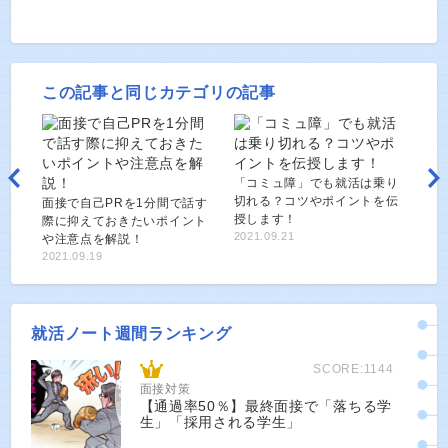
この記事と同じカテゴリの記事
「コミュ障」でも就活は乗り
切れる？コツやポイントを伝
面接で自己PRを1分間で話す
授します！
際に抑えておきたいポイント
2021.09.21
や注意点を解説！
2021.09.19
就活ノート週間ランキング
SCORE:1144
面接対策
【通過率50％】最終面接で「落ちる学
生」「採用される学生」