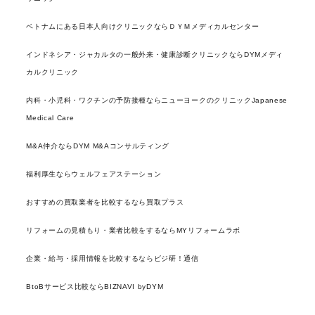
ベトナムにある日本人向けクリニックならＤＹＭメディカルセンター
インドネシア・ジャカルタの一般外来・健康診断クリニックならDYMメディ
カルクリニック
内科・小児科・ワクチンの予防接種ならニューヨークのクリニックJapanese
Medical Care
M&A仲介ならDYM M&Aコンサルティング
福利厚生ならウェルフェアステーション
おすすめの買取業者を比較するなら買取プラス
リフォームの見積もり・業者比較をするならMYリフォームラボ
企業・給与・採用情報を比較するならビジ研！通信
BtoBサービス比較ならBIZNAVI byDYM