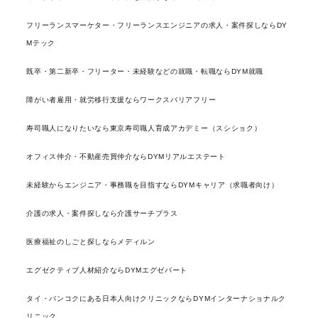
フリーランスマーケター・フリーランスエンジニアの求人・案件探しならDY
Mテック
既卒・第二新卒・フリーター・未経験などの就職・転職ならDYM就職
障がい者雇用・就労移行支援ならワークスバリアフリー
寿司職人になりたいなら東京寿司職人育成アカデミー（スシショク）
オフィス仲介・不動産売買仲介ならDYMリアルエステート
未経験からエンジニア・事務職を目指すならDYMキャリア（求職者向け）
介護の求人・案件探しなら介護サーチプラス
医療福祉のしごと探しならメディルン
エグゼクティブ人材紹介ならDYMエグゼパート
タイ・バンコクにある日本人向けクリニックならDYMインターナショナルク
リニック