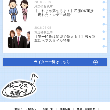
2018.02.19
就活特集記事
【これじゃ落ちるよ！】私服OK面接
に現れたトンデモ就活生
2018.03.05
就活特集記事
【第一印象は髪型で決まる！】男女別
就活ヘアスタイル特集
ライター一覧はこちら
就活ノートTOPへ
企業一覧
特集記事
業界・企業研究