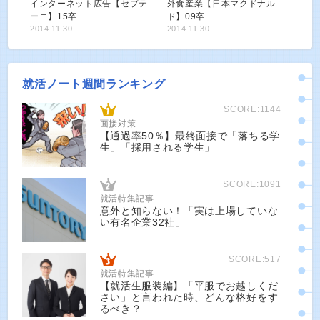
インターネット広告【セプテ
外食産業【日本マクドナル
ーニ】15卒
ド】09卒
2014.11.30
2014.11.30
就活ノート週間ランキング
SCORE:1144
面接対策
【通過率50％】最終面接で「落ちる学
生」「採用される学生」
SCORE:1091
就活特集記事
意外と知らない！「実は上場していな
い有名企業32社」
SCORE:517
就活特集記事
【就活生服装編】「平服でお越しくだ
さい」と言われた時、どんな格好をす
るべき？