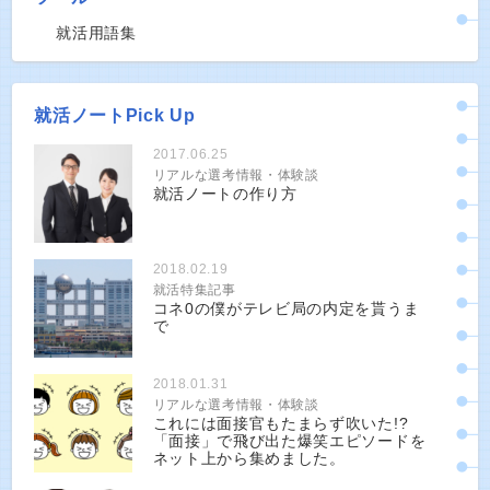
就活用語集
就活ノートPick Up
2017.06.25
リアルな選考情報・体験談
就活ノートの作り方
2018.02.19
就活特集記事
コネ0の僕がテレビ局の内定を貰うま
で
2018.01.31
リアルな選考情報・体験談
これには面接官もたまらず吹いた!?
「面接」で飛び出た爆笑エピソードを
ネット上から集めました。