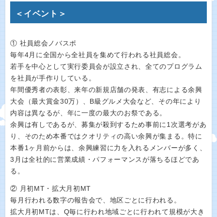
＜イベント＞
① 社員総会ノバスポ
毎年4月に全国から全社員を集めて行われる社員総会。
若手を中心として実行委員会が設立され、全てのプログラム
を社員が手作りしている。
年間優秀者の表彰、来年の新規店舗の発表、有志による余興
大会（最大賞金30万）、B級グルメ大会など、その年により
内容は異なるが、年に一度の最大のお祭である。
余興は有しであるが、募集が殺到するため事前に1次選考があ
り、そのため本番ではクオリティの高い余興が集まる。特に
本番1ヶ月前からは、余興練習に力を入れるメンバーが多く、
3月は全社的に営業成績・パフォーマンスが落ちるほどであ
る。
② 月初MT・拡大月初MT
毎月行われる数字の報告会で、地区ごとに行われる。
拡大月初MTは、Q毎に行われ地域ごとに行われて規模が大き