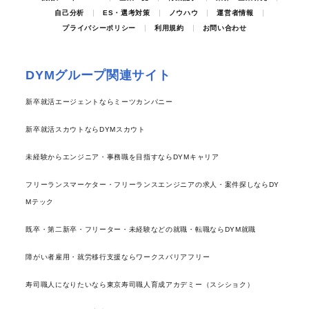
自己分析
ES・選考対策
ノウハウ
運営者情報
プライバシーポリシー
利用規約
お問い合わせ
DYMグループ関連サイト
新卒就活エージェントならミーツカンパニー
新卒就活スカウトならDYMスカウト
未経験からエンジニア・事務職を目指すならDYMキャリア
フリーランスマーケター・フリーランスエンジニアの求人・案件探しならDY
Mテック
既卒・第二新卒・フリーター・未経験などの就職・転職ならDYM就職
障がい者雇用・就労移行支援ならワークスバリアフリー
寿司職人になりたいなら東京寿司職人育成アカデミー（スシショク）