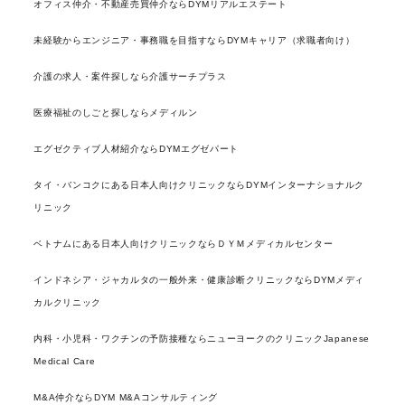
オフィス仲介・不動産売買仲介ならDYMリアルエステート
未経験からエンジニア・事務職を目指すならDYMキャリア（求職者向け）
介護の求人・案件探しなら介護サーチプラス
医療福祉のしごと探しならメディルン
エグゼクティブ人材紹介ならDYMエグゼパート
タイ・バンコクにある日本人向けクリニックならDYMインターナショナルク
リニック
ベトナムにある日本人向けクリニックならＤＹＭメディカルセンター
インドネシア・ジャカルタの一般外来・健康診断クリニックならDYMメディ
カルクリニック
内科・小児科・ワクチンの予防接種ならニューヨークのクリニックJapanese
Medical Care
M&A仲介ならDYM M&Aコンサルティング