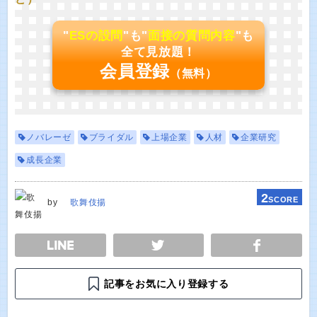
"
ESの設問
"も"
面接の質問内容
"も
全て見放題！
会員登録
（無料）
ノバレーゼ
ブライダル
上場企業
人材
企業研究
成長企業
2
SCORE
by
歌舞伎揚
E
TWEET
SHARE
記事をお気に入り登録する