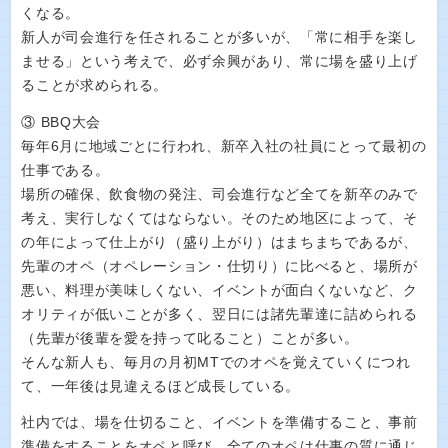
くなる。
新人が司会進行を任されることが多いが、「常に相手を楽し
ませる」という考えで、必ず余興があり、常に場を盛り上げ
ることが求められる。
③ BBQ大会
毎年6月に地域ごとに行われ、新卒入社の社員にとって最初の
仕事である。
場所の確保、飲食物の発注、司会進行など全てを新卒のみで
考え、実行しなくてはならない。そのため地区によって、そ
の年によって仕上がり（盛り上がり）はまちまちであるが、
先輩のオペ（オペレーション・仕切り）に比べると、場所が
悪い、料理が美味しくない、イベントが面白くないなど、ク
オリティが低いことが多く、翌日には諸先輩達に詰められる
（先輩が後輩を愛を持って叱ること）ことが多い。
そんな新人も、毎月の月初MTでのオペを覚えていくにつれ
て、一年後は見違えるほど成長している。
社内では、場を仕切ること、イベントを準備すること、事前
準備をすることをオペと呼び、全てのオペは仕事の質に通じ