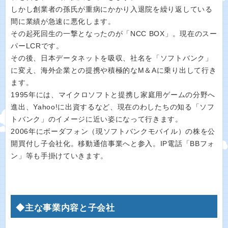
しかし創業者の孫氏が重病にかかり入退院を繰り返している
間に業績が急速に悪化します。
その起死回生の一撃となったのが「NCC BOX」。現在のスー
パーLCRです。
その後、日本データネットを吸収、社名を「ソフトバンク」
に変え、海外企業との提携や積極的なM＆Aに乗り出して行き
ます。
1995年には、マイクロソフトと提携し家庭用ゲームの分野へ
進出、Yahoo!に出資するなど、現在のわしたちの知る「ソフ
トバンク」のイメージに近い姿になって行きます。
2006年にボーダフォン（現ソフトバンクモバイル）の株を公
開買付し子会社化。移動通信事業へと参入。IP電話「BBフォ
ン」等も手掛けていきます。
◆主な事業内容と子会社