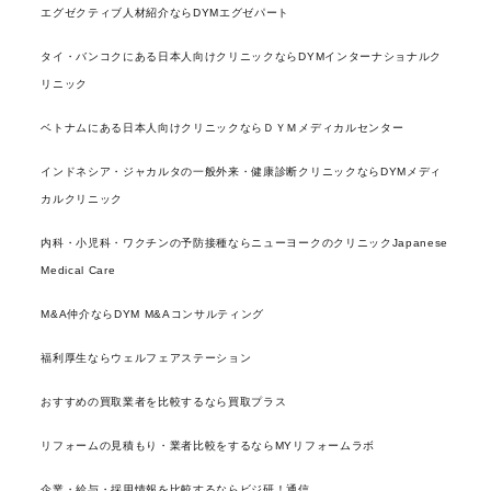
エグゼクティブ人材紹介ならDYMエグゼパート
タイ・バンコクにある日本人向けクリニックならDYMインターナショナルク
リニック
ベトナムにある日本人向けクリニックならＤＹＭメディカルセンター
インドネシア・ジャカルタの一般外来・健康診断クリニックならDYMメディ
カルクリニック
内科・小児科・ワクチンの予防接種ならニューヨークのクリニックJapanese
Medical Care
M&A仲介ならDYM M&Aコンサルティング
福利厚生ならウェルフェアステーション
おすすめの買取業者を比較するなら買取プラス
リフォームの見積もり・業者比較をするならMYリフォームラボ
企業・給与・採用情報を比較するならビジ研！通信