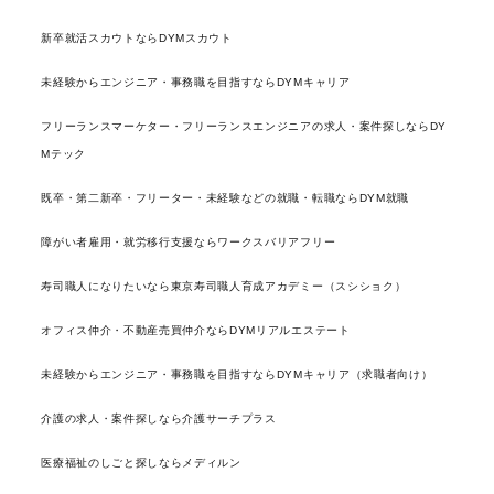
新卒就活スカウトならDYMスカウト
未経験からエンジニア・事務職を目指すならDYMキャリア
フリーランスマーケター・フリーランスエンジニアの求人・案件探しならDY
Mテック
既卒・第二新卒・フリーター・未経験などの就職・転職ならDYM就職
障がい者雇用・就労移行支援ならワークスバリアフリー
寿司職人になりたいなら東京寿司職人育成アカデミー（スシショク）
オフィス仲介・不動産売買仲介ならDYMリアルエステート
未経験からエンジニア・事務職を目指すならDYMキャリア（求職者向け）
介護の求人・案件探しなら介護サーチプラス
医療福祉のしごと探しならメディルン