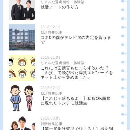
リアルな選考情報・体験談
就活ノートの作り方
2018.02.19
就活特集記事
コネ0の僕がテレビ局の内定を貰うま
で
2018.01.31
リアルな選考情報・体験談
これには面接官もたまらず吹いた!?
「面接」で飛び出た爆笑エピソードを
ネット上から集めました。
2018.02.19
就活特集記事
【これじゃ落ちるよ！】私服OK面接
に現れたトンデモ就活生
2018.03.05
就活特集記事
【第一印象は髪型で決まる！】男女別