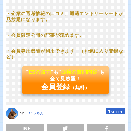
・企業の選考情報の口コミ、通過エントリーシートが
見放題になります。
・会員限定公開の記事が読めます。
・会員専用機能が利用できます。（お気に入り登録な
ど）
"
ESの設問
"も"
面接の質問内容
"も
全て見放題！
会員登録
（無料）
1
SCORE
by
いっちん
E
TWEET
SHARE