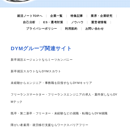
就活ノートTOPへ
企業一覧
特集記事
業界・企業研究
自己分析
ES・選考対策
ノウハウ
運営者情報
プライバシーポリシー
利用規約
お問い合わせ
DYMグループ関連サイト
新卒就活エージェントならミーツカンパニー
新卒就活スカウトならDYMスカウト
未経験からエンジニア・事務職を目指すならDYMキャリア
フリーランスマーケター・フリーランスエンジニアの求人・案件探しならDY
Mテック
既卒・第二新卒・フリーター・未経験などの就職・転職ならDYM就職
障がい者雇用・就労移行支援ならワークスバリアフリー