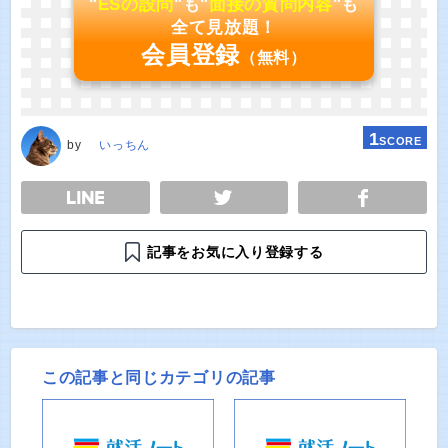
"
ESの設問
"も"
面接の質問内容
"も
全て見放題！
会員登録
（無料）
1
SCORE
by
いっちん
E
TWEET
SHARE
記事をお気に入り登録する
この記事と同じカテゴリの記事