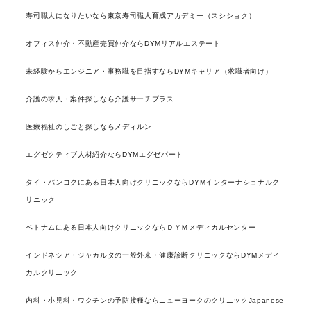
寿司職人になりたいなら東京寿司職人育成アカデミー（スシショク）
オフィス仲介・不動産売買仲介ならDYMリアルエステート
未経験からエンジニア・事務職を目指すならDYMキャリア（求職者向け）
介護の求人・案件探しなら介護サーチプラス
医療福祉のしごと探しならメディルン
エグゼクティブ人材紹介ならDYMエグゼパート
タイ・バンコクにある日本人向けクリニックならDYMインターナショナルク
リニック
ベトナムにある日本人向けクリニックならＤＹＭメディカルセンター
インドネシア・ジャカルタの一般外来・健康診断クリニックならDYMメディ
カルクリニック
内科・小児科・ワクチンの予防接種ならニューヨークのクリニックJapanese