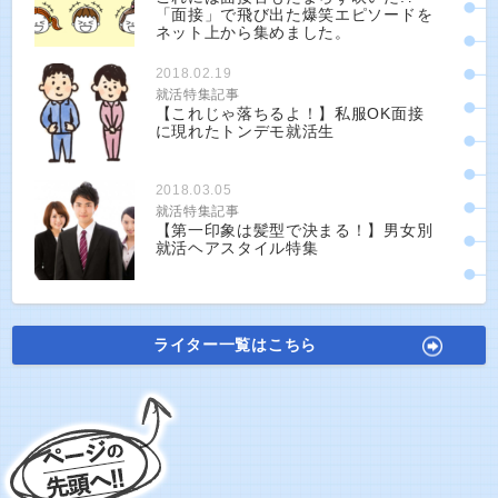
「面接」で飛び出た爆笑エピソードを
ネット上から集めました。
2018.02.19
就活特集記事
【これじゃ落ちるよ！】私服OK面接
に現れたトンデモ就活生
2018.03.05
就活特集記事
【第一印象は髪型で決まる！】男女別
就活ヘアスタイル特集
ライター一覧はこちら