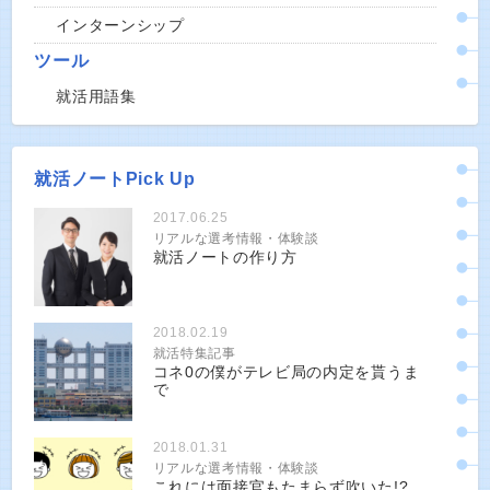
インターンシップ
ツール
就活用語集
就活ノートPick Up
2017.06.25
リアルな選考情報・体験談
就活ノートの作り方
2018.02.19
就活特集記事
コネ0の僕がテレビ局の内定を貰うま
で
2018.01.31
リアルな選考情報・体験談
これには面接官もたまらず吹いた!?