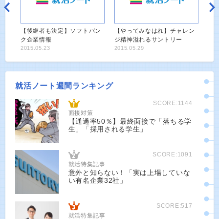
【後継者も決定】ソフトバン
【やってみなはれ】チャレン
ク企業情報
ジ精神溢れるサントリー
2015.05.23
2015.05.29
就活ノート週間ランキング
SCORE:1144
面接対策
【通過率50％】最終面接で「落ちる学
生」「採用される学生」
SCORE:1091
就活特集記事
意外と知らない！「実は上場していな
い有名企業32社」
SCORE:517
就活特集記事