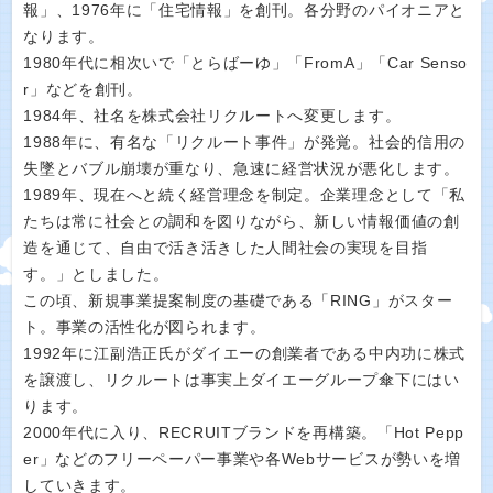
報」、1976年に「住宅情報」を創刊。各分野のパイオニアと
なります。
1980年代に相次いで「とらばーゆ」「FromA」「Car Senso
r」などを創刊。
1984年、社名を株式会社リクルートへ変更します。
1988年に、有名な「リクルート事件」が発覚。社会的信用の
失墜とバブル崩壊が重なり、急速に経営状況が悪化します。
1989年、現在へと続く経営理念を制定。企業理念として「私
たちは常に社会との調和を図りながら、新しい情報価値の創
造を通じて、自由で活き活きした人間社会の実現を目指
す。」としました。
この頃、新規事業提案制度の基礎である「RING」がスター
ト。事業の活性化が図られます。
1992年に江副浩正氏がダイエーの創業者である中内功に株式
を譲渡し、リクルートは事実上ダイエーグループ傘下にはい
ります。
2000年代に入り、RECRUITブランドを再構築。「Hot Pepp
er」などのフリーペーパー事業や各Webサービスが勢いを増
していきます。