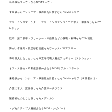
新卒就活スカウトならDYMスカウト
未経験からエンジニア・事務職を目指すならDYMキャリア
フリーランスマーケター・フリーランスエンジニアの求人・案件探しならDY
Mテック
既卒・第二新卒・フリーター・未経験などの就職・転職ならDYM就職
障がい者雇用・就労移行支援ならワークスバリアフリー
寿司職人になりたいなら東京寿司職人育成アカデミー（スシショク）
オフィス仲介・不動産売買仲介ならDYMリアルエステート
未経験からエンジニア・事務職を目指すならDYMキャリア（求職者向け）
介護の求人・案件探しなら介護サーチプラス
医療福祉のしごと探しならメディルン
エグゼクティブ人材紹介ならDYMエグゼパート