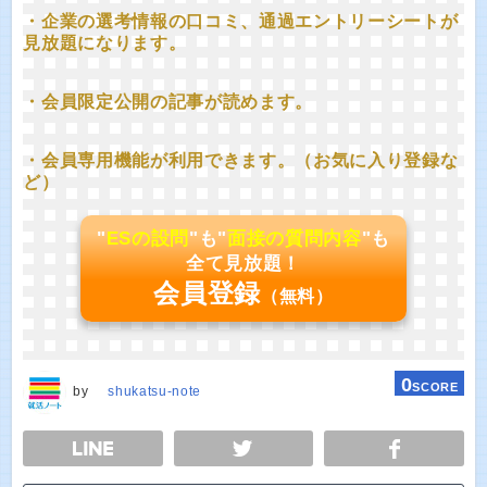
・企業の選考情報の口コミ、通過エントリーシートが
見放題になります。
・会員限定公開の記事が読めます。
・会員専用機能が利用できます。（お気に入り登録な
ど）
"
ESの設問
"も"
面接の質問内容
"も
全て見放題！
会員登録
（無料）
0
SCORE
by
shukatsu-note
E
TWEET
SHARE