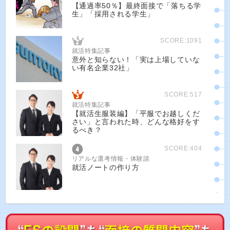
【通過率50％】最終面接で「落ちる学
生」「採用される学生」
SCORE:1091
就活特集記事
意外と知らない！「実は上場していな
い有名企業32社」
SCORE:517
就活特集記事
【就活生服装編】「平服でお越しくだ
さい」と言われた時、どんな格好をす
るべき？
SCORE:404
リアルな選考情報・体験談
就活ノートの作り方