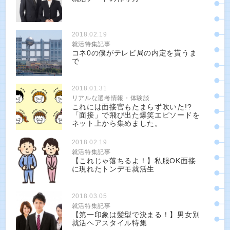
2018.02.19
就活特集記事
コネ0の僕がテレビ局の内定を貰うま
で
2018.01.31
リアルな選考情報・体験談
これには面接官もたまらず吹いた!?
「面接」で飛び出た爆笑エピソードを
ネット上から集めました。
2018.02.19
就活特集記事
【これじゃ落ちるよ！】私服OK面接
に現れたトンデモ就活生
2018.03.05
就活特集記事
【第一印象は髪型で決まる！】男女別
就活ヘアスタイル特集