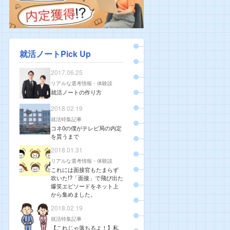
就活ノートPick Up
2017.06.25
リアルな選考情報・体験談
就活ノートの作り方
2018.02.19
就活特集記事
コネ0の僕がテレビ局の内定
を貰うまで
2018.01.31
リアルな選考情報・体験談
これには面接官もたまらず
吹いた!?「面接」で飛び出た
爆笑エピソードをネット上
から集めました。
2018.02.19
就活特集記事
【これじゃ落ちるよ！】私