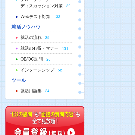
ディスカッション対策
32
Webテスト対策
133
就活ノウハウ
就活の流れ
25
就活の心得・マナー
131
OB/OG訪問
20
インターンシップ
52
ツール
就活用語集
24