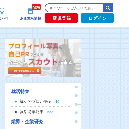
新規登録
ログイン
ウハウ
お役立ち情報
就活特集
就活のプロが語る
40
就活特集記事
633
業界・企業研究