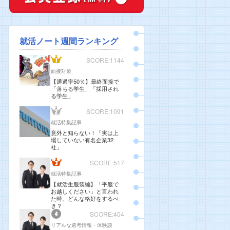
就活ノート週間ランキング
SCORE:1144
面接対策
【通過率50％】最終面接で
「落ちる学生」「採用され
る学生」
SCORE:1091
就活特集記事
意外と知らない！「実は上
場していない有名企業32
社」
SCORE:517
就活特集記事
【就活生服装編】「平服で
お越しください」と言われ
た時、どんな格好をするべ
き？
SCORE:404
リアルな選考情報・体験談