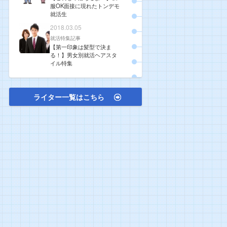
服OK面接に現れたトンデモ
就活生
2018.03.05
就活特集記事
【第一印象は髪型で決ま
る！】男女別就活ヘアスタ
イル特集
ライター一覧はこちら