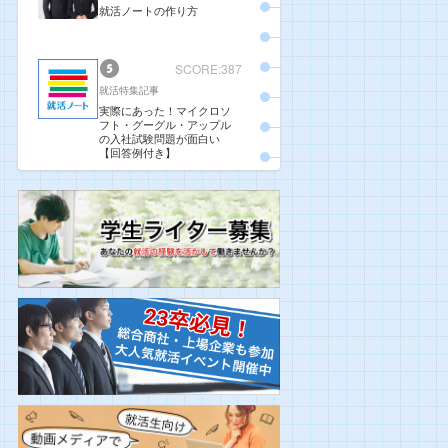
就活ノートの作り方
SCORE:387
就活特集記事
実際にあった！マイクロソ
フト・グーグル・アップル
の入社試験問題が面白い
【回答例付き】