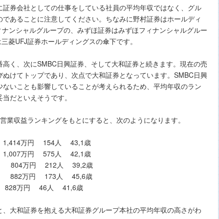
に証券会社としての仕事をしている社員の平均年収ではなく、グル
のであることに注意してください。ちなみに野村証券はホールディ
ィナンシャルグループの、みずほ証券はみずほフィナンシャルグルー
は三菱UFJ証券ホールディングスの傘下です。
高く、次にSMBC日興証券、そして大和証券と続きます。現在の売
ぬけてトップであり、次点で大和証券となっています。SMBC日興
少ないことも影響していることが考えられるため、平均年収のラン
妥当だといえそうです。
会社の営業収益ランキングをもとにすると、次のようになります。
万円 154人 43,1歳
万円 575人 42,1歳
円 212人 39,2歳
2万円 173人 45,6歳
 46人 41,6歳
と、大和証券を抱える大和証券グループ本社の平均年収の高さがわ