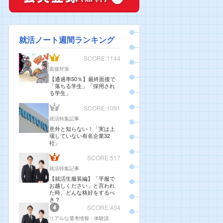
就活ノート週間ランキング
SCORE:1144
面接対策
【通過率50％】最終面接で
「落ちる学生」「採用され
る学生」
SCORE:1091
就活特集記事
意外と知らない！「実は上
場していない有名企業32
社」
SCORE:517
就活特集記事
【就活生服装編】「平服で
お越しください」と言われ
た時、どんな格好をするべ
き？
SCORE:404
リアルな選考情報・体験談