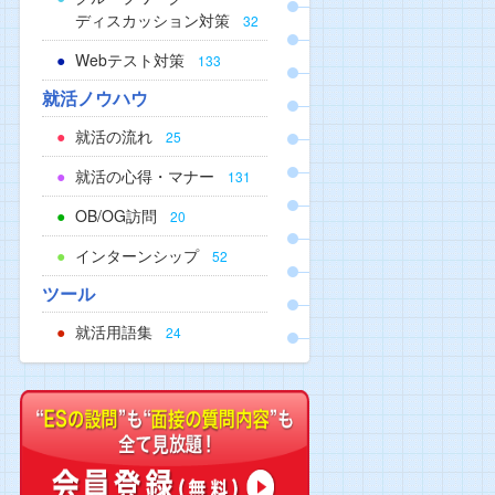
ディスカッション対策
32
Webテスト対策
133
就活ノウハウ
就活の流れ
25
就活の心得・マナー
131
OB/OG訪問
20
インターンシップ
52
ツール
就活用語集
24