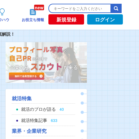
新規登録
ログイン
ウハウ
お役立ち情報
底解説！
就活特集
就活のプロが語る
40
就活特集記事
633
業界・企業研究