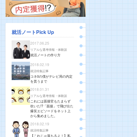
就活ノートPick Up
2017.06.25
リアルな選考情報・体験談
就活ノートの作り方
2018.02.19
就活特集記事
コネ0の僕がテレビ局の内定
を貰うまで
2018.01.31
リアルな選考情報・体験談
これには面接官もたまらず
吹いた!?「面接」で飛び出た
爆笑エピソードをネット上
から集めました。
2018.02.19
就活特集記事
【これじゃ落ちるよ！】私