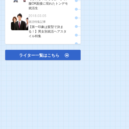
服OK面接に現れたトンデモ
就活生
2018.03.05
就活特集記事
【第一印象は髪型で決ま
る！】男女別就活ヘアスタ
イル特集
ライター一覧はこちら