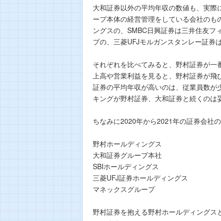
大和証券以外の平均年収の数値も、実際
ープ本体の経営管理をしている会社のも
ングスの、SMBC日興証券は三井住友フ
プの、三菱UFJモルガンスタンレー証券
それぞれを比べてみると、野村証券が一番
上高や営業利益を見ると、野村証券が飛び
証券の平均年収が高いのは、従業員数が
キングが野村証券、大和証券と続くのは
ちなみに2020年から2021年の証券
野村ホールディングス 1,414
大和証券グループ本社 1,007
SBIホールディングス 804万
三菱UFJ証券ホールディングス 88
マネックスグループ 828万円
野村証券を抱える野村ホールディングス