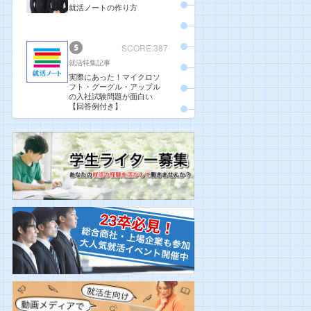
就活ノートの作り方
SCORE:387
就活特集記事
実際にあった！マイクロソ
フト・グーグル・アップル
の入社試験問題が面白い
【回答例付き】