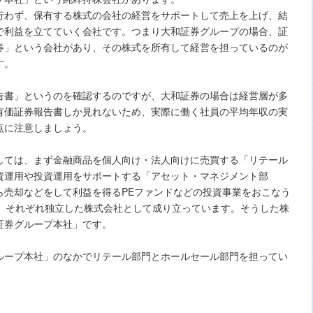
行わず、保有する株式の会社の経営をサポートして売上を上げ、結
で利益を立てていく会社です。つまり大和証券グループの場合、証
券」という会社があり、その株式を所有して経営を担っているのが
す。
告書」というのを確認するのですが、大和証券の場合は経営層が多
有価証券報告書しか見れないため、実際に働く社員の平均年収の実
点に注意しましょう。
しては、まず金融商品を個人向け・法人向けに売買する「リテール
資運用や投資運用をサポートする「アセット・マネジメント部
ら売却などをして利益を得るPEファンドなどの投資事業をおこなう
り、それぞれ独立した株式会社として成り立っています。そうした株
証券グループ本社」です。
ループ本社」のなかでリテール部門とホールセール部門を担ってい