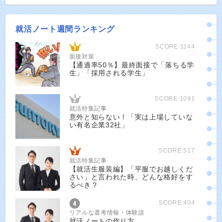
就活ノート週間ランキング
SCORE:1144
面接対策
【通過率50％】最終面接で「落ちる学
生」「採用される学生」
SCORE:1091
就活特集記事
意外と知らない！「実は上場していな
い有名企業32社」
SCORE:517
就活特集記事
【就活生服装編】「平服でお越しくだ
さい」と言われた時、どんな格好をす
るべき？
SCORE:404
リアルな選考情報・体験談
就活ノートの作り方