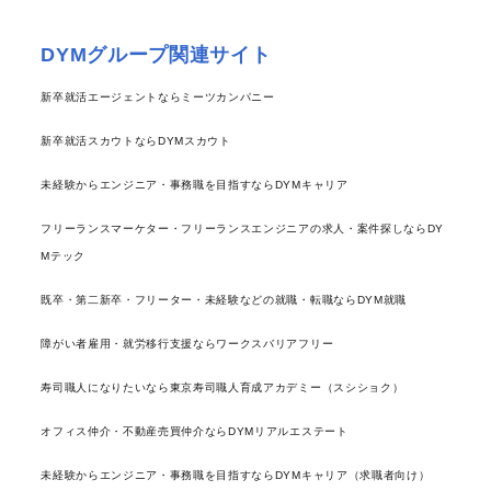
DYMグループ関連サイト
新卒就活エージェントならミーツカンパニー
新卒就活スカウトならDYMスカウト
未経験からエンジニア・事務職を目指すならDYMキャリア
フリーランスマーケター・フリーランスエンジニアの求人・案件探しならDY
Mテック
既卒・第二新卒・フリーター・未経験などの就職・転職ならDYM就職
障がい者雇用・就労移行支援ならワークスバリアフリー
寿司職人になりたいなら東京寿司職人育成アカデミー（スシショク）
オフィス仲介・不動産売買仲介ならDYMリアルエステート
未経験からエンジニア・事務職を目指すならDYMキャリア（求職者向け）