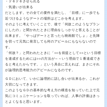
・ドキドキさせられる
・気遣いが出来る
だとします。その全ての要件を満たし、「目標」に一歩でも
近づけるようなデートの場所はどこかを考えます。
そのように考えていくことで、後で「何故このようなプラン
にしたの」と聞かれたときに理由をしっかりと答えることが
出来ます。「やっぱデートと言ったら映画館でしょ」と先陣
を切って元気に発言しても何のアピールにもならないので
す。
「何故？」と問われたときに「○○を前提として○○という目標
を達成するためには○○の方法が～～いう理由で１番達成でき
ると考えたからです。」という具合に言えれば、まさにそれ
が論理的思考能力のアピールになるのです。
ＧＤにおいて、いかに論理的に話し合いが出来るか。これが
大切になってきます。
このようなＧＤの基本的な考え方の構造を知っていた上で元
気にコミュニケーションを取っていれば、人事の評価はきっ
とよくなると思います。