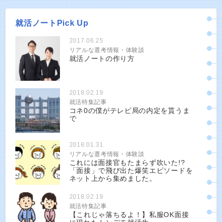
就活ノートPick Up
2017.06.25
リアルな選考情報・体験談
就活ノートの作り方
2018.02.19
就活特集記事
コネ0の僕がテレビ局の内定を貰うま
で
2018.01.31
リアルな選考情報・体験談
これには面接官もたまらず吹いた!?
「面接」で飛び出た爆笑エピソードを
ネット上から集めました。
2018.02.19
就活特集記事
【これじゃ落ちるよ！】私服OK面接