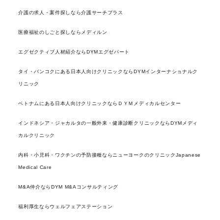
介護の求人・案件探しなら介護サーチプラス
医療福祉のしごと探しならメディルン
エグゼクティブ人材紹介ならDYMエグゼパート
タイ・バンコクにある日本人向けクリニックならDYMインターナショナルク
リニック
ベトナムにある日本人向けクリニックならＤＹＭメディカルセンター
インドネシア・ジャカルタの一般外来・健康診断クリニックならDYMメディ
カルクリニック
内科・小児科・ワクチンの予防接種ならニューヨークのクリニックJapanese
Medical Care
M&A仲介ならDYM M&Aコンサルティング
福利厚生ならウェルフェアステーション