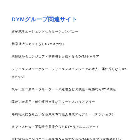
DYMグループ関連サイト
新卒就活エージェントならミーツカンパニー
新卒就活スカウトならDYMスカウト
未経験からエンジニア・事務職を目指すならDYMキャリア
フリーランスマーケター・フリーランスエンジニアの求人・案件探しならDY
Mテック
既卒・第二新卒・フリーター・未経験などの就職・転職ならDYM就職
障がい者雇用・就労移行支援ならワークスバリアフリー
寿司職人になりたいなら東京寿司職人育成アカデミー（スシショク）
オフィス仲介・不動産売買仲介ならDYMリアルエステート
未経験からエンジニア・事務職を目指すならDYMキャリア（求職者向け）