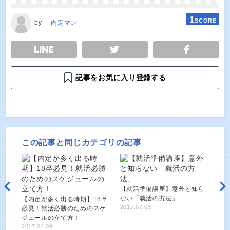
1
SCORE
by
内定マン
E
TWEET
SHARE
記事をお気に入り登録する
この記事と同じカテゴリの記事
【就活準備講座】意外と知ら
ない「就活の方法」
【内定が多く出る時期】18卒
2017.07.05
必見！就活必勝のためのスケ
ジュールの立て方！
2017.04.09