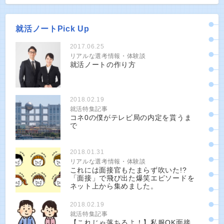
就活ノートPick Up
2017.06.25
リアルな選考情報・体験談
就活ノートの作り方
2018.02.19
就活特集記事
コネ0の僕がテレビ局の内定を貰うま
で
2018.01.31
リアルな選考情報・体験談
これには面接官もたまらず吹いた!?
「面接」で飛び出た爆笑エピソードを
ネット上から集めました。
2018.02.19
就活特集記事
【これじゃ落ちるよ！】私服OK面接