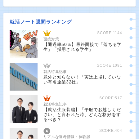
就活ノート週間ランキング
SCORE:1144
面接対策
【通過率50％】最終面接で「落ちる学
生」「採用される学生」
SCORE:1091
就活特集記事
意外と知らない！「実は上場していな
い有名企業32社」
SCORE:517
就活特集記事
【就活生服装編】「平服でお越しくだ
さい」と言われた時、どんな格好をす
るべき？
SCORE:404
リアルな選考情報・体験談