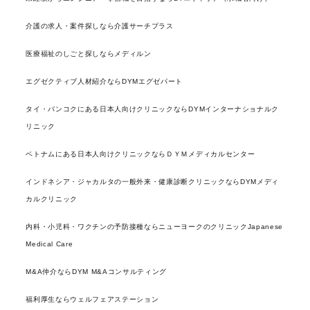
介護の求人・案件探しなら介護サーチプラス
医療福祉のしごと探しならメディルン
エグゼクティブ人材紹介ならDYMエグゼパート
タイ・バンコクにある日本人向けクリニックならDYMインターナショナルク
リニック
ベトナムにある日本人向けクリニックならＤＹＭメディカルセンター
インドネシア・ジャカルタの一般外来・健康診断クリニックならDYMメディ
カルクリニック
内科・小児科・ワクチンの予防接種ならニューヨークのクリニックJapanese
Medical Care
M&A仲介ならDYM M&Aコンサルティング
福利厚生ならウェルフェアステーション