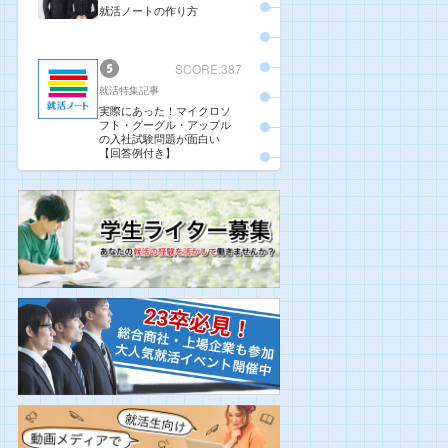
就活ノートの作り方
SCORE:387
就活特集記事
実際にあった！マイクロソ
フト・グーグル・アップル
の入社試験問題が面白い
【回答例付き】