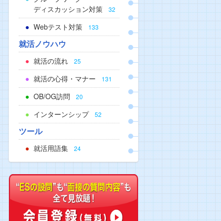
ディスカッション対策
32
Webテスト対策
133
就活ノウハウ
就活の流れ
25
就活の心得・マナー
131
OB/OG訪問
20
インターンシップ
52
ツール
就活用語集
24