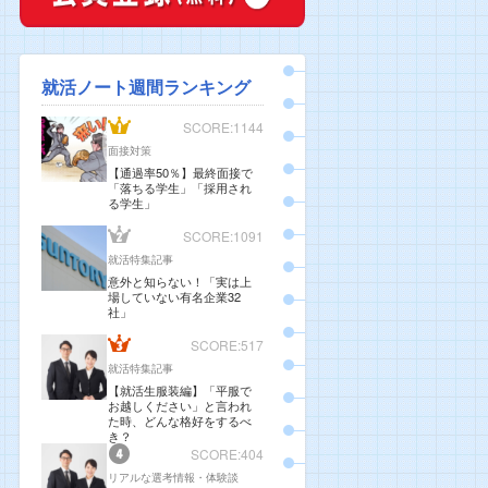
就活ノート週間ランキング
SCORE:1144
面接対策
【通過率50％】最終面接で
「落ちる学生」「採用され
る学生」
SCORE:1091
就活特集記事
意外と知らない！「実は上
場していない有名企業32
社」
SCORE:517
就活特集記事
【就活生服装編】「平服で
お越しください」と言われ
た時、どんな格好をするべ
き？
SCORE:404
リアルな選考情報・体験談