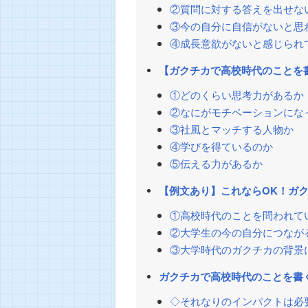
②質問に対する答えを出せな
③今の自分に自信がないと思
④成長意欲がないと感じられ
【ガクチカで高校時代のことを
①どのくらい思考力があるか
②なにがモチベーションにな
③社風とマッチする人物か
④学びを得ているのか
⑤伝える力があるか
【例文あり】これならOK！ガ
①高校時代のことを問われて
②大学生の今の自分につなが
③大学時代のガクチカの背景
ガクチカで高校時代のことを書
◇それなりのインパクトは必