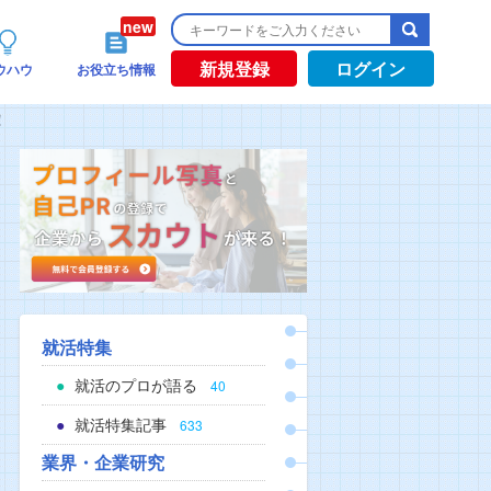
新規登録
ログイン
ウハウ
お役立ち情報
！
就活特集
就活のプロが語る
40
就活特集記事
633
業界・企業研究