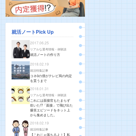
就活ノートPick Up
2017.06.25
リアルな選考情報・体験談
就活ノートの作り方
2018.02.19
就活特集記事
コネ0の僕がテレビ局の内定
を貰うまで
2018.01.31
リアルな選考情報・体験談
これには面接官もたまらず
吹いた!?「面接」で飛び出た
爆笑エピソードをネット上
から集めました。
2018.02.19
就活特集記事
【これじゃ落ちるよ！】私