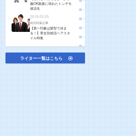
服OK面接に現れたトンデモ
就活生
2018.03.05
就活特集記事
【第一印象は髪型で決ま
る！】男女別就活ヘアスタ
イル特集
ライター一覧はこちら