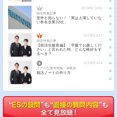
SCORE:1091
就活特集記事
意外と知らない！「実は上場していな
い有名企業32社」
SCORE:517
就活特集記事
【就活生服装編】「平服でお越しくだ
さい」と言われた時、どんな格好をす
るべき？
SCORE:404
リアルな選考情報・体験談
就活ノートの作り方