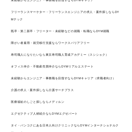
未経験からエンジニア・事務職を目指すならDYMキャリア
フリーランスマーケター・フリーランスエンジニアの求人・案件探しならDY
Mテック
既卒・第二新卒・フリーター・未経験などの就職・転職ならDYM就職
障がい者雇用・就労移行支援ならワークスバリアフリー
寿司職人になりたいなら東京寿司職人育成アカデミー（スシショク）
オフィス仲介・不動産売買仲介ならDYMリアルエステート
未経験からエンジニア・事務職を目指すならDYMキャリア（求職者向け）
介護の求人・案件探しなら介護サーチプラス
医療福祉のしごと探しならメディルン
エグゼクティブ人材紹介ならDYMエグゼパート
タイ・バンコクにある日本人向けクリニックならDYMインターナショナルク