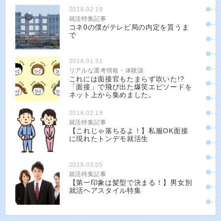
2018.02.19
就活特集記事
コネ0の僕がテレビ局の内定を貰うま
で
2018.01.31
リアルな選考情報・体験談
これには面接官もたまらず吹いた!?
「面接」で飛び出た爆笑エピソードを
ネット上から集めました。
2018.02.19
就活特集記事
【これじゃ落ちるよ！】私服OK面接
に現れたトンデモ就活生
2018.03.05
就活特集記事
【第一印象は髪型で決まる！】男女別
就活ヘアスタイル特集