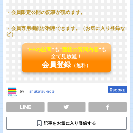
・会員限定公開の記事が読めます。
・会員専用機能が利用できます。（お気に入り登録な
ど）
"
ESの設問
"も"
面接の質問内容
"も
全て見放題！
会員登録
（無料）
0
SCORE
by
shukatsu-note
E
TWEET
SHARE
記事をお気に入り登録する