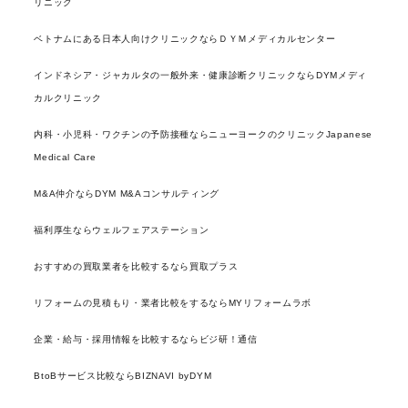
リニック
ベトナムにある日本人向けクリニックならＤＹＭメディカルセンター
インドネシア・ジャカルタの一般外来・健康診断クリニックならDYMメディ
カルクリニック
内科・小児科・ワクチンの予防接種ならニューヨークのクリニックJapanese
Medical Care
M&A仲介ならDYM M&Aコンサルティング
福利厚生ならウェルフェアステーション
おすすめの買取業者を比較するなら買取プラス
リフォームの見積もり・業者比較をするならMYリフォームラボ
企業・給与・採用情報を比較するならビジ研！通信
BtoBサービス比較ならBIZNAVI byDYM