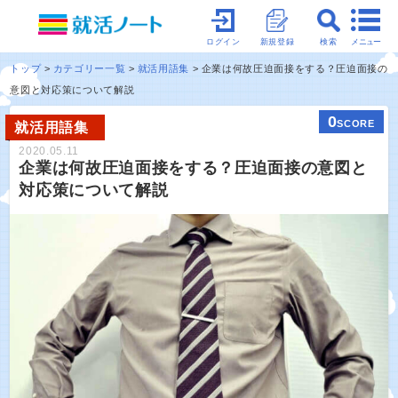
メニュー
ログイン
新規登録
検索
トップ
カテゴリー一覧
就活用語集
企業は何故圧迫面接をする？圧迫面接の
意図と対応策について解説
0
SCORE
就活用語集
2020.05.11
企業は何故圧迫面接をする？圧迫面接の意図と
対応策について解説