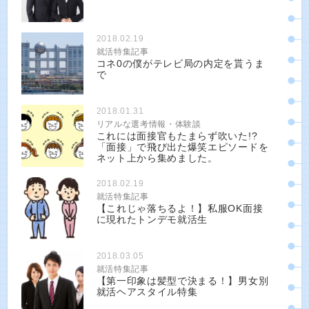
2018.02.19
就活特集記事
コネ0の僕がテレビ局の内定を貰うま
で
2018.01.31
リアルな選考情報・体験談
これには面接官もたまらず吹いた!?
「面接」で飛び出た爆笑エピソードを
ネット上から集めました。
2018.02.19
就活特集記事
【これじゃ落ちるよ！】私服OK面接
に現れたトンデモ就活生
2018.03.05
就活特集記事
【第一印象は髪型で決まる！】男女別
就活ヘアスタイル特集