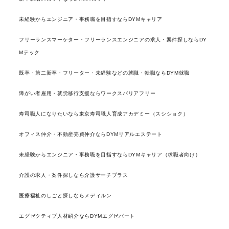
未経験からエンジニア・事務職を目指すならDYMキャリア
フリーランスマーケター・フリーランスエンジニアの求人・案件探しならDY
Mテック
既卒・第二新卒・フリーター・未経験などの就職・転職ならDYM就職
障がい者雇用・就労移行支援ならワークスバリアフリー
寿司職人になりたいなら東京寿司職人育成アカデミー（スシショク）
オフィス仲介・不動産売買仲介ならDYMリアルエステート
未経験からエンジニア・事務職を目指すならDYMキャリア（求職者向け）
介護の求人・案件探しなら介護サーチプラス
医療福祉のしごと探しならメディルン
エグゼクティブ人材紹介ならDYMエグゼパート