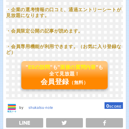
・企業の選考情報の口コミ、通過エントリーシートが
見放題になります。
・会員限定公開の記事が読めます。
・会員専用機能が利用できます。（お気に入り登録な
ど）
"
ESの設問
"も"
面接の質問内容
"も
全て見放題！
会員登録
（無料）
0
SCORE
by
shukatsu-note
E
TWEET
SHARE