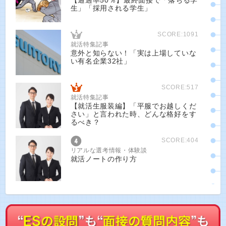
【通過率50％】最終面接で「落ちる学
生」「採用される学生」
SCORE:1091
就活特集記事
意外と知らない！「実は上場していな
い有名企業32社」
SCORE:517
就活特集記事
【就活生服装編】「平服でお越しくだ
さい」と言われた時、どんな格好をす
るべき？
SCORE:404
リアルな選考情報・体験談
就活ノートの作り方