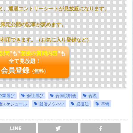
ミ、通過エントリーシートが見放題になります。
員限定公開の記事が読めます。
が利用できます。（お気に入り登録など）
の設問
"も"
面接の質問内容
"も
全て見放題！
会員登録
（無料）
企業選び
会社選び
合同説明会
合説
活スケジュール
就活ノウハウ
必勝法
準備
SHARE