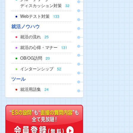
ディスカッション対策
32
Webテスト対策
133
就活ノウハウ
就活の流れ
25
就活の心得・マナー
131
OB/OG訪問
20
インターンシップ
52
ツール
就活用語集
24