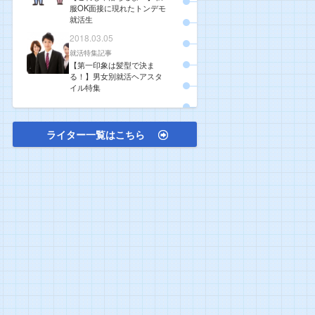
服OK面接に現れたトンデモ
就活生
2018.03.05
就活特集記事
【第一印象は髪型で決ま
る！】男女別就活ヘアスタ
イル特集
ライター一覧はこちら