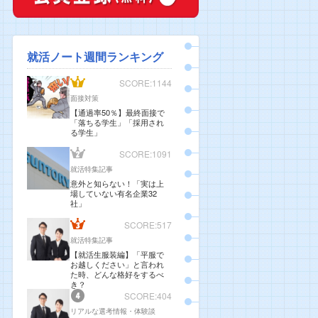
就活ノート週間ランキング
SCORE:1144
面接対策
【通過率50％】最終面接で
「落ちる学生」「採用され
る学生」
SCORE:1091
就活特集記事
意外と知らない！「実は上
場していない有名企業32
社」
SCORE:517
就活特集記事
【就活生服装編】「平服で
お越しください」と言われ
た時、どんな格好をするべ
き？
SCORE:404
リアルな選考情報・体験談