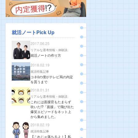
就活ノートPick Up
2017.06.25
リアルな選考情報・体験談
就活ノートの作り方
2018.02.19
就活特集記事
コネ0の僕がテレビ局の内定
を貰うまで
2018.01.31
リアルな選考情報・体験談
これには面接官もたまらず
吹いた!?「面接」で飛び出た
爆笑エピソードをネット上
から集めました。
2018.02.19
就活特集記事
【これじゃ落ちるよ！】私