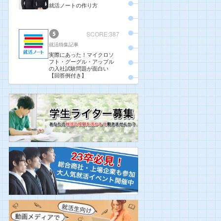
就活ノートの作り方
SCORE:387
就活特集記事
実際にあった！マイクロソ
フト・グーグル・アップル
の入社試験問題が面白い
【回答例付き】