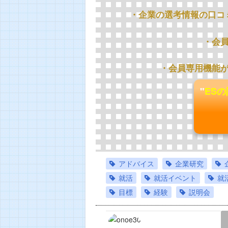
・企業の選考情報の口コ
・会
・会員専用機能
"
ES
アドバイス
企業研究
就活
就活イベント
就
目標
経験
説明会
LINE
TWEET