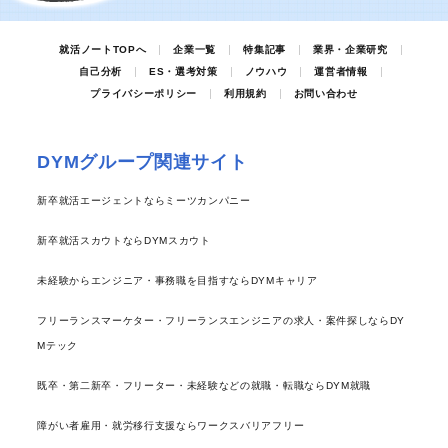
就活ノートTOPへ
企業一覧
特集記事
業界・企業研究
自己分析
ES・選考対策
ノウハウ
運営者情報
プライバシーポリシー
利用規約
お問い合わせ
DYMグループ関連サイト
新卒就活エージェントならミーツカンパニー
新卒就活スカウトならDYMスカウト
未経験からエンジニア・事務職を目指すならDYMキャリア
フリーランスマーケター・フリーランスエンジニアの求人・案件探しならDY
Mテック
既卒・第二新卒・フリーター・未経験などの就職・転職ならDYM就職
障がい者雇用・就労移行支援ならワークスバリアフリー