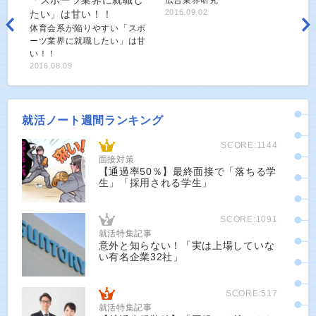
2016.09.02
体育会系が陥りやすい「スポ
ーツ業界に就職したい」は甘
い！！
2016.08.09
就活ノート週間ランキング
SCORE:1144
面接対策
【通過率50％】最終面接で「落ちる学
生」「採用される学生」
SCORE:1091
就活特集記事
意外と知らない！「実は上場していな
い有名企業32社」
SCORE:517
就活特集記事