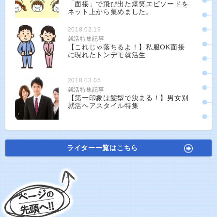
「面接」で飛び出た爆笑エピソードを
ネット上から集めました。
2018.02.19
就活特集記事
【これじゃ落ちるよ！】私服OK面接
に現れたトンデモ就活生
2018.03.05
就活特集記事
【第一印象は髪型で決まる！】男女別
就活ヘアスタイル特集
ライター一覧はこちら