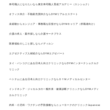
寿司職人になりたいなら東京寿司職人育成アカデミー（スシショク）
オフィス仲介・不動産売買仲介ならDYMリアルエステート
未経験からエンジニア・事務職を目指すならDYMキャリア（求職者向け）
介護の求人・案件探しなら介護サーチプラス
医療福祉のしごと探しならメディルン
エグゼクティブ人材紹介ならDYMエグゼパート
タイ・バンコクにある日本人向けクリニックならDYMインターナショナルク
リニック
ベトナムにある日本人向けクリニックならＤＹＭメディカルセンター
インドネシア・ジャカルタの一般外来・健康診断クリニックならDYMメディ
カルクリニック
内科・小児科・ワクチンの予防接種ならニューヨークのクリニックJapanese