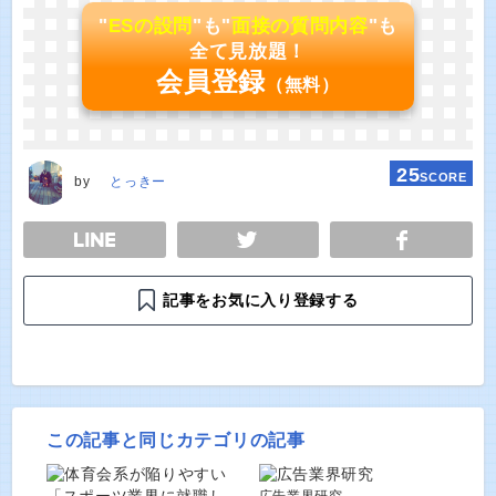
"
ESの設問
"も"
面接の質問内容
"も
全て見放題！
会員登録
（無料）
25
SCORE
by
とっきー
E
TWEET
SHARE
記事をお気に入り登録する
この記事と同じカテゴリの記事
広告業界研究