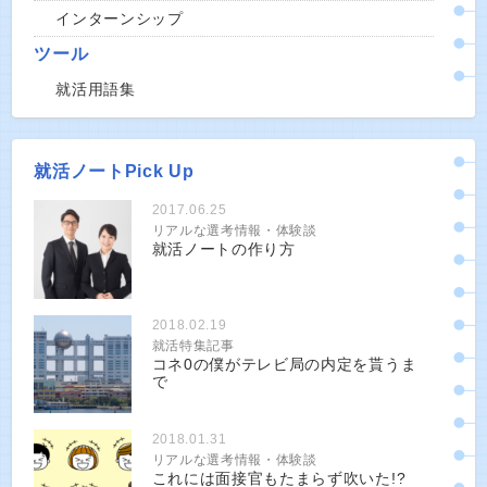
インターンシップ
ツール
就活用語集
就活ノートPick Up
2017.06.25
リアルな選考情報・体験談
就活ノートの作り方
2018.02.19
就活特集記事
コネ0の僕がテレビ局の内定を貰うま
で
2018.01.31
リアルな選考情報・体験談
これには面接官もたまらず吹いた!?