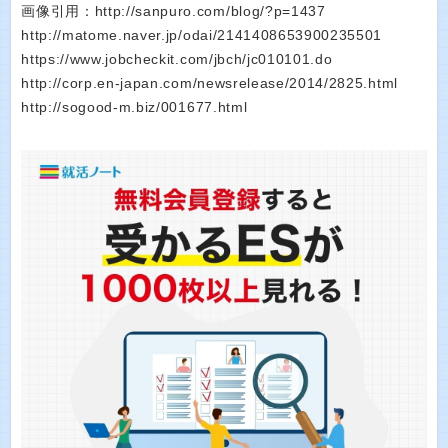
画像引用：http://sanpuro.com/blog/?p=1437
http://matome.naver.jp/odai/2141408653900235501
https://www.jobcheckit.com/jbch/jc010101.do
http://corp.en-japan.com/newsrelease/2014/2825.html
http://sogood-m.biz/001677.html