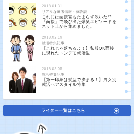
2018.01.31
リアルな選考情報・体験談
これには面接官もたまらず吹いた!?
「面接」で飛び出た爆笑エピソードを
ネット上から集めました。
2018.02.19
就活特集記事
【これじゃ落ちるよ！】私服OK面接
に現れたトンデモ就活生
2018.03.05
就活特集記事
【第一印象は髪型で決まる！】男女別
就活ヘアスタイル特集
ライター一覧はこちら