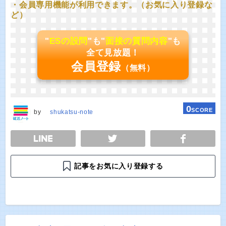
・会員専用機能が利用できます。（お気に入り登録な
ど）
"
ESの設問
"も"
面接の質問内容
"も
全て見放題！
会員登録
（無料）
0
SCORE
by
shukatsu-note
E
TWEET
SHARE
記事をお気に入り登録する