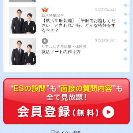
SCORE:517
就活特集記事
【就活生服装編】「平服でお越しくだ
さい」と言われた時、どんな格好をす
るべき？
SCORE:404
リアルな選考情報・体験談
就活ノートの作り方