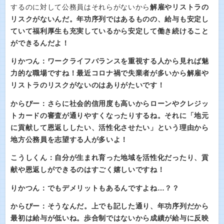
するのに対して公務員はそれらがないから
解雇やリストラの
リスクがないんだ。年功序列ではあるものの、
給与も安定し
ていて福利厚生も充実しているから安定して働き続けること
ができるんだよ！
りかつん：ワークライフバランスを重視する人から見れば魅
力的な職場ですね！最近コロナ禍で失業者が多いから解雇や
リストラのリスクがないのはありがたいです！
からぴー：さらに
社会的信用度も高いからローンやクレジッ
トカードの審査が通りやすくなったりするね。それに「地元
に貢献して恩返ししたい、活性化させたい」という理由から
地方公務員を志望する人が多いよ！
こうしくん：
自分が生まれ育った地域を活性化だったり、貢
献や恩返しができるのはすごく嬉しいですね！
りかつん：でもデメリットもあるんですよね…？？
からぴー：そうなんだ。上でも記した通り、年功序列だから
最初は給与が低いね。歩合制ではないから成績が給与に反映