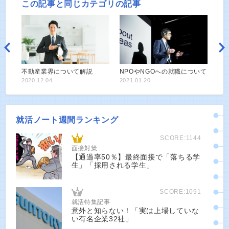
この記事と同じカテゴリの記事
不動産業界について解説
NPOやNGOへの就職について
2020.12.04
2021.01.20
就活ノート週間ランキング
SCORE:1144
面接対策
【通過率50％】最終面接で「落ちる学
生」「採用される学生」
SCORE:1091
就活特集記事
意外と知らない！「実は上場していな
い有名企業32社」