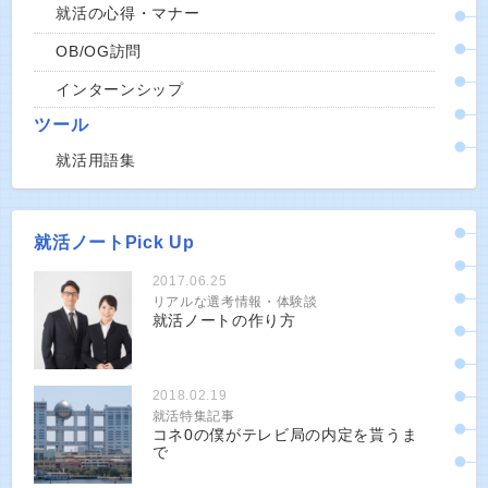
就活の心得・マナー
OB/OG訪問
インターンシップ
ツール
就活用語集
就活ノートPick Up
2017.06.25
リアルな選考情報・体験談
就活ノートの作り方
2018.02.19
就活特集記事
コネ0の僕がテレビ局の内定を貰うま
で