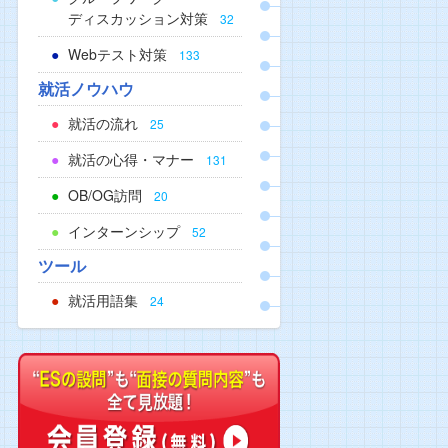
ディスカッション対策
32
Webテスト対策
133
就活ノウハウ
就活の流れ
25
就活の心得・マナー
131
OB/OG訪問
20
インターンシップ
52
ツール
就活用語集
24