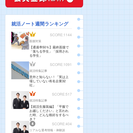
就活ノート週間ランキング
SCORE:1144
面接対策
【通過率50％】最終面接で
「落ちる学生」「採用され
る学生」
SCORE:1091
就活特集記事
意外と知らない！「実は上
場していない有名企業32
社」
SCORE:517
就活特集記事
【就活生服装編】「平服で
お越しください」と言われ
た時、どんな格好をするべ
き？
SCORE:404
リアルな選考情報・体験談