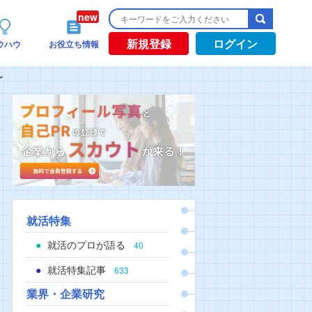
新規登録
ログイン
ウハウ
お役立ち情報
～
就活特集
就活のプロが語る
40
就活特集記事
633
業界・企業研究