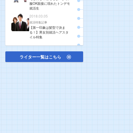
服OK面接に現れたトンデモ
就活生
2018.03.05
就活特集記事
【第一印象は髪型で決ま
る！】男女別就活ヘアスタ
イル特集
ライター一覧はこちら