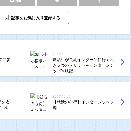
SHARE
記事をお気に入り登録する
2017.10.30
プに参
就活生が長期インターンに行くべ
き５つのメリット～インターンシ
ップ体験記～
2017.10.06
問を依
【就活の心得】インターンシップ
につい
編