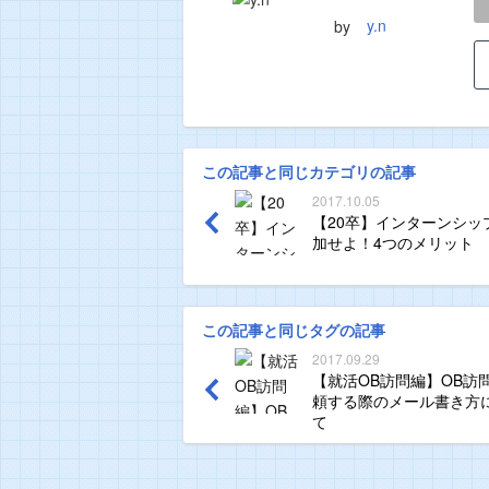
LINE
TWEET
y.n
by
この記事と同じカテゴリの記事
2017.10.05
【20卒】インターンシッ
加せよ！4つのメリット
この記事と同じタグの記事
2017.09.29
【就活OB訪問編】OB訪
頼する際のメール書き方
て