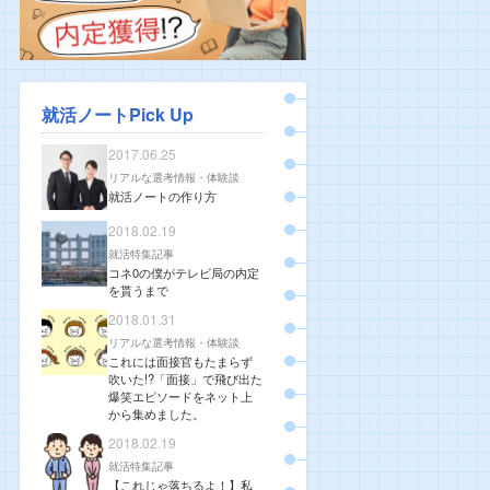
就活ノートPick Up
2017.06.25
リアルな選考情報・体験談
就活ノートの作り方
2018.02.19
就活特集記事
コネ0の僕がテレビ局の内定
を貰うまで
2018.01.31
リアルな選考情報・体験談
これには面接官もたまらず
吹いた!?「面接」で飛び出た
爆笑エピソードをネット上
から集めました。
2018.02.19
就活特集記事
【これじゃ落ちるよ！】私