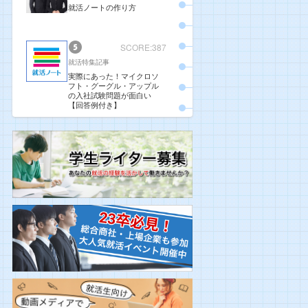
就活ノートの作り方
SCORE:387
就活特集記事
実際にあった！マイクロソ
フト・グーグル・アップル
の入社試験問題が面白い
【回答例付き】