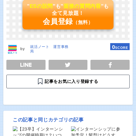
"
ESの設問
"も"
面接の質問内容
"も
全て見放題！
会員登録
（無料）
0
就活ノート 運営事務
SCORE
by
局
E
TWEET
SHARE
記事をお気に入り登録する
この記事と同じカテゴリの記事