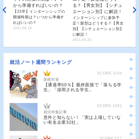
【23卒】インターンシップの
開催時期は？いつから準備す
インターンシップに参加予
ればいいの？
定！髪型はどうする？【男女
2021.08.16
別】【シチュエーション別】
に解説！
2021.08.20
就活ノート週間ランキング
SCORE:1144
面接対策
【通過率50％】最終面接で「落ちる学
生」「採用される学生」
SCORE:1091
就活特集記事
意外と知らない！「実は上場していな
い有名企業32社」
SCORE:517