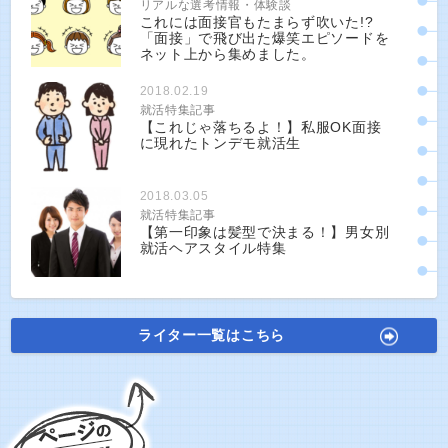
リアルな選考情報・体験談
これには面接官もたまらず吹いた!?
「面接」で飛び出た爆笑エピソードを
ネット上から集めました。
2018.02.19
就活特集記事
【これじゃ落ちるよ！】私服OK面接
に現れたトンデモ就活生
2018.03.05
就活特集記事
【第一印象は髪型で決まる！】男女別
就活ヘアスタイル特集
ライター一覧はこちら