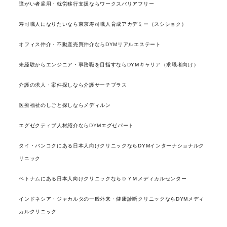
障がい者雇用・就労移行支援ならワークスバリアフリー
寿司職人になりたいなら東京寿司職人育成アカデミー（スシショク）
オフィス仲介・不動産売買仲介ならDYMリアルエステート
未経験からエンジニア・事務職を目指すならDYMキャリア（求職者向け）
介護の求人・案件探しなら介護サーチプラス
医療福祉のしごと探しならメディルン
エグゼクティブ人材紹介ならDYMエグゼパート
タイ・バンコクにある日本人向けクリニックならDYMインターナショナルク
リニック
ベトナムにある日本人向けクリニックならＤＹＭメディカルセンター
インドネシア・ジャカルタの一般外来・健康診断クリニックならDYMメディ
カルクリニック