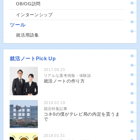
OB/OG訪問
インターンシップ
ツール
就活用語集
就活ノートPick Up
2017.06.25
リアルな選考情報・体験談
就活ノートの作り方
2018.02.19
就活特集記事
コネ0の僕がテレビ局の内定を貰うま
で
2018.01.31