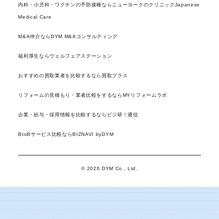
内科・小児科・ワクチンの予防接種ならニューヨークのクリニックJapanese
Medical Care
M&A仲介ならDYM M&Aコンサルティング
福利厚生ならウェルフェアステーション
おすすめの買取業者を比較するなら買取プラス
リフォームの見積もり・業者比較をするならMYリフォームラボ
企業・給与・採用情報を比較するならビジ研！通信
BtoBサービス比較ならBIZNAVI byDYM
© 2026 DYM Co., Ltd.