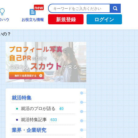
新規登録
ログイン
ウハウ
お役立ち情報
いの？
就活特集
就活のプロが語る
40
就活特集記事
633
業界・企業研究