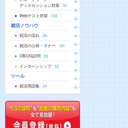
ディスカッション対策
32
Webテスト対策
133
就活ノウハウ
就活の流れ
25
就活の心得・マナー
131
OB/OG訪問
20
インターンシップ
52
ツール
就活用語集
24