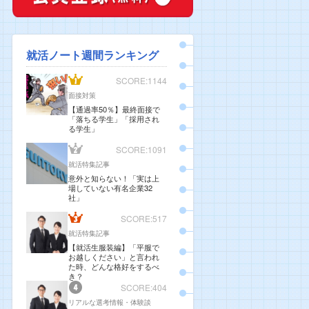
就活ノート週間ランキング
SCORE:1144
面接対策
【通過率50％】最終面接で
「落ちる学生」「採用され
る学生」
SCORE:1091
就活特集記事
意外と知らない！「実は上
場していない有名企業32
社」
SCORE:517
就活特集記事
【就活生服装編】「平服で
お越しください」と言われ
た時、どんな格好をするべ
き？
SCORE:404
リアルな選考情報・体験談