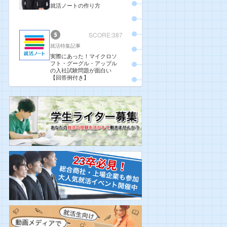
就活ノートの作り方
SCORE:387
就活特集記事
実際にあった！マイクロソ
フト・グーグル・アップル
の入社試験問題が面白い
【回答例付き】