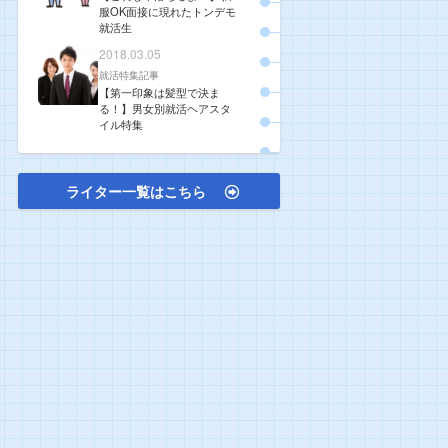
服OK面接に現れたトンデモ
就活生
2018.03.05
就活特集記事
【第一印象は髪型で決ま
る！】男女別就活ヘアスタ
イル特集
ライター一覧はこちら