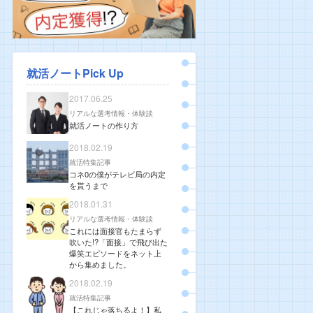
就活ノートPick Up
2017.06.25
リアルな選考情報・体験談
就活ノートの作り方
2018.02.19
就活特集記事
コネ0の僕がテレビ局の内定
を貰うまで
2018.01.31
リアルな選考情報・体験談
これには面接官もたまらず
吹いた!?「面接」で飛び出た
爆笑エピソードをネット上
から集めました。
2018.02.19
就活特集記事
【これじゃ落ちるよ！】私