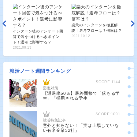
楽天のインターンを徹底解
説！選考フローは？倍率は？
インターン後のアンケート回
2021.10.12
答で気をつけるべきポイン
ト！選考に影響する？
2021.09.13
就活ノート週間ランキング
SCORE:1144
面接対策
【通過率50％】最終面接で「落ちる学
生」「採用される学生」
SCORE:1091
就活特集記事
意外と知らない！「実は上場していな
い有名企業32社」