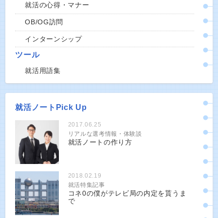
就活の心得・マナー
OB/OG訪問
インターンシップ
ツール
就活用語集
就活ノートPick Up
2017.06.25
リアルな選考情報・体験談
就活ノートの作り方
2018.02.19
就活特集記事
コネ0の僕がテレビ局の内定を貰うま
で