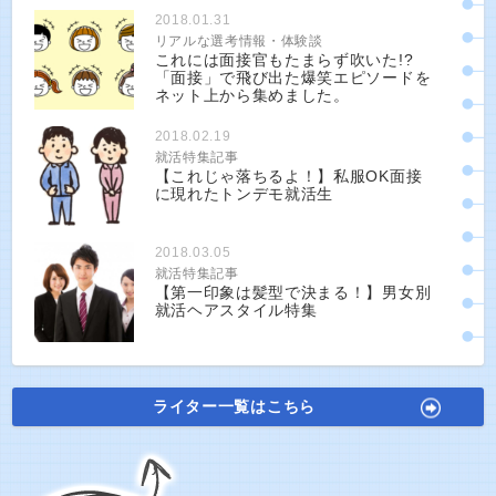
2018.01.31
リアルな選考情報・体験談
これには面接官もたまらず吹いた!?
「面接」で飛び出た爆笑エピソードを
ネット上から集めました。
2018.02.19
就活特集記事
【これじゃ落ちるよ！】私服OK面接
に現れたトンデモ就活生
2018.03.05
就活特集記事
【第一印象は髪型で決まる！】男女別
就活ヘアスタイル特集
ライター一覧はこちら