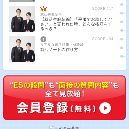
SCORE:517
就活特集記事
【就活生服装編】「平服でお越しくだ
さい」と言われた時、どんな格好をす
るべき？
SCORE:404
リアルな選考情報・体験談
就活ノートの作り方