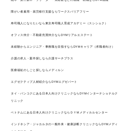
障がい者雇用・就労移行支援ならワークスバリアフリー
寿司職人になりたいなら東京寿司職人育成アカデミー（スシショク）
オフィス仲介・不動産売買仲介ならDYMリアルエステート
未経験からエンジニア・事務職を目指すならDYMキャリア（求職者向け）
介護の求人・案件探しなら介護サーチプラス
医療福祉のしごと探しならメディルン
エグゼクティブ人材紹介ならDYMエグゼパート
タイ・バンコクにある日本人向けクリニックならDYMインターナショナルク
リニック
ベトナムにある日本人向けクリニックならＤＹＭメディカルセンター
インドネシア・ジャカルタの一般外来・健康診断クリニックならDYMメディ