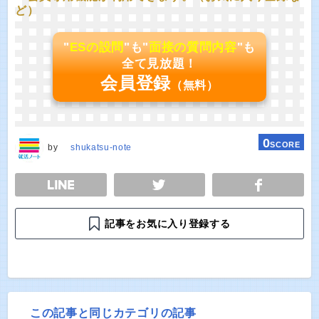
ど）
"
ESの設問
"も"
面接の質問内容
"も
全て見放題！
会員登録
（無料）
0
SCORE
by
shukatsu-note
E
TWEET
SHARE
記事をお気に入り登録する
この記事と同じカテゴリの記事