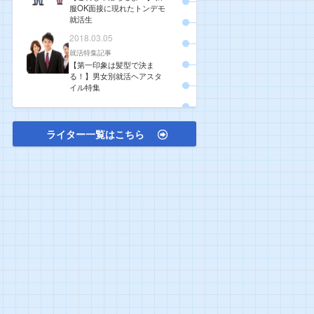
服OK面接に現れたトンデモ
就活生
2018.03.05
就活特集記事
【第一印象は髪型で決ま
る！】男女別就活ヘアスタ
イル特集
ライター一覧はこちら