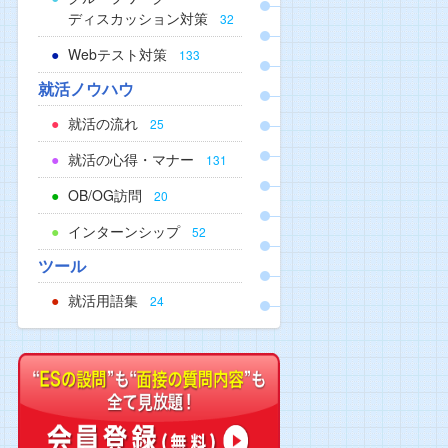
ディスカッション対策
32
Webテスト対策
133
就活ノウハウ
就活の流れ
25
就活の心得・マナー
131
OB/OG訪問
20
インターンシップ
52
ツール
就活用語集
24