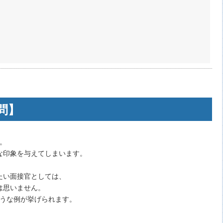
問】
。
な印象を与えてしまいます。
。
たい面接官としては、
は思いません。
ような例が挙げられます。