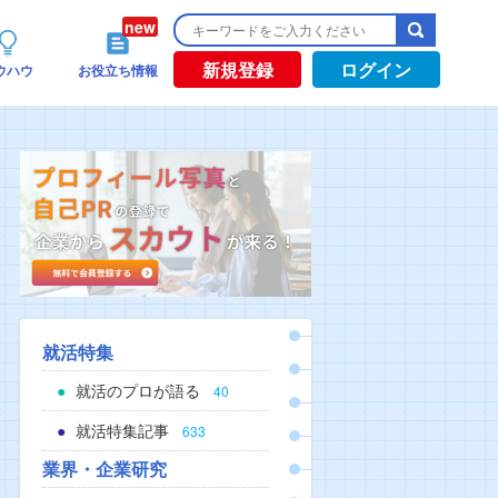
新規登録
ログイン
ウハウ
お役立ち情報
就活特集
就活のプロが語る
40
就活特集記事
633
業界・企業研究