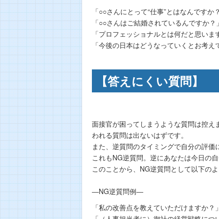
「○○さんにとって“仕事”とはなんですか
「○○さんはご結婚されているんですか？
「プロフェッショナルとは何だと思いま
「今後の日本はどうなっていくとお考え
【答えにくい質問】
面接官が困ってしまうような質問は控え
われる質問は出ないはずです。
また、逆質問のタイミングで自分の評価
これもNG逆質問。逆にあなたは今日の
このことから、NG逆質問として以下の
―NG逆質問例―
「私の改善点を教えていただけますか？
「（人事担当者に）御社の経営戦略につ