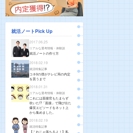
就活ノートPick Up
2017.06.25
リアルな選考情報・体験談
就活ノートの作り方
2018.02.19
就活特集記事
コネ0の僕がテレビ局の内定
を貰うまで
2018.01.31
リアルな選考情報・体験談
これには面接官もたまらず
吹いた!?「面接」で飛び出た
爆笑エピソードをネット上
から集めました。
2018.02.19
就活特集記事
【これじゃ落ちるよ！】私