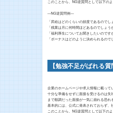
このことから、NG逆質問として以下の
―NG逆質問例―
「昇給はどのくらいの頻度であるのでし
「残業は月に何時間ほどあるのでしょう
「福利厚生についてお聞きしたいのです
「ボーナスはどのように決められるので
【勉強不足がばれる質
企業のホームページや求人情報に載って
十分な準備をせずに面接を受けるのは失
まで順調だった面接が一気に崩れる恐れ
基本的には、公式に発表されておらず、
このことから、NG逆質問として以下の