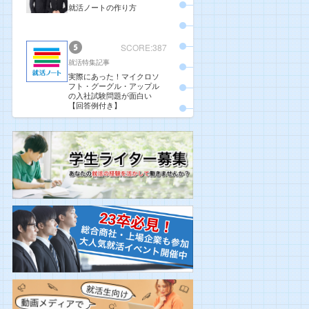
就活ノートの作り方
SCORE:387
就活特集記事
実際にあった！マイクロソ
フト・グーグル・アップル
の入社試験問題が面白い
【回答例付き】