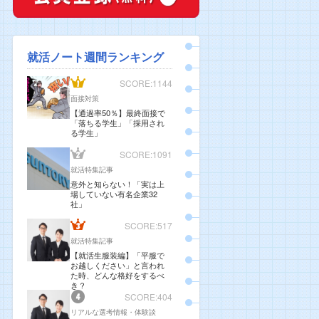
就活ノート週間ランキング
SCORE:1144
面接対策
【通過率50％】最終面接で
「落ちる学生」「採用され
る学生」
SCORE:1091
就活特集記事
意外と知らない！「実は上
場していない有名企業32
社」
SCORE:517
就活特集記事
【就活生服装編】「平服で
お越しください」と言われ
た時、どんな格好をするべ
き？
SCORE:404
リアルな選考情報・体験談