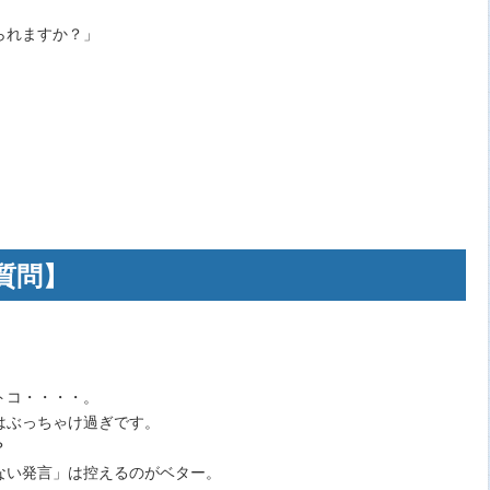
られますか？」
質問】
トコ・・・・。
はぶっちゃけ過ぎです。
？
ない発言」は控えるのがベター。