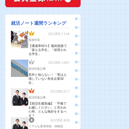
就活ノート週間ランキング
SCORE:1144
面接対策
【通過率50％】最終面接で
「落ちる学生」「採用され
る学生」
SCORE:1091
就活特集記事
意外と知らない！「実は上
場していない有名企業32
社」
SCORE:517
就活特集記事
【就活生服装編】「平服で
お越しください」と言われ
た時、どんな格好をするべ
き？
SCORE:404
リアルな選考情報・体験談