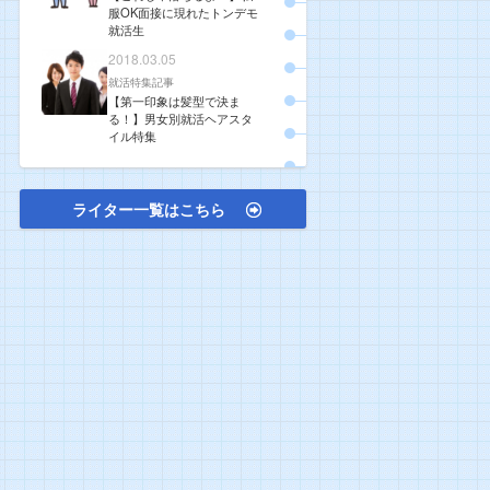
服OK面接に現れたトンデモ
就活生
2018.03.05
就活特集記事
【第一印象は髪型で決ま
る！】男女別就活ヘアスタ
イル特集
ライター一覧はこちら