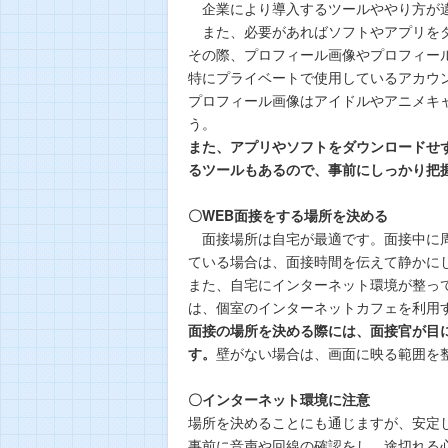
企業により導入するツールややり方が違
また、必要があればソフトやアプリをダ
その際、プロフィール画像やプロフィー
特にプライベートで使用しているアカウ
プロフィール画像はアイドルやアニメキ
う。
また、アプリやソフトをダウンロードせず
るツールもあるので、事前にしっかり把
〇WEB面接をする場所を決める
面接場所は自宅が最適です。面接中に周
ている場合は、面接時間を伝えて静かに
また、自宅にインターネット環境が整っ
は、個室のインターネットカフェを利用
面接の場所を決める際には、面接官が目
す。
壁がない場合は、画面に映る範囲を
〇インターネット環境に注意
場所を決めることにも通じますが、安定
事前に音声や回線の確認をし、途切れる