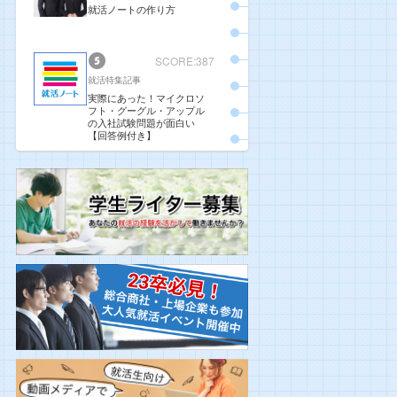
就活ノートの作り方
SCORE:387
就活特集記事
実際にあった！マイクロソ
フト・グーグル・アップル
の入社試験問題が面白い
【回答例付き】