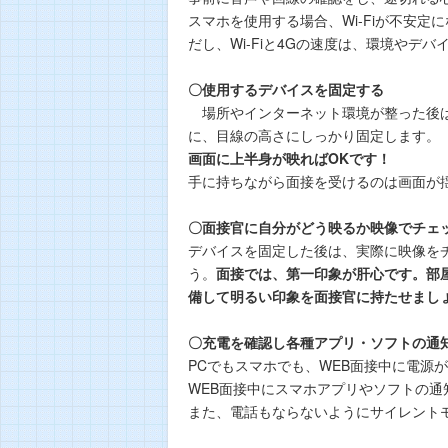
スマホを使用する場合、Wi-Fiが不安
だし、Wi-Fiと4Gの速度は、環境や
〇使用するデバイスを固定する
場所やインターネット環境が整った後は
に、目線の高さにしっかり固定します。
画面に上半身が映ればOKです！
手に持ちながら面接を受けるのは画面が
〇面接官に自分がどう映るか映像でチェ
デバイスを固定した後は、実際に映像を
う。
面接では、第一印象が肝心です。部
備して明るい印象を面接官に持たせまし
〇充電を確認し各種アプリ・ソフトの通
PCでもスマホでも、WEB面接中に電源
WEB面接中にスマホアプリやソフトの
また、電話もならないようにサイレント