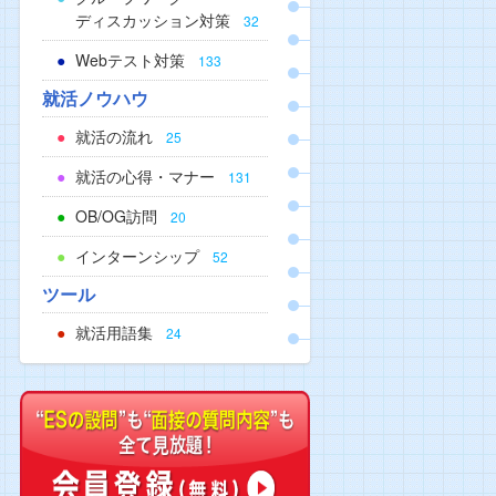
ディスカッション対策
32
Webテスト対策
133
就活ノウハウ
就活の流れ
25
就活の心得・マナー
131
OB/OG訪問
20
インターンシップ
52
ツール
就活用語集
24