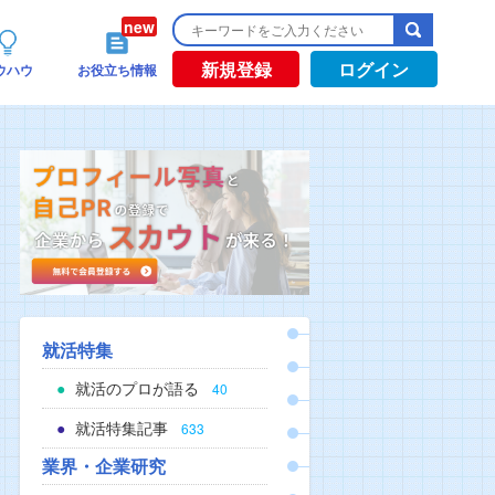
新規登録
ログイン
ウハウ
お役立ち情報
就活特集
就活のプロが語る
40
就活特集記事
633
業界・企業研究