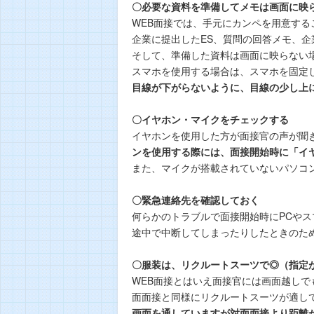
〇必要な資料を準備してメモは画面に映
WEB面接では、手元にカンペを用意する
企業に提出したES、質問の回答メモ、
そして、準備した資料は画面に映らない
スマホを使用する場合は、スマホを固定
目線が下がらないように、目線の少し上
〇イヤホン・マイクをチェックする
イヤホンを使用した方が面接官の声が聞
ンを使用する際には、面接開始時に「イ
また、マイクが搭載されていないパソコ
〇緊急連絡先を確認しておく
何らかのトラブルで面接開始時にPCや
途中で中断してしまったりしたときのた
〇服装は、リクルートスーツで◎（指定
WEB面接とはいえ面接官には画面越し
面面接と同様にリクルートスーツが適し
画面を通していますが対面面接より距離